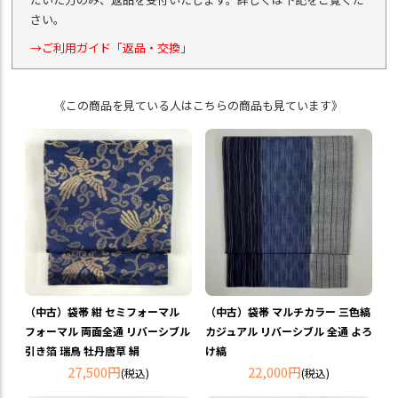
さい。
→ご利用ガイド「返品・交換」
《この商品を見ている人はこちらの商品も見ています》
（中古）袋帯 紺 セミフォーマル
（中古）袋帯 マルチカラー 三色縞
フォーマル 両面全通 リバーシブル
カジュアル リバーシブル 全通 よろ
引き箔 瑞鳥 牡丹唐草 絹
け縞
27,500円
22,000円
(税込)
(税込)