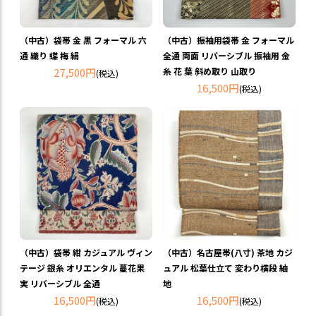
（中古）袋帯 金 黒 フォーマル 六
（中古）振袖用袋帯 金 フォーマル
通 織り 蝶 梅 絹
全通 両面 リバーシブル 振袖用 金
27,500円
糸 花 葉 斜め取り 山取り
(税込)
16,500円
(税込)
（中古）袋帯 紺 カジュアル ヴィン
（中古）名古屋帯(八寸) 茶地 カジ
テージ 銀糸 オリエンタル 蔓花果
ュアル 松葉仕立て 変わり横段 紬
実 リバーシブル 全通
地
16,500円
16,500円
(税込)
(税込)