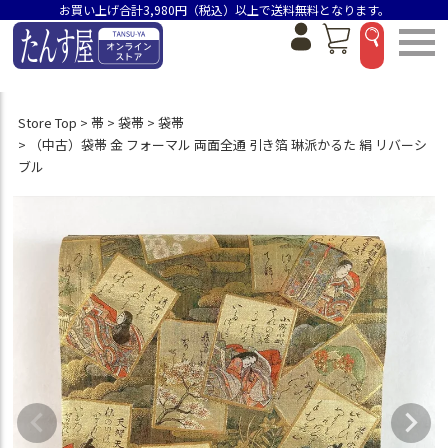
お買い上げ合計3,980円（税込）以上で送料無料となります。
Store Top
帯
袋帯
袋帯
（中古）袋帯 金 フォーマル 両面全通 引き箔 琳派かるた 絹 リバーシ
ブル