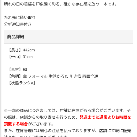
晴れの日の着姿を印象深く彩る、確かな存在感を放つ一本です。
たれ先に縫い取り
分析通知書付き
商品詳細
【長さ】442cm
【帯巾】31cm
【素材】絹
【色柄】金 フォーマル 琳派かるた 引き箔 両面全通
【状態ランクA】
※一部の商品につきましては、店舗に在庫がある場合がございます。そ
の際は、店舗からの取り寄せを行うため、
発送までに通常よりお時間を
頂戴する場合
がございます。
また、在庫管理には細心の注意を払っておりますが、店舗にて既に
販売