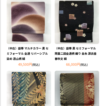
（中古）袋帯 マルチカラー 黒 セ
（中古）袋帯 黒 セミフォーマル
ミフォーマル 全通 リバーシブル
両面二図全通柄 織り 金糸 源氏香
染め 遠山柄 絹
春秋文 絹
49,500円
66,000円
(税込)
(税込)