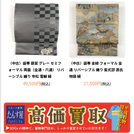
（中古）袋帯 銀鼠 グレー セミフ
（中古）袋帯 金緑 フォーマル 全
ォーマル 両面（全通・六通） リバ
通 リバーシブル 織り 紫式部 源氏
ーシブル 織り 市松 雪輪 絹
物語 絹
49,500円
27,500円
(税込)
(税込)