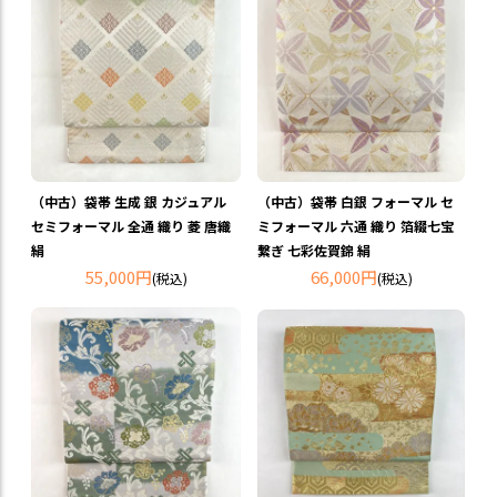
（中古）袋帯 生成 銀 カジュアル
（中古）袋帯 白銀 フォーマル セ
セミフォーマル 全通 織り 菱 唐織
ミフォーマル 六通 織り 箔綴七宝
絹
繋ぎ 七彩佐賀錦 絹
55,000円
66,000円
(税込)
(税込)