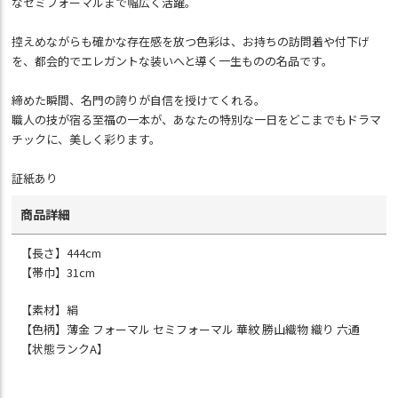
なセミフォーマルまで幅広く活躍。
控えめながらも確かな存在感を放つ色彩は、お持ちの訪問着や付下げ
を、都会的でエレガントな装いへと導く一生ものの名品です。
締めた瞬間、名門の誇りが自信を授けてくれる。
職人の技が宿る至福の一本が、あなたの特別な一日をどこまでもドラマ
チックに、美しく彩ります。
証紙あり
商品詳細
【長さ】444cm
【帯巾】31cm
【素材】絹
【色柄】薄金 フォーマル セミフォーマル 華紋 勝山織物 織り 六通
【状態ランクA】