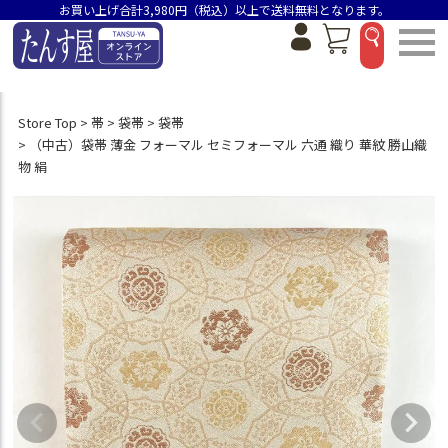
お買い上げ合計3,980円（税込）以上で送料無料となります。
Store Top
帯
袋帯
袋帯
（中古）袋帯 薄金 フォーマル セミフォーマル 六通 織り 華紋 勝山織
物 絹