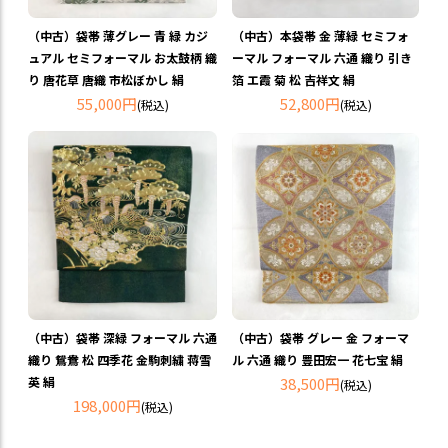
（中古）袋帯 薄グレー 青 緑 カジ
（中古）本袋帯 金 薄緑 セミフォ
ュアル セミフォーマル お太鼓柄 織
ーマル フォーマル 六通 織り 引き
り 唐花草 唐織 市松ぼかし 絹
箔 エ霞 菊 松 吉祥文 絹
55,000円
52,800円
(税込)
(税込)
（中古）袋帯 深緑 フォーマル 六通
（中古）袋帯 グレー 金 フォーマ
織り 鴛鴦 松 四季花 金駒刺繍 蒋雪
ル 六通 織り 豊田宏一 花七宝 絹
英 絹
38,500円
(税込)
198,000円
(税込)