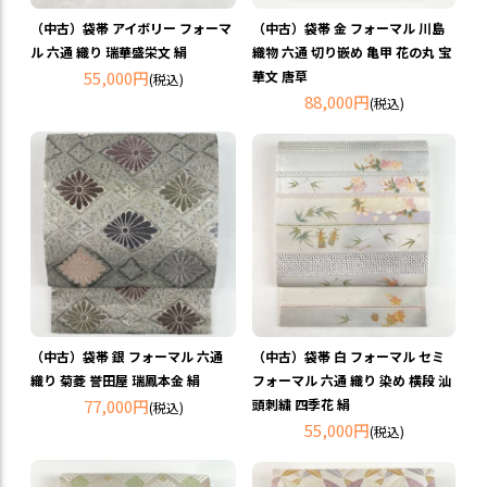
（中古）袋帯 アイボリー フォーマ
（中古）袋帯 金 フォーマル 川島
ル 六通 織り 瑞華盛栄文 絹
織物 六通 切り嵌め 亀甲 花の丸 宝
55,000円
華文 唐草
(税込)
88,000円
(税込)
（中古）袋帯 銀 フォーマル 六通
（中古）袋帯 白 フォーマル セミ
織り 菊菱 誉田屋 瑞鳳本金 絹
フォーマル 六通 織り 染め 横段 汕
77,000円
頭刺繍 四季花 絹
(税込)
55,000円
(税込)