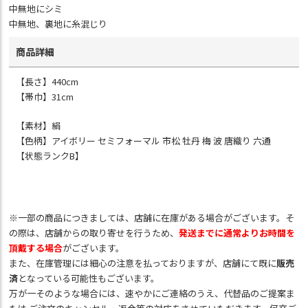
中無地にシミ
中無地、裏地に糸混じり
商品詳細
【長さ】440cm
【帯巾】31cm
【素材】絹
【色柄】アイボリー セミフォーマル 市松 牡丹 梅 波 唐織り 六通
【状態ランクB】
※一部の商品につきましては、店舗に在庫がある場合がございます。そ
の際は、店舗からの取り寄せを行うため、
発送までに通常よりお時間を
頂戴する場合
がございます。
また、在庫管理には細心の注意を払っておりますが、店舗にて既に
販売
済
となっている可能性もございます。
万が一そのような場合には、速やかにご連絡のうえ、代替品のご提案ま