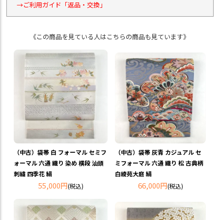
→ご利用ガイド「返品・交換」
《この商品を見ている人はこちらの商品も見ています》
（中古）袋帯 白 フォーマル セミフ
（中古）袋帯 灰青 カジュアル セ
ォーマル 六通 織り 染め 横段 汕頭
ミフォーマル 六通 織り 松 古典柄
刺繍 四季花 絹
白綾苑大庭 絹
55,000円
66,000円
(税込)
(税込)