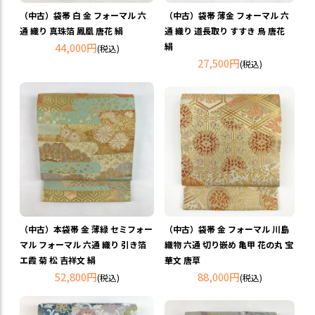
（中古）袋帯 白 金 フォーマル 六
（中古）袋帯 薄金 フォーマル 六
通 織り 真珠箔 鳳凰 唐花 絹
通 織り 道長取り すすき 鳥 唐花
44,000円
絹
(税込)
27,500円
(税込)
（中古）本袋帯 金 薄緑 セミフォー
（中古）袋帯 金 フォーマル 川島
マル フォーマル 六通 織り 引き箔
織物 六通 切り嵌め 亀甲 花の丸 宝
エ霞 菊 松 吉祥文 絹
華文 唐草
52,800円
88,000円
(税込)
(税込)