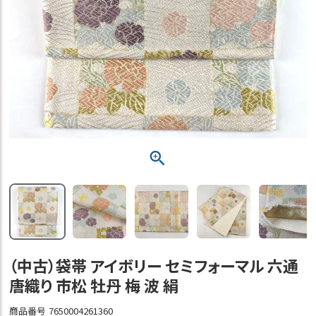
（中古）袋帯 アイボリー セミフォーマル 六通
唐織り 市松 牡丹 梅 波 絹
商品番号
7650004261360