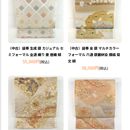
（中古）袋帯 生成 銀 カジュアル セ
（中古）袋帯 金 銀 マルチカラー
ミフォーマル 全通 織り 菱 唐織 絹
フォーマル 六通 銀麗絣染 横縞 菊
55,000円
文 絹
(税込)
38,500円
(税込)