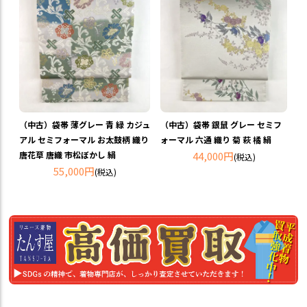
（中古）袋帯 薄グレー 青 緑 カジュ
（中古）袋帯 銀鼠 グレー セミフ
アル セミフォーマル お太鼓柄 織り
ォーマル 六通 織り 菊 萩 橘 絹
唐花草 唐織 市松ぼかし 絹
44,000円
(税込)
55,000円
(税込)