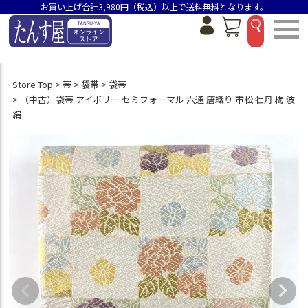
お買い上げ合計3,980円（税込）以上で送料無料となります。
Store Top
帯
袋帯
袋帯
（中古）袋帯 アイボリー セミフォーマル 六通 唐織り 市松 牡丹 梅 波
絹