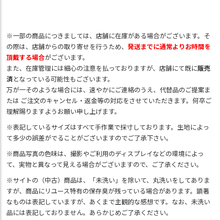
※一部の商品につきましては、店舗に在庫がある場合がございます。そ
の際は、店舗からの取り寄せを行うため、
発送までに通常よりお時間を
頂戴する場合
がございます。
また、在庫管理には細心の注意を払っておりますが、店舗にて既に
販売
済
となっている可能性もございます。
万が一そのような場合には、速やかにご連絡のうえ、代替品のご提案ま
たは ご注文のキャンセル・返金等の対応をさせていただきます。何卒ご
理解賜りますようお願い申し上げます。
※表記しているサイズはすべて手作業で採寸しております。生地によっ
て多少の誤差がでることがございますのでご了承下さい。
※商品写真の色味は、撮影やご利用のディスプレイなどの環境によっ
て、実物と異なって見える場合がございますので、ご了承ください。
※サイトの（中古）商品は、「未洗い」を除いて、丸洗いをしてありま
すが、商品にリユース特有の保存臭が残っている場合があります。顕著
なものは表記していますが、あくまで主観的な感想です。なお、未洗い
品には表記しておりません。あらかじめご了承ください。