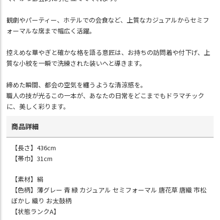
観劇やパーティー、ホテルでの会食など、上質なカジュアルからセミフ
ォーマルな席まで幅広く活躍。
控えめな華やぎと確かな格を語る意匠は、お持ちの訪問着や付下げ、上
質な小紋を一瞬で洗練された装いへと導きます。
締めた瞬間、都会の空気を纏うような清涼感を。
職人の技が光るこの一本が、あなたの日常をどこまでもドラマチック
に、美しく彩ります。
商品詳細
【長さ】436cm
【帯巾】31cm
【素材】絹
【色柄】薄グレー 青 緑 カジュアル セミフォーマル 唐花草 唐織 市松
ぼかし 織り お太鼓柄
【状態ランクA】