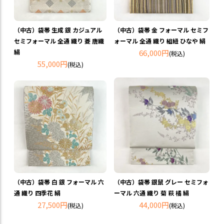
（中古）袋帯 生成 銀 カジュアル
（中古）袋帯 金 フォーマル セミフ
セミフォーマル 全通 織り 菱 唐織
ォーマル 全通 織り 組紐 ひなや 絹
絹
66,000円
(税込)
55,000円
(税込)
（中古）袋帯 白 銀 フォーマル 六
（中古）袋帯 銀鼠 グレー セミフォ
通 織り 四季花 絹
ーマル 六通 織り 菊 萩 橘 絹
27,500円
44,000円
(税込)
(税込)