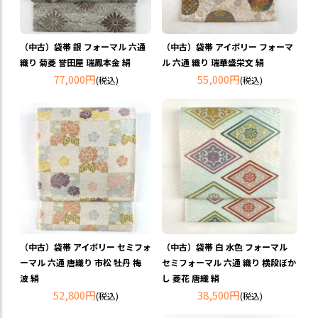
（中古）袋帯 銀 フォーマル 六通
（中古）袋帯 アイボリー フォーマ
織り 菊菱 誉田屋 瑞鳳本金 絹
ル 六通 織り 瑞華盛栄文 絹
77,000円
55,000円
(税込)
(税込)
（中古）袋帯 アイボリー セミフォ
（中古）袋帯 白 水色 フォーマル
ーマル 六通 唐織り 市松 牡丹 梅
セミフォーマル 六通 織り 横段ぼか
波 絹
し 菱花 唐織 絹
52,800円
38,500円
(税込)
(税込)