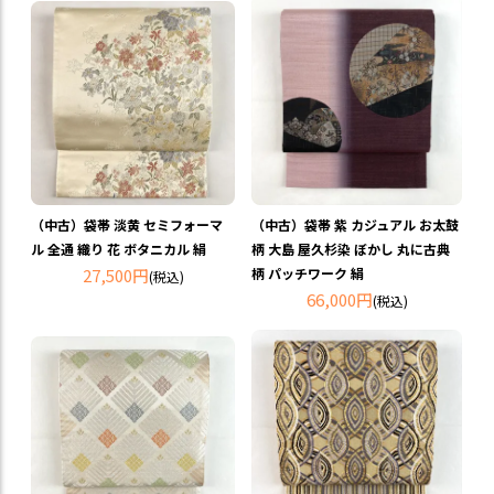
（中古）袋帯 淡黄 セミフォーマ
（中古）袋帯 紫 カジュアル お太鼓
ル 全通 織り 花 ボタニカル 絹
柄 大島 屋久杉染 ぼかし 丸に古典
27,500円
柄 パッチワーク 絹
(税込)
66,000円
(税込)