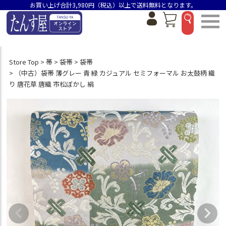
お買い上げ合計3,980円（税込）以上で送料無料となります。
Store Top
帯
袋帯
袋帯
（中古）袋帯 薄グレー 青 緑 カジュアル セミフォーマル お太鼓柄 織
り 唐花草 唐織 市松ぼかし 絹