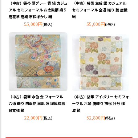
（中古）袋帯 薄グレー 青 緑 カジュ
（中古）袋帯 生成 銀 カジュアル
アル セミフォーマル お太鼓柄 織り
セミフォーマル 全通 織り 菱 唐織
唐花草 唐織 市松ぼかし 絹
絹
55,000円
55,000円
(税込)
(税込)
（中古）袋帯 水色 金 フォーマル
（中古）袋帯 アイボリー セミフォ
六通 織り 四季花 鳳凰 波 瑞鳳桧扇
ーマル 六通 唐織り 市松 牡丹 梅
散文様 絹
波 絹
22,000円
52,800円
(税込)
(税込)