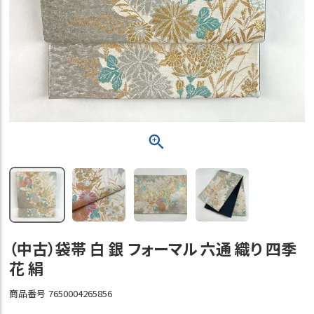
（中古）袋帯 白 銀 フォーマル 六通 織り 四季
花 絹
商品番号
7650004265856