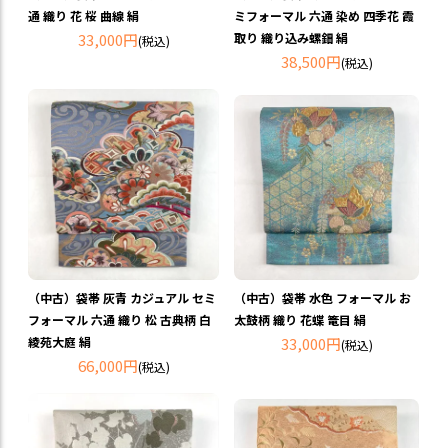
通 織り 花 桜 曲線 絹
ミフォーマル 六通 染め 四季花 霞
33,000円
取り 織り込み螺鈿 絹
(税込)
38,500円
(税込)
（中古）袋帯 灰青 カジュアル セミ
（中古）袋帯 水色 フォーマル お
フォーマル 六通 織り 松 古典柄 白
太鼓柄 織り 花蝶 篭目 絹
綾苑大庭 絹
33,000円
(税込)
66,000円
(税込)