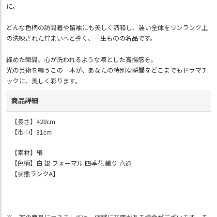
に。
どんな色柄の訪問着や留袖にも美しく調和し、装い全体をワンランク上
の洗練された佇まいへと導く、一生ものの名品です。
締めた瞬間、心が洗われるような凛とした高揚感を。
光の芸術を纏うこの一本が、あなたの特別な瞬間をどこまでもドラマチ
ックに、美しく彩ります。
商品詳細
【長さ】428cm
【帯巾】31cm
【素材】絹
【色柄】白 銀 フォーマル 四季花 織り 六通
【状態ランクA】