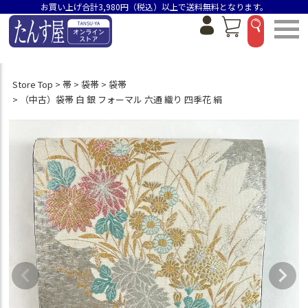
お買い上げ合計3,980円（税込）以上で送料無料となります。
Store Top
帯
袋帯
袋帯
（中古）袋帯 白 銀 フォーマル 六通 織り 四季花 絹