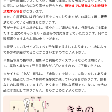
※一部の商品につきましては、店舗に在庫がある場合がございます。そ
の際は、店舗からの取り寄せを行うため、
発送までに通常よりお時間を
頂戴する場合
がございます。
また、在庫管理には細心の注意を払っておりますが、店舗にて既に
販売
済
となっている可能性もございます。
万が一そのような場合には、速やかにご連絡のうえ、代替品のご提案ま
たは ご注文のキャンセル・返金等の対応をさせていただきます。何卒ご
理解賜りますようお願い申し上げます。
※表記しているサイズはすべて手作業で採寸しております。生地によっ
て多少の誤差がでることがございますのでご了承下さい。
※商品写真の色味は、撮影やご利用のディスプレイなどの環境によっ
て、実物と異なって見える場合がございますので、ご了承ください。
※サイトの（中古）商品は、「未洗い」を除いて、丸洗いをしてありま
すが、商品にリユース特有の保存臭が残っている場合があります。顕著
なものは表記していますが、あくまで主観的な感想です。なお、未洗い
品には表記しておりません。あらかじめご了承ください。