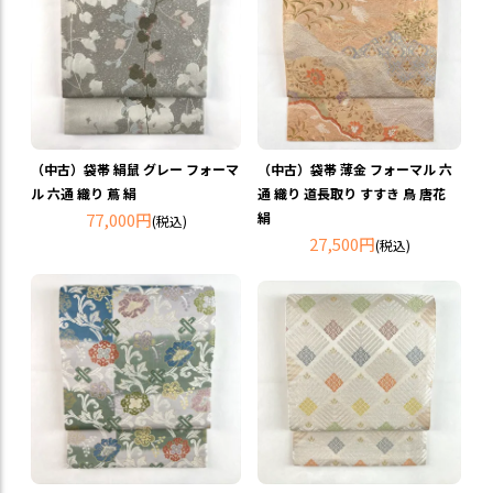
（中古）袋帯 絹鼠 グレー フォーマ
（中古）袋帯 薄金 フォーマル 六
ル 六通 織り 蔦 絹
通 織り 道長取り すすき 鳥 唐花
77,000円
絹
(税込)
27,500円
(税込)