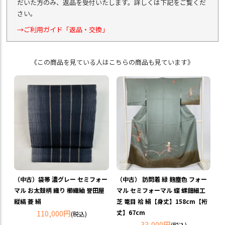
だいた方のみ、返品を受付いたします。詳しくは下記をご覧くだ
さい。
→ご利用ガイド「返品・交換」
《この商品を見ている人はこちらの商品も見ています》
（中古）袋帯 濃グレー セミフォー
（中古） 訪問着 緑 麹塵色 フォー
マル お太鼓柄 織り 櫛織紬 誉田屋
マル セミフォーマル 蝶 螺鈿細工
縦縞 菱 絹
芝 篭目 袷 絹【身丈】158cm【裄
110,000円
丈】67cm
(税込)
33,000円
(税込)