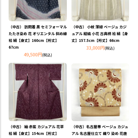
（中古） 訪問着 黒 セミフォーマル
（中古） 小紋 薄緑 ベージュ カジ
たたき染め 花 オリエンタル 斜め線
ュアル 縦縞 小花 古典柄 袷 絹【身
袷 絹【身丈】160cm【裄丈】
丈】157.5cm【裄丈】66cm
67cm
33,000円
(税込)
49,500円
(税込)
（中古） 紬 赤紫 カジュアル 花草
（中古）名古屋帯 ベージュ カジュ
袷 絹【身丈】154cm【裄丈】
アル 名古屋仕立て 織り 染め 花唐