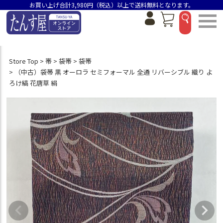
お買い上げ合計3,980円（税込）以上で送料無料となります。
Store Top
帯
袋帯
袋帯
（中古）袋帯 黒 オーロラ セミフォーマル 全通 リバーシブル 織り よ
ろけ縞 花唐草 絹