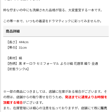
粋な佇まいの中にも洗練された品格が宿る、大変重宝する一本です。
この帯一本で、いつもの着姿をドラマティックに彩ってみませんか。
商品詳細
【長さ】444cm
【帯巾】31cm
【素材】絹
【色柄】黒 オーロラ セミフォーマル よろけ縞 花唐草 織り 全通
【状態ランクA】
※一部の商品につきましては、店舗に在庫がある場合がございます。そ
の際は、店舗からの取り寄せを行うため、
発送までに通常よりお時間を
頂戴する場合
がございます。
また、在庫管理には細心の注意を払っておりますが、店舗にて既に
販売