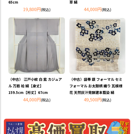
65cm
草 絹
19,800円
44,000円
(税込)
(税込)
（中古） 江戸小紋 白 紫 カジュア
（中古）袋帯 銀 フォーマル セミ
ル 万筋 袷 絹【身丈】
フォーマル お太鼓柄 織り 瓦模様
159.5cm【裄丈】67cm
花 天然灰汁発酵建本藍染 絹
44,000円
49,500円
(税込)
(税込)