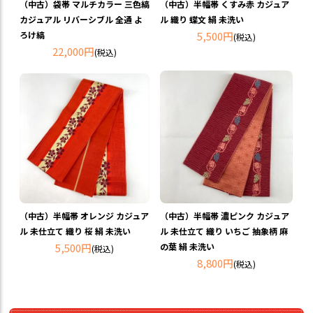
（中古）袋帯 マルチカラー 三色縞
（中古）半幅帯 くすみ赤 カジュア
カジュアル リバーシブル 全通 よ
ル 織り 蝶文 絹 未洗い
ろけ縞
5,500円
(税込)
22,000円
(税込)
（中古）半幅帯 オレンジ カジュア
（中古）半幅帯 濃ピンク カジュア
ル 未仕立て 織り 桜 絹 未洗い
ル 未仕立て 織り いちご 抽象柄 麻
5,500円
の葉 絹 未洗い
(税込)
8,800円
(税込)