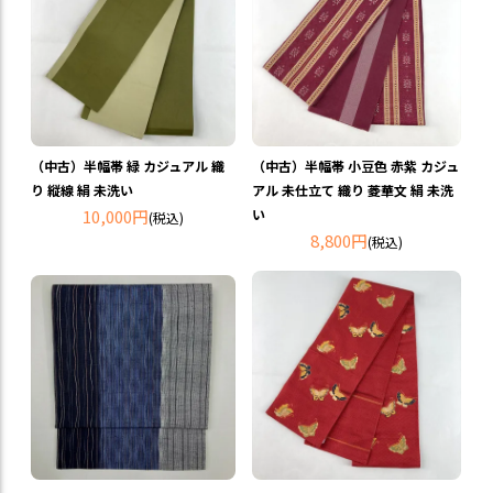
（中古）半幅帯 緑 カジュアル 織
（中古）半幅帯 小豆色 赤紫 カジュ
り 縦線 絹 未洗い
アル 未仕立て 織り 菱華文 絹 未洗
10,000円
い
(税込)
8,800円
(税込)