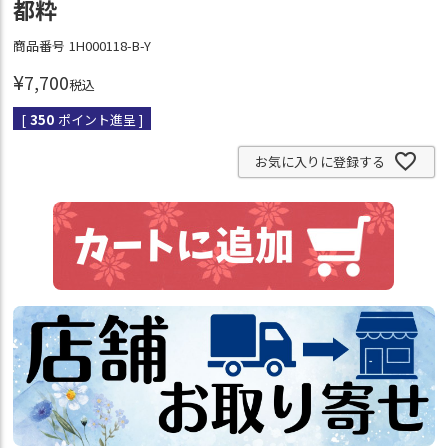
都粋
商品番号
1H000118-B-Y
¥
7,700
税込
[
350
ポイント進呈 ]
お気に入りに登録する