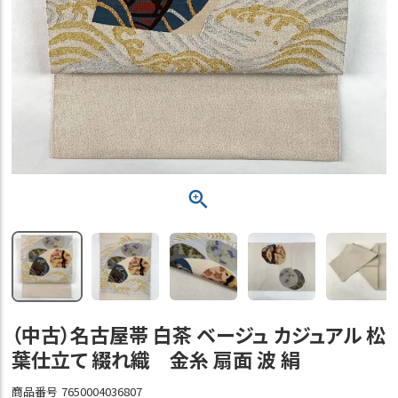
（中古）名古屋帯 白茶 ベージュ カジュアル 松
葉仕立て 綴れ織 金糸 扇面 波 絹
商品番号
7650004036807