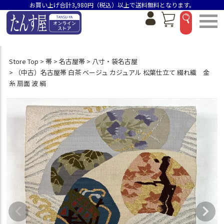
お買い上げ合計3,980円（税込）以上で送料無料となります。
Store Top
帯
名古屋帯
八寸・袋名古屋
（中古）名古屋帯 白茶 ベージュ カジュアル 松葉仕立て 綴れ織 金
糸 扇面 波 絹