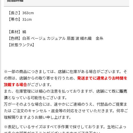
【長さ】363cm
【帯巾】31cm
【素材】絹
【色柄】白茶 ベージュ カジュアル 扇面 波 綴れ織 金糸
【状態ランクA】
※一部の商品につきましては、店舗に在庫がある場合がございます。そ
の際は、店舗からの取り寄せを行うため、
発送までに通常よりお時間を
頂戴する場合
がございます。
また、在庫管理には細心の注意を払っておりますが、店舗にて既に
販売
済
となっている可能性もございます。
万が一そのような場合には、速やかにご連絡のうえ、代替品のご提案ま
たは ご注文のキャンセル・返金等の対応をさせていただきます。何卒ご
理解賜りますようお願い申し上げます。
※表記しているサイズはすべて手作業で採寸しております。生地によっ