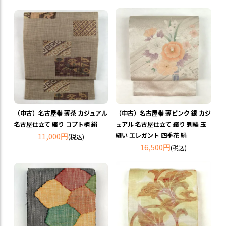
（中古）名古屋帯 薄茶 カジュアル
（中古）名古屋帯 薄ピンク 銀 カジ
名古屋仕立て 織り コプト柄 絹
ュアル 名古屋仕立て 織り 刺繍 玉
11,000円
縫い エレガント 四季花 絹
(税込)
16,500円
(税込)