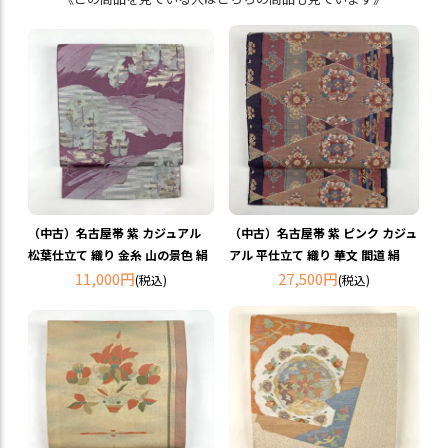
（中古）名古屋帯 紫 カジュアル
（中古）名古屋帯 紫 ピンク カジュ
松葉仕立て 織り 金糸 山の景色 絹
アル 平仕立て 織り 華文 間道 絹
11,000円
27,500円
(税込)
(税込)