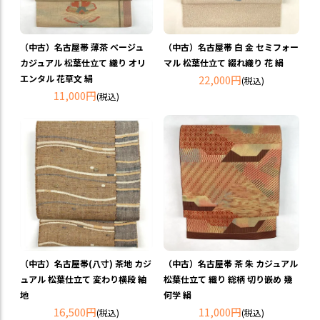
（中古）名古屋帯 薄茶 ベージュ
（中古）名古屋帯 白 金 セミフォー
カジュアル 松葉仕立て 織り オリ
マル 松葉仕立て 綴れ織り 花 絹
エンタル 花草文 絹
22,000円
(税込)
11,000円
(税込)
（中古）名古屋帯(八寸) 茶地 カジ
（中古）名古屋帯 茶 朱 カジュアル
ュアル 松葉仕立て 変わり横段 紬
松葉仕立て 織り 総柄 切り嵌め 幾
地
何学 絹
16,500円
11,000円
(税込)
(税込)