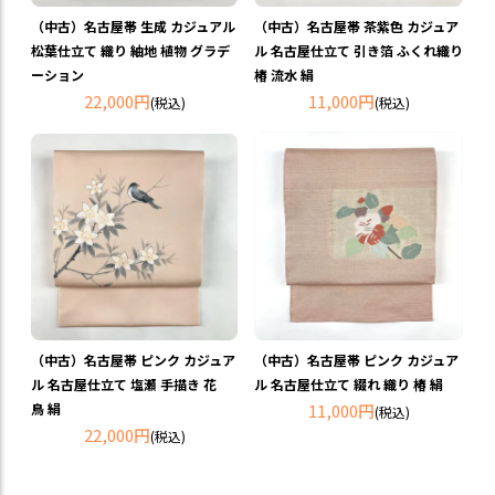
（中古）名古屋帯 生成 カジュアル
（中古）名古屋帯 茶紫色 カジュア
松葉仕立て 織り 紬地 植物 グラデ
ル 名古屋仕立て 引き箔 ふくれ織り
ーション
椿 流水 絹
22,000円
11,000円
(税込)
(税込)
（中古）名古屋帯 ピンク カジュア
（中古）名古屋帯 ピンク カジュア
ル 名古屋仕立て 塩瀬 手描き 花
ル 名古屋仕立て 綴れ 織り 椿 絹
鳥 絹
11,000円
(税込)
22,000円
(税込)