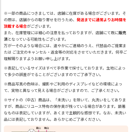
※一部の商品につきましては、店舗に在庫がある場合がございます。そ
の際は、店舗からの取り寄せを行うため、
発送までに通常よりお時間を
頂戴する場合
がございます。
また、在庫管理には細心の注意を払っておりますが、店舗にて既に
販売
済
となっている可能性もございます。
万が一そのような場合には、速やかにご連絡のうえ、代替品のご提案ま
たは ご注文のキャンセル・返金等の対応をさせていただきます。何卒ご
理解賜りますようお願い申し上げます。
※表記しているサイズはすべて手作業で採寸しております。生地によっ
て多少の誤差がでることがございますのでご了承下さい。
※商品写真の色味は、撮影やご利用のディスプレイなどの環境によっ
て、実物と異なって見える場合がございますので、ご了承ください。
※サイトの（中古）商品は、「未洗い」を除いて、丸洗いをしてありま
すが、商品にリユース特有の保存臭が残っている場合があります。顕著
なものは表記していますが、あくまで主観的な感想です。なお、未洗い
品には表記しておりません。あらかじめご了承ください。