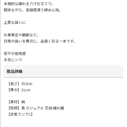
本格的な綴れを八寸仕立てで。
軽快ながら、高級感漂う締め心地。
上質な装いに
お食事会や観劇など。
日常の装いを贅沢に、品良く彩る一本です。
若干の使用感
手先にシワ
商品詳細
【長さ】352cm
【帯巾】31cm
【素材】絹
【色柄】黒 カジュアル 花枝 綴れ織
【状態ランクC】