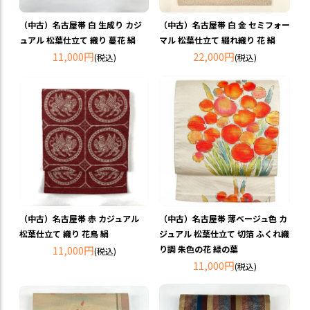
（中古）名古屋帯 白 生成り カジ
（中古）名古屋帯 白 金 セミフォー
ュアル 松葉仕立て 織り 蔓花 絹
マル 松葉仕立て 綴れ織り 花 絹
11,000円
22,000円
(税込)
(税込)
（中古）名古屋帯 赤 カジュアル
（中古）名古屋帯 薄ベージュ色 カ
松葉仕立て 織り 花鳥 絹
ジュアル 松葉仕立て 切箔 ふくれ織
11,000円
り調 朱色の花 緑の葉
(税込)
11,000円
(税込)