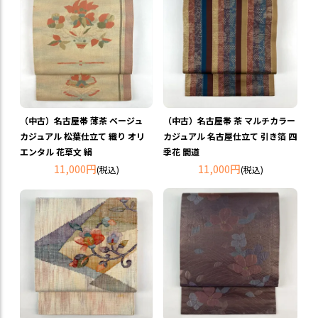
（中古）名古屋帯 薄茶 ベージュ
（中古）名古屋帯 茶 マルチカラー
カジュアル 松葉仕立て 織り オリ
カジュアル 名古屋仕立て 引き箔 四
エンタル 花草文 絹
季花 間道
11,000円
11,000円
(税込)
(税込)