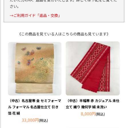
さい。
→ご利用ガイド「返品・交換」
《この商品を見ている人はこちらの商品も見ています》
（中古）名古屋帯 金 セミフォーマ
（中古）半幅帯 赤 カジュアル 未仕
ル フォーマル 名古屋仕立て 引き
立て 織り 幾何学 絹 未洗い
箔 花 絹
8,000円
(税込)
33,000円
(税込)