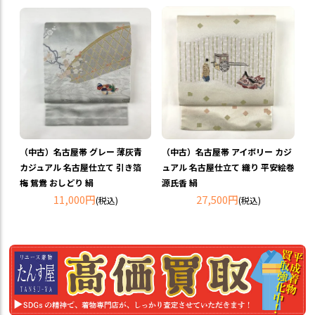
（中古）名古屋帯 グレー 薄灰青
（中古）名古屋帯 アイボリー カジ
カジュアル 名古屋仕立て 引き箔
ュアル 名古屋仕立て 織り 平安絵巻
梅 鴛鴦 おしどり 絹
源氏香 絹
11,000円
27,500円
(税込)
(税込)