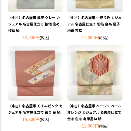
（中古）名古屋帯 薄灰 グレー カ
（中古）名古屋帯 生成り色 カジュ
ジュアル 名古屋仕立て 紬地 染め
アル 名古屋仕立て 切箔 金糸 扇子
枝葉 絹
地紙 市松
38,500円
11,000円
(税込)
(税込)
（中古）名古屋帯 くすみピンク カ
（中古）名古屋帯 ベージュ ペール
ジュアル 名古屋仕立て 織り 花 絹
オレンジ カジュアル 名古屋仕立て
19,800円
金糸 色糸 亀甲重ね 絹
(税込)
11,000円
(税込)