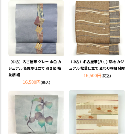
（中古）名古屋帯 グレー 水色 カ
（中古）名古屋帯(八寸) 茶地 カジ
ジュアル 名古屋仕立て 引き箔 抽
ュアル 松葉仕立て 変わり横段 紬地
象柄 絹
16,500円
(税込)
16,500円
(税込)