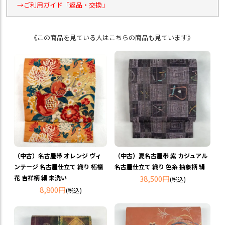
→ご利用ガイド「返品・交換」
《この商品を見ている人はこちらの商品も見ています》
（中古）名古屋帯 オレンジ ヴィ
（中古）夏名古屋帯 紫 カジュアル
ンテージ 名古屋仕立て 織り 柘榴
名古屋仕立て 織り 色糸 抽象柄 絹
花 吉祥柄 絹 未洗い
38,500円
(税込)
8,800円
(税込)