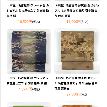
（中古）名古屋帯 グレー 水色 カ
（中古）名古屋帯 薄灰緑 金 カジュ
ジュアル 名古屋仕立て 引き箔 抽
アル 名古屋仕立て 織り 引き箔 金
象柄 絹
糸 色糸 菖蒲
16,500円
11,000円
(税込)
(税込)
（中古）名古屋帯 紺 カジュアル
（中古）名古屋帯 薄茶色 カジュア
名古屋仕立て 引き箔 色糸 波 絹
ル 名古屋仕立て 引き箔 金糸 色糸
27,500円
花鳥 吉祥文
(税込)
27,500円
(税込)