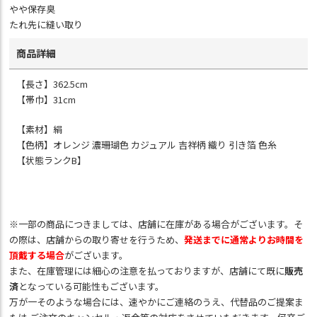
やや保存臭
たれ先に縫い取り
商品詳細
【長さ】362.5cm
【帯巾】31cm
【素材】絹
【色柄】オレンジ 濃珊瑚色 カジュアル 吉祥柄 織り 引き箔 色糸
【状態ランクB】
※一部の商品につきましては、店舗に在庫がある場合がございます。そ
の際は、店舗からの取り寄せを行うため、
発送までに通常よりお時間を
頂戴する場合
がございます。
また、在庫管理には細心の注意を払っておりますが、店舗にて既に
販売
済
となっている可能性もございます。
万が一そのような場合には、速やかにご連絡のうえ、代替品のご提案ま