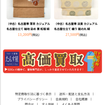
（中古）名古屋帯 薄茶 カジュアル
（中古）名古屋帯 淡黄 カジュアル
名古屋仕立て 紬地 染め 栗 柘榴 絹
名古屋仕立て 織り 龍の丸 絹
13,200円
27,500円
(税込)
(税込)
特定商取引法に基づく表示
送料・配送と支払方法
プライバシーポリシー
会員規約
会社概要
問合せ
求人情報
よくある質問