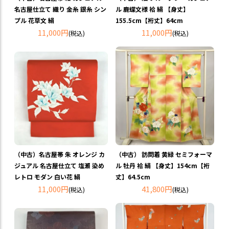
名古屋仕立て 織り 金糸 銀糸 シン
ル 鹿蝶文様 袷 絹 【身丈】
プル 花草文 絹
155.5cm【裄丈】64cm
11,000円
11,000円
(税込)
(税込)
（中古）名古屋帯 朱 オレンジ カ
（中古） 訪問着 黄緑 セミフォーマ
ジュアル 名古屋仕立て 塩瀬 染め
ル 牡丹 袷 絹 【身丈】154cm【裄
レトロ モダン 白い花 絹
丈】64.5cm
11,000円
41,800円
(税込)
(税込)