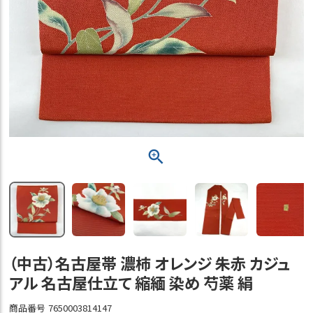
（中古）名古屋帯 濃柿 オレンジ 朱赤 カジュ
アル 名古屋仕立て 縮緬 染め 芍薬 絹
商品番号
7650003814147