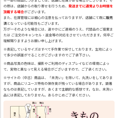
※一部の商品につきましては、店舗に在庫がある場合がございます。そ
の際は、店舗からの取り寄せを行うため、
発送までに通常よりお時間を
頂戴する場合
がございます。
また、在庫管理には細心の注意を払っておりますが、店舗にて既に
販売
済
となっている可能性もございます。
万が一そのような場合には、速やかにご連絡のうえ、代替品のご提案ま
たは ご注文のキャンセル・返金等の対応をさせていただきます。何卒ご
理解賜りますようお願い申し上げます。
※表記しているサイズはすべて手作業で採寸しております。生地によっ
て多少の誤差がでることがございますのでご了承下さい。
※商品写真の色味は、撮影やご利用のディスプレイなどの環境によっ
て、実物と異なって見える場合がございますので、ご了承ください。
※サイトの（中古）商品は、「未洗い」を除いて、丸洗いをしてありま
すが、商品にリユース特有の保存臭が残っている場合があります。顕著
なものは表記していますが、あくまで主観的な感想です。なお、未洗い
品には表記しておりません。あらかじめご了承ください。