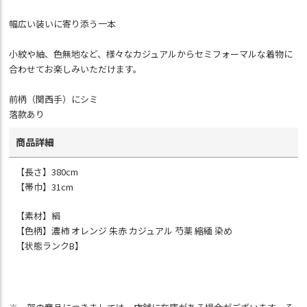
幅広い装いに寄り添う一本
小紋や紬、色無地など、様々なカジュアルからセミフォーマルな着物に
合わせてお楽しみいただけます。
前柄（関西手）にシミ
落款あり
商品詳細
【長さ】380cm
【帯巾】31cm
【素材】絹
【色柄】濃柿 オレンジ 朱赤 カジュアル 芍薬 縮緬 染め
【状態ランクB】