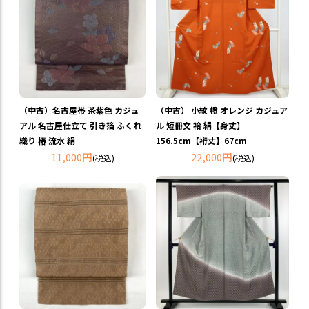
（中古）名古屋帯 茶紫色 カジュ
（中古） 小紋 橙 オレンジ カジュア
アル 名古屋仕立て 引き箔 ふくれ
ル 短冊文 袷 絹【身丈】
織り 椿 流水 絹
156.5cm【裄丈】67cm
11,000円
22,000円
(税込)
(税込)