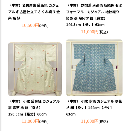
（中古）名古屋帯 薄茶色 カジュ
（中古） 訪問着 灰茶色 灰緑色 セミ
アル 名古屋仕立て ふくれ織り 金
フォーマル カジュアル 地紋織り
糸 梅 絹
染め 菱 幾何学 袷【身丈】
16,500円
149.5cm【裄丈】63cm
(税込)
11,000円
(税込)
（中古） 小紋 薄黄緑 カジュアル
（中古） 小紋 水色 カジュアル 草花
扇 露芝 袷 絹【身丈】
袷 絹【身丈】144cm【裄丈】
156.5cm【裄丈】66cm
63cm
11,000円
11,000円
(税込)
(税込)