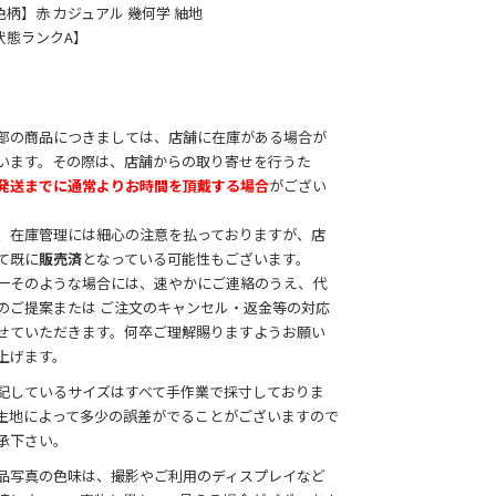
色柄】赤 カジュアル 幾何学 紬地
状態ランクA】
部の商品につきましては、店舗に在庫がある場合が
います。その際は、店舗からの取り寄せを行うた
発送までに通常よりお時間を頂戴する場合
がござい
。
、在庫管理には細心の注意を払っておりますが、店
て既に
販売済
となっている可能性もございます。
一そのような場合には、速やかにご連絡のうえ、代
のご提案または ご注文のキャンセル・返金等の対応
せていただきます。何卒ご理解賜りますようお願い
上げます。
記しているサイズはすべて手作業で採寸しておりま
生地によって多少の誤差がでることがございますので
承下さい。
品写真の色味は、撮影やご利用のディスプレイなど