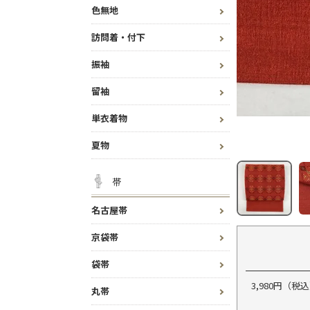
色無地
訪問着・付下
振袖
留袖
単衣着物
夏物
帯
名古屋帯
京袋帯
袋帯
3,980円（
丸帯