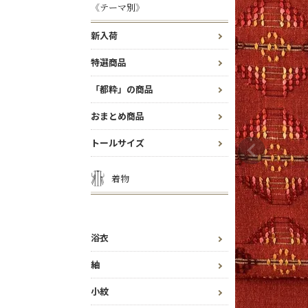
《テーマ別》
新入荷
特選商品
「都粋」の商品
おまとめ商品
トールサイズ
着物
浴衣
紬
小紋