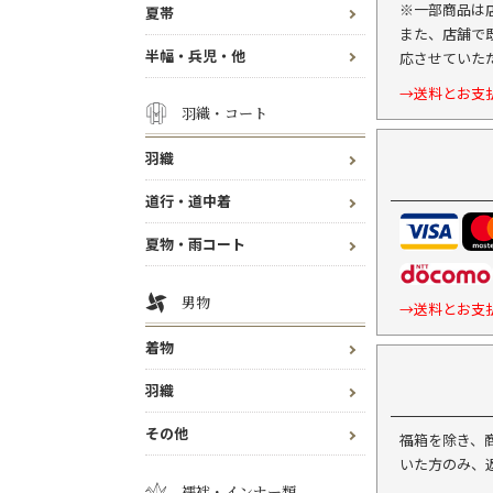
※一部商品は
夏帯
また、店舗で
半幅・兵児・他
応させていた
→送料とお支
羽織・コート
羽織
道行・道中着
夏物・雨コート
男物
→送料とお支
着物
羽織
その他
福箱を除き、
いた方のみ、
襦袢・インナー類