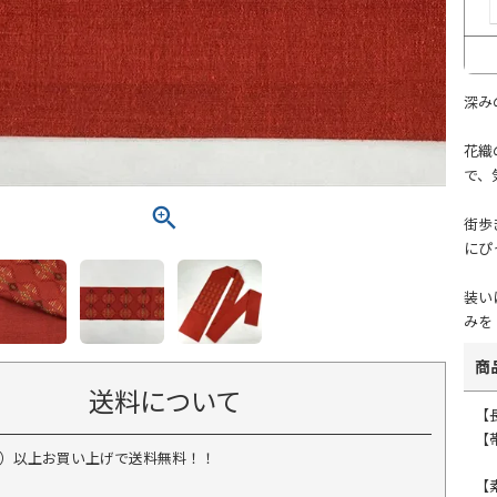
深み
花織
で、
街歩
にぴ
装い
みを
商
送料について
【長
【帯
税込）以上お買い上げで送料無料！！
【