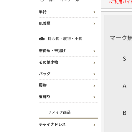
→ご利用ガイ
半衿
肌着類
マーク
持ち物・履物・小物
帯締め・帯揚げ
S
その他小物
バッグ
A
履物
髪飾り
B
リメイク商品
チャイナドレス