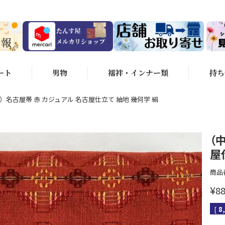
ート
男物
襦袢・インナー類
持ち
）名古屋帯 赤 カジュアル 名古屋仕立て 紬地 幾何学 絹
（
屋
商品
¥
88
[
8