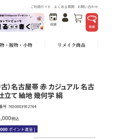
ご利用ガイド
よくある質問
お問い合わせ
店舗
検索
物・履物・小物
リメイク商品
中古）名古屋帯 赤 カジュアル 名古
仕立て 紬地 幾何学 絹
番号
7650003952764
,000
税込
,000
ポイント進呈 ]