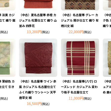
 淡黄 カジ
（中古）夏名古屋帯 赤橙 カ
（中古）名古屋帯 グレー カ
（中
立て 織り 龍
ジュアル 松葉仕立て 織り 山
ジュアル 開き仕立て 織り 有
ク色 
並み 四季花
栖川文 絹
織り 
13,200円
22,000円
(税込)
(税込)
(税込)
 薄緑色 カ
（中古）名古屋帯 ワイン 赤
（中古）名古屋帯(八寸) ロ
（中古
仕立て 引き
紫 カジュアル 名古屋仕立て
ーズレッド カジュアル 変わ
ュアル
ふくれ織り ワントーン 天平
り格子 名古屋仕立て
め 鹿
唐草文 絹
11,000円
(税込)
(税込)
16,500円
(税込)