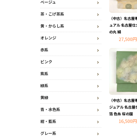
ベージュ
茶・こげ茶系
（中古）名古屋帯
ュアル 名古屋仕
黄・からし系
の丸 絹
オレンジ
27,500円
赤系
ピンク
紫系
緑系
黄緑
（中古）名古屋帯
ジュアル 名古屋
青・水色系
箔 色糸 桜の園
16,500円
紺・藍系
グレー系