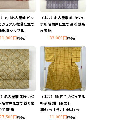
古）八寸名古屋帯 ピン
（中古）名古屋帯 紫 カジュ
カジュアル 松葉仕立て
アル 名古屋仕立て 金彩 銀糸
抽象柄 シンプル
水玉 絹
11,000円
33,000円
(税込)
(税込)
）名古屋帯 黄緑 カジ
（中古） 紬 芥子 カジュアル
 名古屋仕立て 絞り染
格子 袷 絹 【身丈】
の子 菱 絹
156cm【裄丈】66.5cm
27,500円
11,000円
(税込)
(税込)