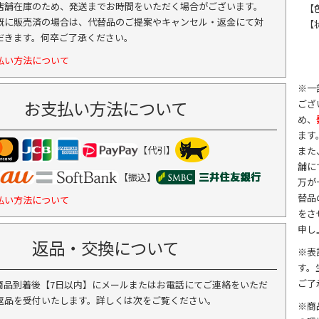
店舗在庫のため、発送までお時間をいただく場合がございます。
【
既に販売済の場合は、代替品のご提案やキャンセル・返金にて対
【
だきます。何卒ご了承ください。
払い方法について
※一
お支払い方法について
ござ
め、
ます
【代引】
また
舗に
【振込】
万が
替品
払い方法について
をさ
申し
返品・交換について
※表
す。
ご了
商品到着後【7日以内】にメールまたはお電話にてご連絡をいただ
返品を受付いたします。詳しくは次をご覧ください。
※商