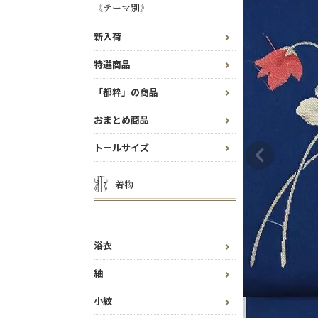
《テーマ別》
新入荷
特選商品
「都粋」の商品
おまとめ商品
トールサイズ
着物
浴衣
紬
小紋