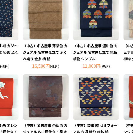
 紺 カジュ
（中古）名古屋帯 薄茶色 カ
（中古）名古屋帯 濃紺色 カ
（中
て 染め ふく
ジュアル 名古屋仕立て ふく
ジュアル 名古屋仕立て 色糸
ュアル
れ織り 金糸 梅 絹
植物 シンプル
植物
16,500円
11,000円
(税込)
(税込)
(税込)
 朱 オレン
（中古）名古屋帯 茶紫色 カ
（中古）袋帯 紺 セミフォー
（中
名古屋仕立て
ジュアル 名古屋仕立て 引き
マル 六通 織り 梅鉢 絹
ンジ 