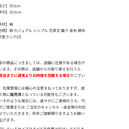
長さ】352cm
巾】30.5cm
素材】絹
色柄】紺 カジュアル シンプル 花草文 織り 金糸 銀糸
状態ランクD】
部の商品につきましては、店舗に在庫がある場合が
います。その際は、店舗からの取り寄せを行うた
発送までに通常よりお時間を頂戴する場合
がござい
。
、在庫管理には細心の注意を払っておりますが、店
て既に
販売済
となっている可能性もございます。
一そのような場合には、速やかにご連絡のうえ、代
のご提案または ご注文のキャンセル・返金等の対応
せていただきます。何卒ご理解賜りますようお願い
上げます。
記しているサイズはすべて手作業で採寸しておりま