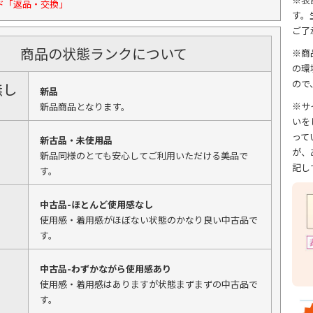
ド「返品・交換」
す。
ご了
商品の状態ランクについて
※商
の環
ので
無し
新品
※サ
新品商品となります。
いを
って
新古品・未使用品
が、
新品同様のとても安心してご利用いただける美品で
記し
す。
中古品-ほとんど使用感なし
使用感・着用感がほぼない状態のかなり良い中古品で
す。
中古品-わずかながら使用感あり
使用感・着用感はありますが状態まずまずの中古品で
す。