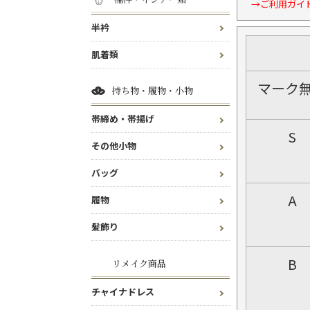
→ご利用ガイ
半衿
肌着類
マーク
持ち物・履物・小物
帯締め・帯揚げ
S
その他小物
バッグ
A
履物
髪飾り
B
リメイク商品
チャイナドレス