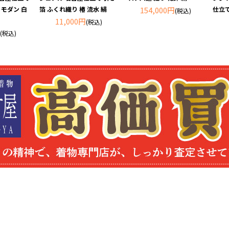
 モダン 白
箔 ふくれ織り 椿 流水 絹
154,000円
仕立て
(税込)
11,000円
(税込)
(税込)