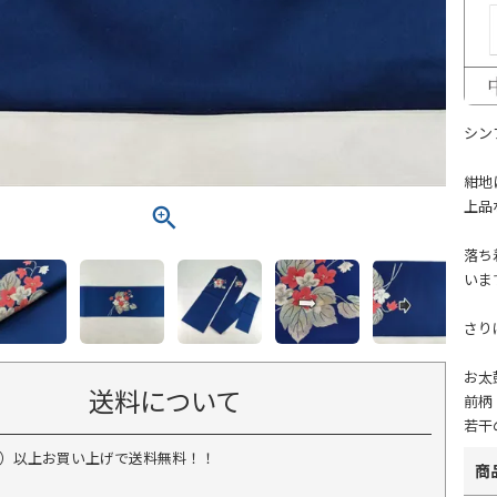
シン
紺地
上品
落ち
いま
さり
お太
送料について
前柄
若干
税込）以上お買い上げで送料無料！！
商