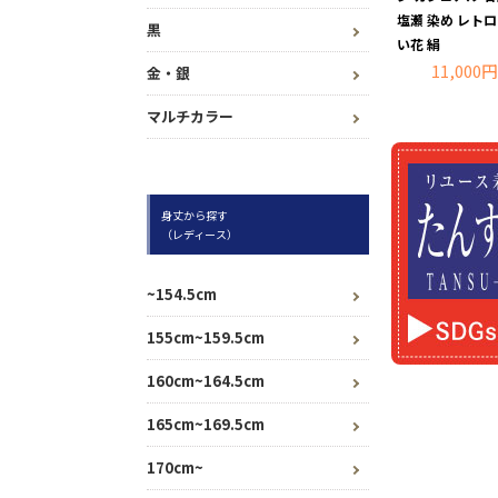
塩瀬 染め レトロ
黒
い花 絹
11,000円
金・銀
マルチカラー
身丈から探す
（レディース）
~154.5cm
155cm~159.5cm
160cm~164.5cm
165cm~169.5cm
170cm~