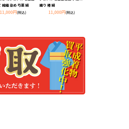
 縮緬 染め 芍薬 絹
織り 椿 絹
11,000円
11,000円
(税込)
(税込)