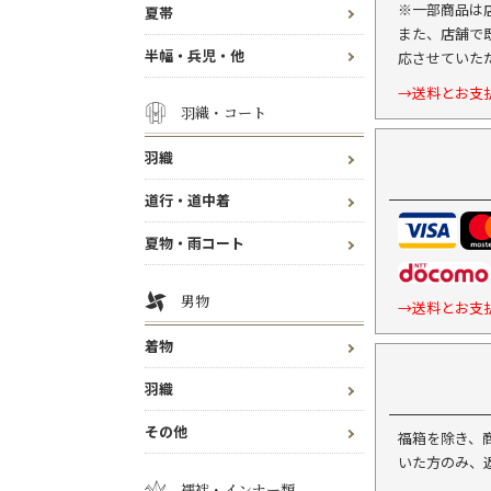
※一部商品は
夏帯
また、店舗で
半幅・兵児・他
応させていた
→送料とお支
羽織・コート
羽織
道行・道中着
夏物・雨コート
男物
→送料とお支
着物
羽織
その他
福箱を除き、
いた方のみ、
襦袢・インナー類