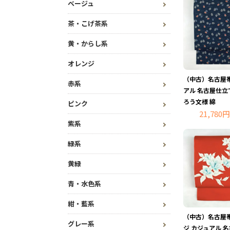
ベージュ
茶・こげ茶系
黄・からし系
オレンジ
（中古）名古屋帯
赤系
アル 名古屋仕立
ろう文様 綿
ピンク
21,780円
紫系
緑系
黄緑
青・水色系
紺・藍系
（中古）名古屋帯
グレー系
ジ カジュアル 