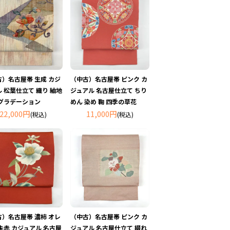
古）名古屋帯 生成 カジ
（中古）名古屋帯 ピンク カ
 松葉仕立て 織り 紬地
ジュアル 名古屋仕立て ちり
 グラデーション
めん 染め 鞠 四季の草花
22,000円
11,000円
(税込)
(税込)
古）名古屋帯 濃柿 オレ
（中古）名古屋帯 ピンク カ
朱赤 カジュアル 名古屋
ジュアル 名古屋仕立て 綴れ