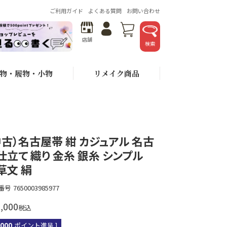
ご利用ガイド
よくある質問
お問い合わせ
店舗
検索
物・履物・小物
リメイク商品
中古）名古屋帯 紺 カジュアル 名古
仕立て 織り 金糸 銀糸 シンプル
草文 絹
番号
7650003985977
,000
税込
,000
ポイント進呈 ]