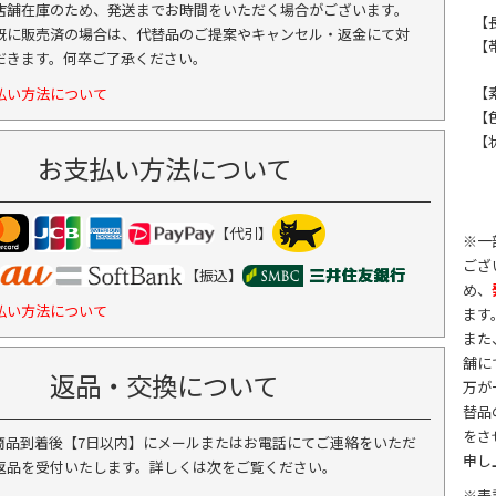
店舗在庫のため、発送までお時間をいただく場合がございます。
【
既に販売済の場合は、代替品のご提案やキャンセル・返金にて対
【帯
だきます。何卒ご了承ください。
【
払い方法について
【
【
お支払い方法について
【代引】
※一
ござ
【振込】
め、
払い方法について
ます
また
舗に
返品・交換について
万が
替品
をさ
商品到着後【7日以内】にメールまたはお電話にてご連絡をいただ
申し
返品を受付いたします。詳しくは次をご覧ください。
※表