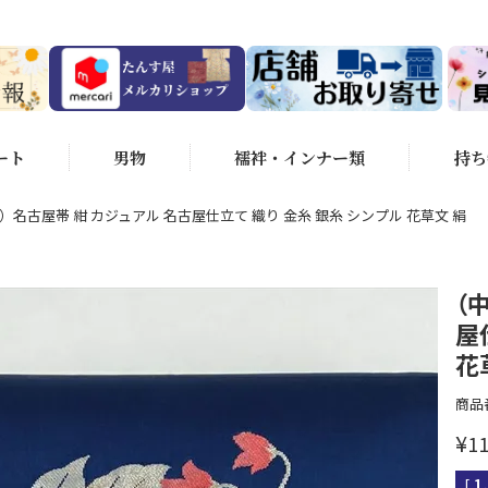
ート
男物
襦袢・インナー類
持ち
）名古屋帯 紺 カジュアル 名古屋仕立て 織り 金糸 銀糸 シンプル 花草文 絹
（
屋
花
商品
¥
11
[
1