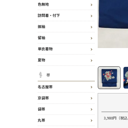
色無地
訪問着・付下
振袖
留袖
単衣着物
夏物
帯
名古屋帯
京袋帯
袋帯
3,980円（
丸帯