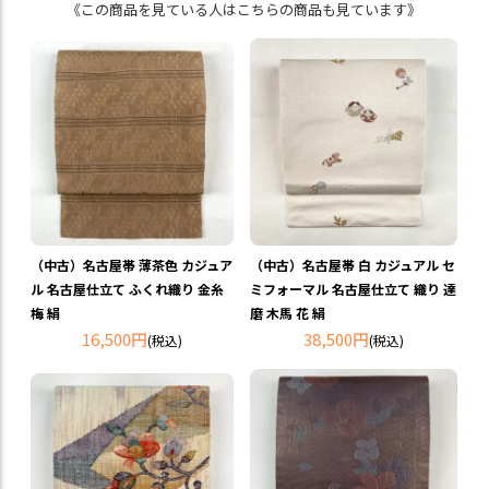
《この商品を見ている人はこちらの商品も見ています》
（中古）名古屋帯 薄茶色 カジュア
（中古）名古屋帯 白 カジュアル セ
ル 名古屋仕立て ふくれ織り 金糸
ミフォーマル 名古屋仕立て 織り 達
梅 絹
磨 木馬 花 絹
16,500円
38,500円
(税込)
(税込)