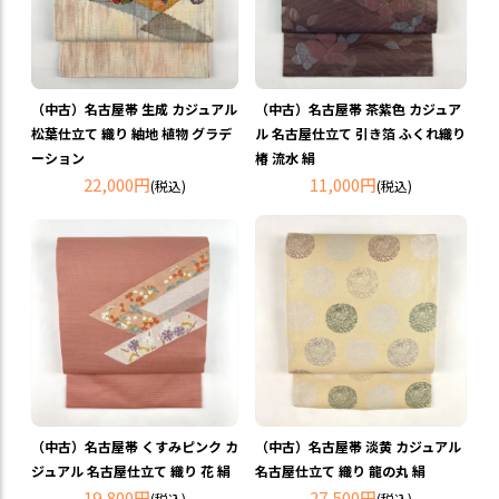
（中古）名古屋帯 生成 カジュアル
（中古）名古屋帯 茶紫色 カジュア
松葉仕立て 織り 紬地 植物 グラデ
ル 名古屋仕立て 引き箔 ふくれ織り
ーション
椿 流水 絹
22,000円
11,000円
(税込)
(税込)
（中古）名古屋帯 くすみピンク カ
（中古）名古屋帯 淡黄 カジュアル
ジュアル 名古屋仕立て 織り 花 絹
名古屋仕立て 織り 龍の丸 絹
19,800円
27,500円
(税込)
(税込)