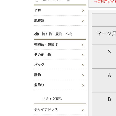
→ご利用ガイ
半衿
肌着類
マーク
持ち物・履物・小物
帯締め・帯揚げ
S
その他小物
バッグ
A
履物
髪飾り
B
リメイク商品
チャイナドレス