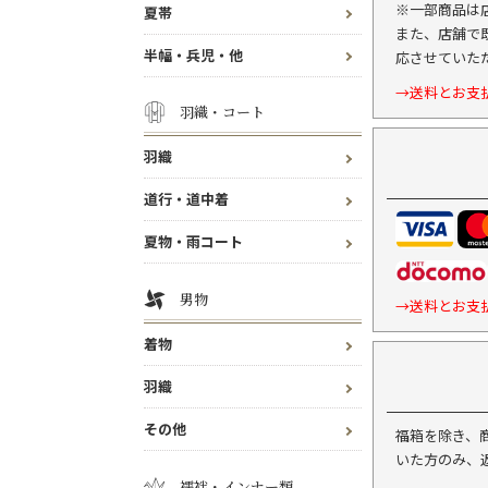
※一部商品は
夏帯
また、店舗で
半幅・兵児・他
応させていた
→送料とお支
羽織・コート
羽織
道行・道中着
夏物・雨コート
男物
→送料とお支
着物
羽織
その他
福箱を除き、
いた方のみ、
襦袢・インナー類