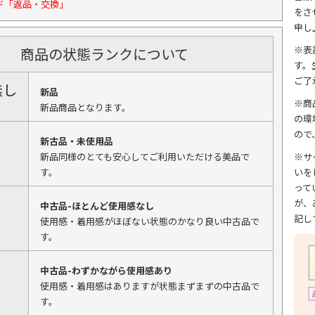
ド「返品・交換」
をさ
申し
※表
商品の状態ランクについて
す。
ご了
無し
新品
※商
新品商品となります。
の環
ので
新古品・未使用品
新品同様のとても安心してご利用いただける美品で
※サ
す。
いを
って
が、
中古品-ほとんど使用感なし
記し
使用感・着用感がほぼない状態のかなり良い中古品で
す。
中古品-わずかながら使用感あり
使用感・着用感はありますが状態まずまずの中古品で
す。