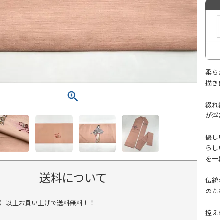
柔ら
描き
綴れ
が浮
優し
らし
を一
送料について
伝統
のた
税込）以上お買い上げで送料無料！！
控え