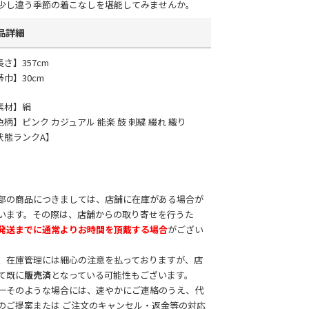
少し違う季節の着こなしを堪能してみませんか。
品詳細
長さ】357cm
帯巾】30cm
素材】絹
色柄】ピンク カジュアル 能楽 鼓 刺繍 綴れ 織り
状態ランクA】
部の商品につきましては、店舗に在庫がある場合が
います。その際は、店舗からの取り寄せを行うた
発送までに通常よりお時間を頂戴する場合
がござい
。
、在庫管理には細心の注意を払っておりますが、店
て既に
販売済
となっている可能性もございます。
一そのような場合には、速やかにご連絡のうえ、代
のご提案または ご注文のキャンセル・返金等の対応