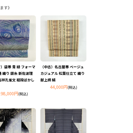
ます》
）袋帯 青 緑 フォーマ
（中古）名古屋帯 ベージュ
通 織り 銀糸 新佐波理
カジュアル 松葉仕立て 織り
吉祥孔雀文 縦段ぼかし
献上柄 絹
44,000円
(税込)
198,000円
(税込)