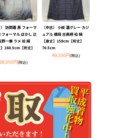
） 訪問着 黒 フォーマ
（中古） 小紋 濃グレー カジ
ミフォーマル ぼかし 辻
ュアル 横段 古典柄 袷 絹
吉野一廉 ラメ 袷 絹
【身丈】158cm【裄丈】
】160.5cm【裄丈】
70.5cm
49,500円
(税込)
88,000円
(税込)