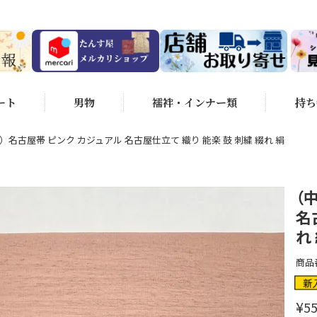
ート
男物
襦袢・インナー類
持ち
）名古屋帯 ピンク カジュアル 名古屋仕立て 織り 能楽 鼓 刺繍 綴れ 絹
（
名
れ
商品
新
¥
55