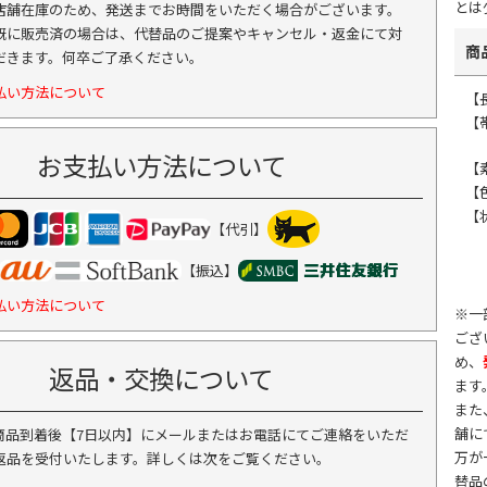
とは
店舗在庫のため、発送までお時間をいただく場合がございます。
既に販売済の場合は、代替品のご提案やキャンセル・返金にて対
商
だきます。何卒ご了承ください。
払い方法について
【
【
お支払い方法について
【
【
【
【代引】
【振込】
払い方法について
※一
ござ
め、
返品・交換について
ます
また
舗に
商品到着後【7日以内】にメールまたはお電話にてご連絡をいただ
万が
返品を受付いたします。詳しくは次をご覧ください。
替品