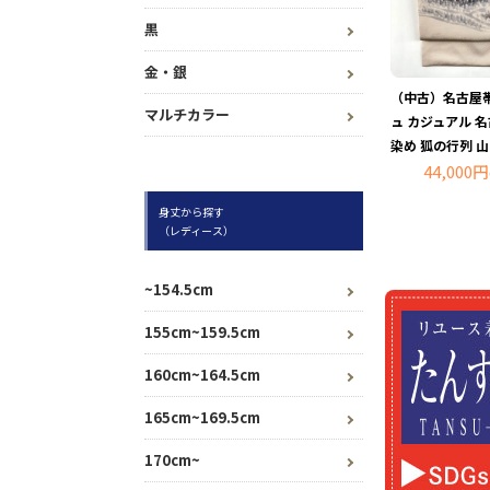
黒
金・銀
（中古）名古屋帯
マルチカラー
ュ カジュアル 
染め 狐の行列 山
44,000円
身丈から探す
（レディース）
~154.5cm
155cm~159.5cm
160cm~164.5cm
165cm~169.5cm
170cm~