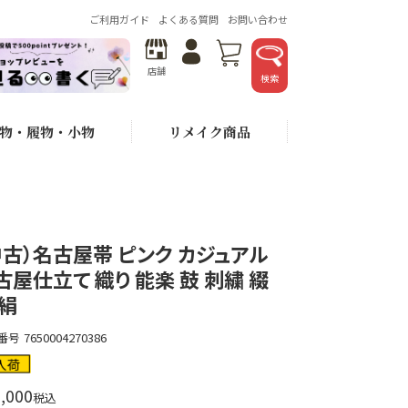
ご利用ガイド
よくある質問
お問い合わせ
店舗
検索
物・履物・小物
リメイク商品
中古）名古屋帯 ピンク カジュアル
古屋仕立て 織り 能楽 鼓 刺繍 綴
 絹
番号
7650004270386
入荷
,000
税込