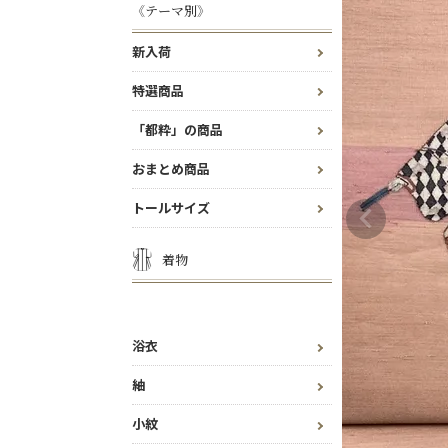
《テーマ別》
新入荷
特選商品
「都粋」の商品
おまとめ商品
トールサイズ
着物
浴衣
紬
小紋