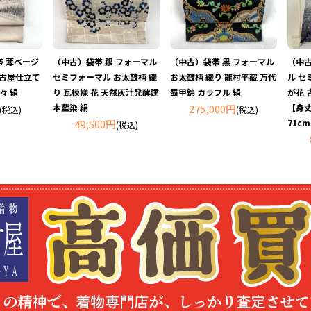
 薄ベージ
（中古）袋帯 銀 フォーマル
（中古）袋帯 黒 フォーマル
（中古
名古屋仕立て
セミフォーマル お太鼓柄 織
お太鼓柄 織り 龍村平藏 万代
ル セ
々 絹
り 瓦模様 花 天然灰汁発酵建
蜀甲錦 カラフル 絹
が花 
本藍染 絹
275,000円
【身丈
(税込)
(税込)
49,500円
71cm
(税込)