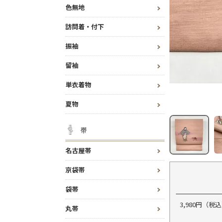
色無地
訪問着・付下
振袖
留袖
単衣着物
夏物
帯
名古屋帯
京袋帯
袋帯
3,980円（
丸帯