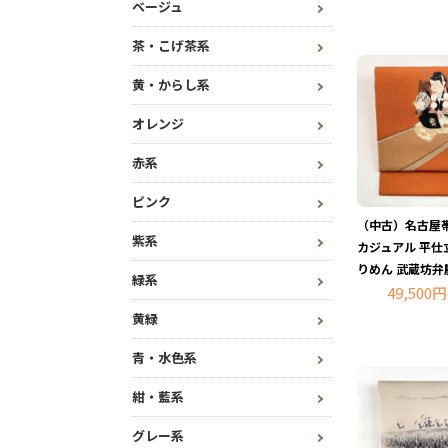
ベージュ
茶・こげ茶系
黄・からし系
オレンジ
赤系
ピンク
（中古）名古屋帯
紫系
カジュアル 平仕
りめん 武蔵坊弁
緑系
49,500円
黄緑
青・水色系
紺・藍系
グレー系