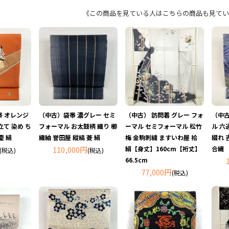
《この商品を見ている人はこちらの商品も見てい
 オレンジ
（中古）袋帯 濃グレー セミ
（中古） 訪問着 グレー フォ
（中古
立て 染め ち
フォーマル お太鼓柄 織り 櫛
ーマル セミフォーマル 松竹
ル 六
慶 絹
織紬 誉田屋 縦縞 菱 絹
梅 金駒刺繍 ますいわ屋 袷
綴れ 
110,000円
絹【身丈】160cm【裄丈】
合繊
(税込)
(税込)
66.5cm
77,000円
(税込)