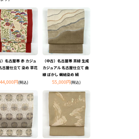
）名古屋帯 赤 カジュ
（中古）名古屋帯 茶緑 生成
名古屋仕立て 染め 草花
カジュアル 名古屋仕立て 曲
線 ぼかし 蝋結染め 絹
44,000円
55,000円
(税込)
(税込)