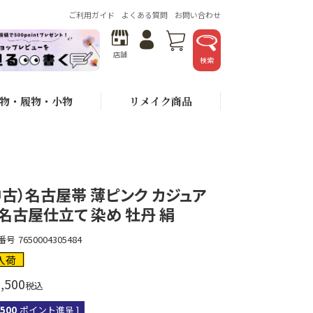
ご利用ガイド
よくある質問
お問い合わせ
店舗
検索
物・履物・小物
リメイク商品
中古）名古屋帯 薄ピンク カジュア
 名古屋仕立て 染め 牡丹 絹
番号
7650004305484
入荷
,500
税込
,500
ポイント進呈 ]