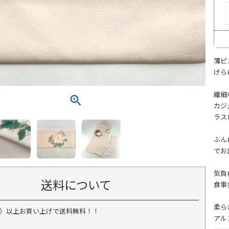
薄ピ
げら
繊細
カジ
ラス
ふん
でお
気負
送料について
食事
柔ら
税込）以上お買い上げで送料無料！！
アル