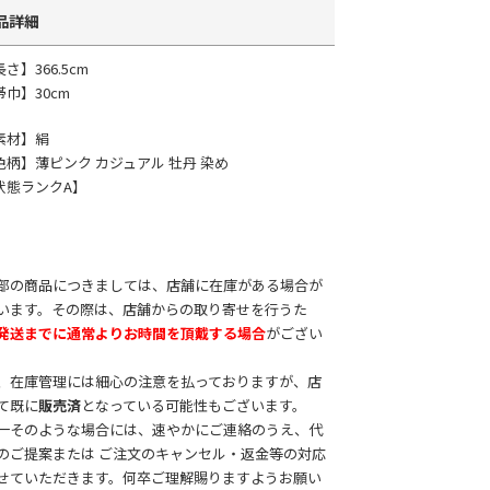
品詳細
さ】366.5cm
帯巾】30cm
素材】絹
色柄】薄ピンク カジュアル 牡丹 染め
状態ランクA】
部の商品につきましては、店舗に在庫がある場合が
います。その際は、店舗からの取り寄せを行うた
発送までに通常よりお時間を頂戴する場合
がござい
。
、在庫管理には細心の注意を払っておりますが、店
て既に
販売済
となっている可能性もございます。
一そのような場合には、速やかにご連絡のうえ、代
のご提案または ご注文のキャンセル・返金等の対応
せていただきます。何卒ご理解賜りますようお願い