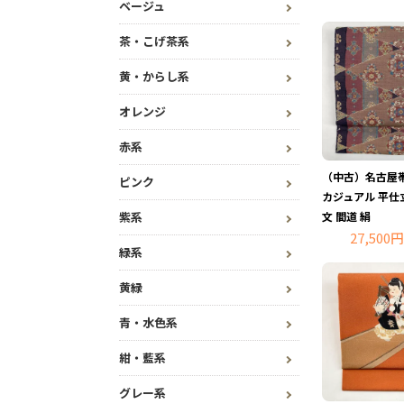
ベージュ
茶・こげ茶系
黄・からし系
オレンジ
赤系
（中古）名古屋帯
ピンク
カジュアル 平仕
文 間道 絹
紫系
27,500円
緑系
黄緑
青・水色系
紺・藍系
グレー系