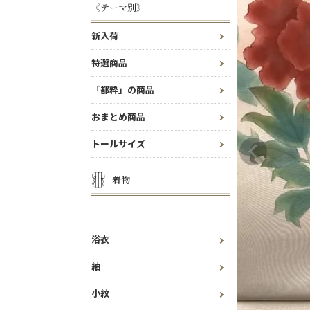
《テーマ別》
新入荷
特選商品
「都粋」の商品
おまとめ商品
トールサイズ
着物
浴衣
紬
小紋