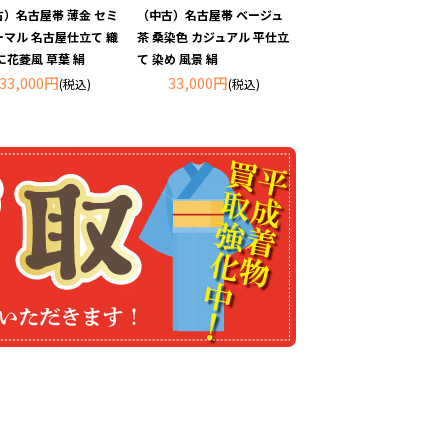
古）名古屋帯 薄金 セミ
（中古）名古屋帯 ベージュ
ーマル 名古屋仕立て 織
茶 桑染色 カジュアル 平仕立
に花菱風 草葉 絹
て 染め 風景 絹
33,000円
33,000円
(税込)
(税込)