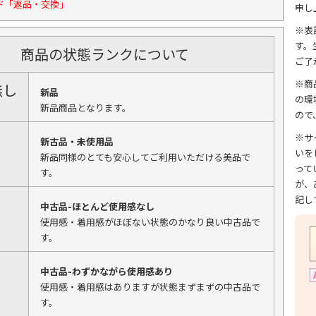
ド「返品・交換」
申し
※表
す。
商品の状態ランクについて
ご了
※商
無し
新品
の環
新品商品となります。
ので
※サ
新古品・未使用品
いを
新品同様のとても安心してご利用いただける美品で
って
す。
が、
記し
中古品-ほとんど使用感なし
使用感・着用感がほぼない状態のかなり良い中古品で
す。
中古品-わずかながら使用感あり
使用感・着用感はありますが状態まずまずの中古品で
す。