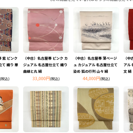
 紫 ピンク
（中古）名古屋帯 ピンク カ
（中古）名古屋帯 薄ベージ
（中古
立て 織り 華
ジュアル 名古屋仕立て 織り
ュ カジュアル 名古屋仕立て
アル 
曲線と丸 絹
染め 狐の行列 山々 絹
文 絹
33,000円
44,000円
(税込)
(税込)
(税込)