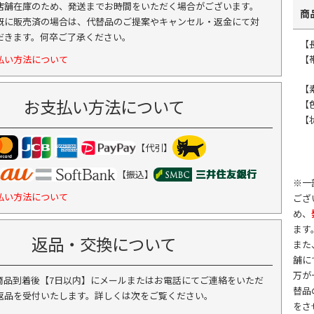
店舗在庫のため、発送までお時間をいただく場合がございます。
商
既に販売済の場合は、代替品のご提案やキャンセル・返金にて対
だきます。何卒ご了承ください。
【長
払い方法について
【
【
お支払い方法について
【
【
【代引】
【振込】
※一
払い方法について
ござ
め、
ます
返品・交換について
また
舗に
万が
商品到着後【7日以内】にメールまたはお電話にてご連絡をいただ
替品
返品を受付いたします。詳しくは次をご覧ください。
をさ