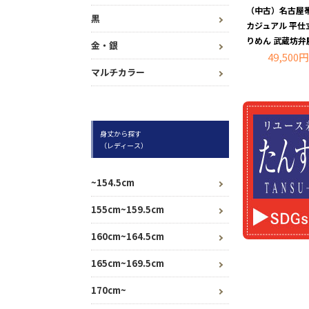
（中古）名古屋帯
黒
カジュアル 平仕
りめん 武蔵坊弁
金・銀
49,500円
マルチカラー
身丈から探す
（レディース）
~154.5cm
155cm~159.5cm
160cm~164.5cm
165cm~169.5cm
170cm~