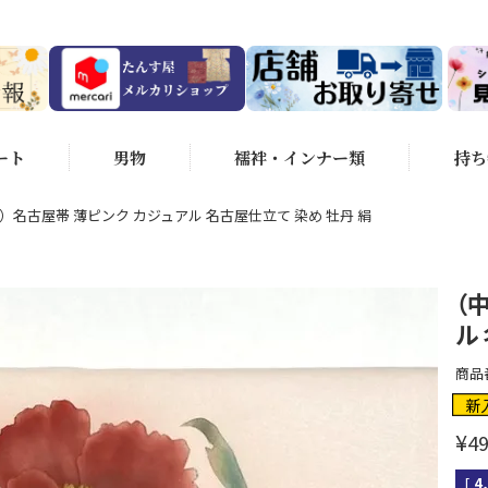
ート
男物
襦袢・インナー類
持ち
）名古屋帯 薄ピンク カジュアル 名古屋仕立て 染め 牡丹 絹
（
ル
商品
新
¥
49
[
4