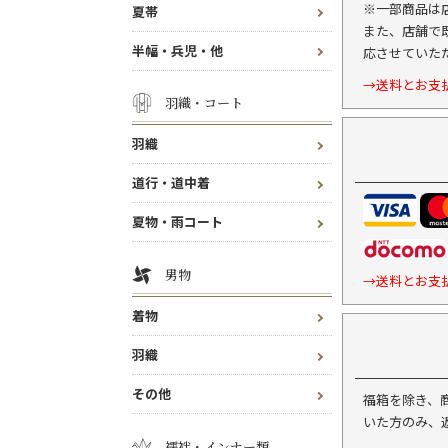
※一部商品は
夏帯
また、店舗で
半幅・兵児・他
応させていた
→送料とお支
羽織・コート
羽織
道行・道中着
夏物・雨コート
男物
→送料とお支
着物
羽織
その他
福箱を除き、
いた方のみ、
襦袢・インナー類