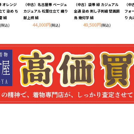
 オレンジ
（中古）名古屋帯 ベージュ
（中古）袋帯 緑 カジュアル
（中
立て 染め ち
カジュアル 松葉仕立て 織り
全通 染め 刺し子刺繍 壁画調
フォ
慶 絹
献上柄 絹
鳥 幾何学 絹
り 丸
44,000円
49,500円
(税込)
(税込)
(税込)