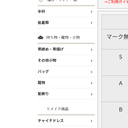
→ご利用ガイ
半衿
肌着類
マーク
持ち物・履物・小物
帯締め・帯揚げ
S
その他小物
バッグ
A
履物
髪飾り
B
リメイク商品
チャイナドレス