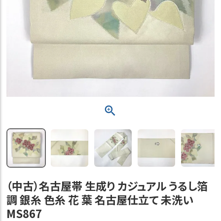
（中古）名古屋帯 生成り カジュアル うるし箔
調 銀糸 色糸 花 葉 名古屋仕立て 未洗い
MS867