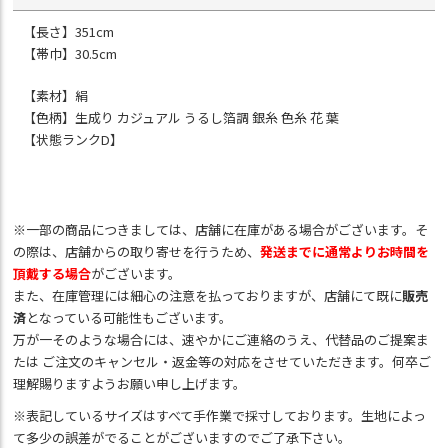
【長さ】351cm
【帯巾】30.5cm
【素材】絹
【色柄】生成り カジュアル うるし箔調 銀糸 色糸 花 葉
【状態ランクD】
※一部の商品につきましては、店舗に在庫がある場合がございます。そ
の際は、店舗からの取り寄せを行うため、
発送までに通常よりお時間を
頂戴する場合
がございます。
また、在庫管理には細心の注意を払っておりますが、店舗にて既に
販売
済
となっている可能性もございます。
万が一そのような場合には、速やかにご連絡のうえ、代替品のご提案ま
たは ご注文のキャンセル・返金等の対応をさせていただきます。何卒ご
理解賜りますようお願い申し上げます。
※表記しているサイズはすべて手作業で採寸しております。生地によっ
て多少の誤差がでることがございますのでご了承下さい。