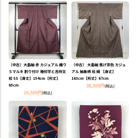
（中古）大島紬 赤 カジュアル 織り
（中古） 大島紬 焦げ茶色 カジュ
５マルキ 割り付け 幾何学と吉祥文
アル 抽象柄 袷 絹 【身丈】
袷 SS【身丈】154cm【裄丈】
163cm【裄丈】67cm
65cm
38,500円
(税込)
16,500円
(税込)