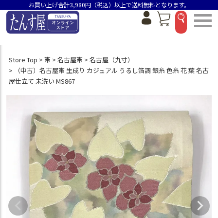
お買い上げ合計3,980円（税込）以上で送料無料となります。
Store Top
帯
名古屋帯
名古屋（九寸）
（中古）名古屋帯 生成り カジュアル うるし箔調 銀糸 色糸 花 葉 名古
屋仕立て 未洗い MS867