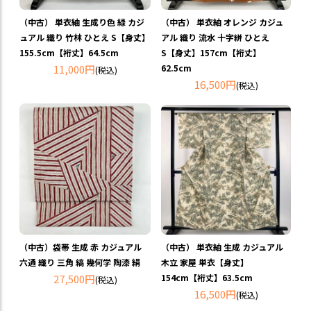
（中古） 単衣紬 生成り色 緑 カジ
（中古） 単衣紬 オレンジ カジュ
ュアル 織り 竹林 ひとえ S【身丈】
アル 織り 流水 十字絣 ひとえ
155.5cm【裄丈】64.5cm
S【身丈】157cm【裄丈】
11,000円
62.5cm
(税込)
16,500円
(税込)
（中古）袋帯 生成 赤 カジュアル
（中古） 単衣紬 生成 カジュアル
六通 織り 三角 縞 幾何学 陶漆 絹
木立 家屋 単衣【身丈】
27,500円
154cm【裄丈】63.5cm
(税込)
16,500円
(税込)