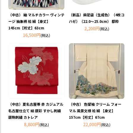
（新品）麻足袋（生成色）（4枚コ
（中古） 紬 マルチカラー ヴィンテ
ハゼ）（22.0～25.0cm） 都粋
ージ 抽象柄 袷 絹【身丈】
2,200円
145cm【裄丈】63cm
(税込)
16,500円
(税込)
（中古）夏名古屋帯 赤 カジュアル
（中古） 色留袖 クリーム フォー
名古屋仕立て 絽 銀彩 すかし刺繍
マル 風景文様 袷 絹 【身丈】
銀駒刺繍 カトレア
157cm【裄丈】67cm
8,800円
22,000円
(税込)
(税込)