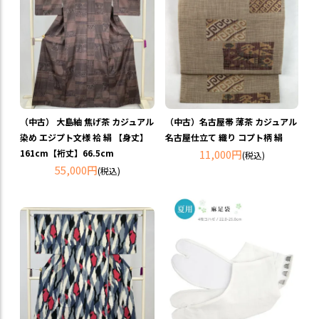
（中古） 大島紬 焦げ茶 カジュアル
（中古）名古屋帯 薄茶 カジュアル
染め エジプト文様 袷 絹 【身丈】
名古屋仕立て 織り コプト柄 絹
161cm【裄丈】66.5cm
11,000円
(税込)
55,000円
(税込)