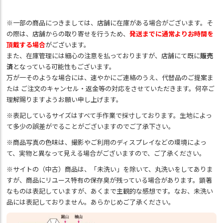
※一部の商品につきましては、店舗に在庫がある場合がございます。そ
の際は、店舗からの取り寄せを行うため、
発送までに通常よりお時間を
頂戴する場合
がございます。
また、在庫管理には細心の注意を払っておりますが、店舗にて既に
販売
済
となっている可能性もございます。
万が一そのような場合には、速やかにご連絡のうえ、代替品のご提案ま
たは ご注文のキャンセル・返金等の対応をさせていただきます。何卒ご
理解賜りますようお願い申し上げます。
※表記しているサイズはすべて手作業で採寸しております。生地によっ
て多少の誤差がでることがございますのでご了承下さい。
※商品写真の色味は、撮影やご利用のディスプレイなどの環境によっ
て、実物と異なって見える場合がございますので、ご了承ください。
※サイトの（中古）商品は、「未洗い」を除いて、丸洗いをしてありま
すが、商品にリユース特有の保存臭が残っている場合があります。顕著
なものは表記していますが、あくまで主観的な感想です。なお、未洗い
品には表記しておりません。あらかじめご了承ください。