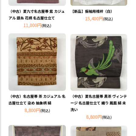
（中古）夏九寸名古屋帯 紫 カジュ
【新品】振袖用襦袢（白）
アル 銀糸 花柄 名古屋仕立て
15,400円
(税込)
11,000円
(税込)
（中古）名古屋帯 茶 カジュアル 名
（中古）夏名古屋帯 黒茶 ヴィンテ
古屋仕立て 染め 抽象柄 絹
ージ 名古屋仕立て 織り 鳳凰 絹 未
8,800円
洗い
(税込)
8,800円
(税込)