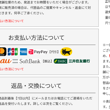
正
店舗在庫のため、発送までお時間をいただく場合がございます。
议
既に販売済の場合は、代替品のご提案やキャンセル・返金にて対
避
だきます。何卒ご了承ください。
量
払い方法について
尺寸
お支払い方法について
※一
ござ
【代引】
め、
ます
【振込】
また
払い方法について
舗に
万が
替品
返品・交換について
をさ
申し
商品到着後【7日以内】にメールまたはお電話にてご連絡をいただ
※表
返品を受付いたします。詳しくは次をご覧ください。
す。