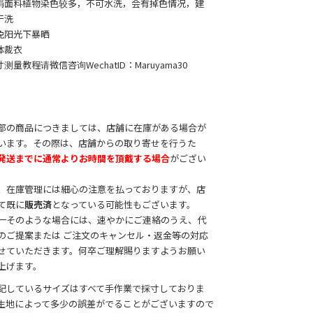
绢面料植物染色较多，不可水洗，会有掉色情况，建
干洗
免阳光下暴晒
体裁衣
测量教程请微信咨询WechatID：Maruyama30
部の商品につきましては、店舗に在庫がある場合が
います。その際は、店舗からの取り寄せを行うた
発送までに通常よりお時間を頂戴する場合
がござい
。
、在庫管理には細心の注意を払っておりますが、店
て既に
販売済
となっている可能性もございます。
一そのような場合には、速やかにご連絡のうえ、代
のご提案または ご注文のキャンセル・返金等の対応
せていただきます。何卒ご理解賜りますようお願い
上げます。
記しているサイズはすべて手作業で採寸しておりま
生地によって多少の誤差がでることがございますので