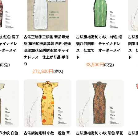
纹 红色 鹿子
古法正绢手工旗袍 新品寿光
古法旗袍定制 小纹 绿色 缩
古法旗
ャイナドレ
织 旗袍加披肩套装 白色 银通
缅几何图形 チャイナドレ
图案 
ーダーメイ
暗纹加花朵刺绣图案 チャイ
ス 仕立て オーダーメイ
ス 
ナドレス 仕上がり品 手作
ド
ド
り
38,500円
(税込)
(税込)
272,800円
(税込)
衣小纹 白色
古法旗袍定制 小纹 橙色 草
古法旗袍定制 小纹 茶色 草花
古法旗