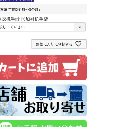
方法 工期2个月～3个月
(
单衣机手缝 ②加衬机手缝
必
須
)
お気に入りに登録する