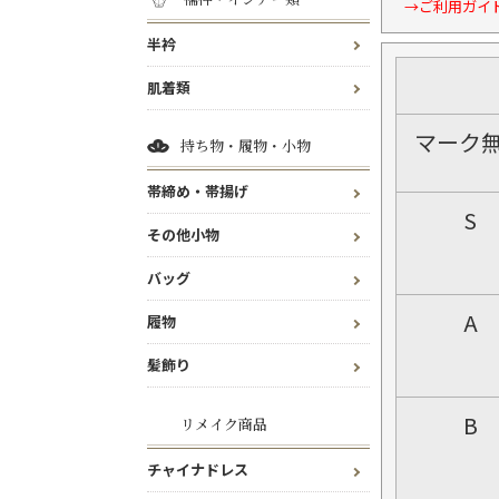
→ご利用ガイ
半衿
肌着類
マーク
持ち物・履物・小物
帯締め・帯揚げ
S
その他小物
バッグ
A
履物
髪飾り
B
リメイク商品
チャイナドレス