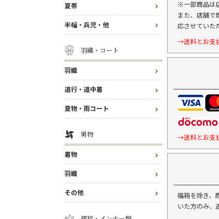
※一部商品は
夏帯
また、店舗で
半幅・兵児・他
応させていた
→送料とお支
羽織・コート
羽織
道行・道中着
夏物・雨コート
男物
→送料とお支
着物
羽織
その他
福箱を除き、
いた方のみ、
襦袢・インナー類