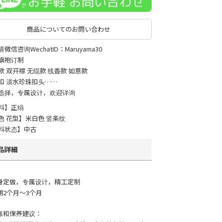
商品についてのお問い合わせ
微信咨询WechatID：Maruyama30
旗袍订制
款 双开襟 无绲款 线香款 如意款
扣 淡水珍珠扣头……
选择，专属设计，欢迎详询
料】正绢
色 花型】米白色 竖条纹
料状态】中古
品詳細
身定做，专属设计，精工定制
期2个月～3个月
涤和保养建议：