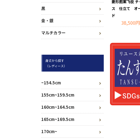
菱形图案飞纹 チ
黒
ス 仕立て オ
ド
金・銀
38,500円
マルチカラー
身丈から探す
（レディース）
~154.5cm
155cm~159.5cm
160cm~164.5cm
165cm~169.5cm
170cm~