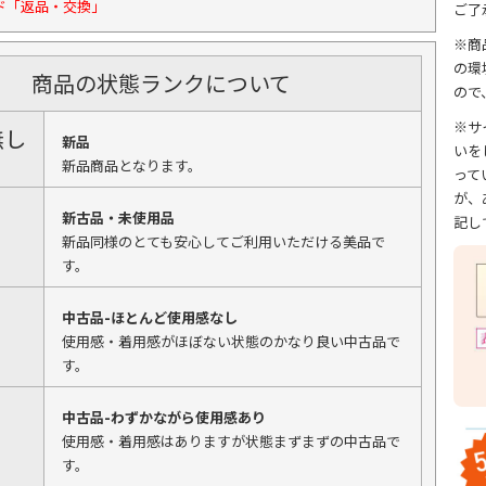
ド「返品・交換」
ご了
※商
の環
商品の状態ランクについて
ので
※サ
無し
新品
いを
新品商品となります。
って
が、
新古品・未使用品
記し
新品同様のとても安心してご利用いただける美品で
す。
中古品-ほとんど使用感なし
使用感・着用感がほぼない状態のかなり良い中古品で
す。
中古品-わずかながら使用感あり
使用感・着用感はありますが状態まずまずの中古品で
す。