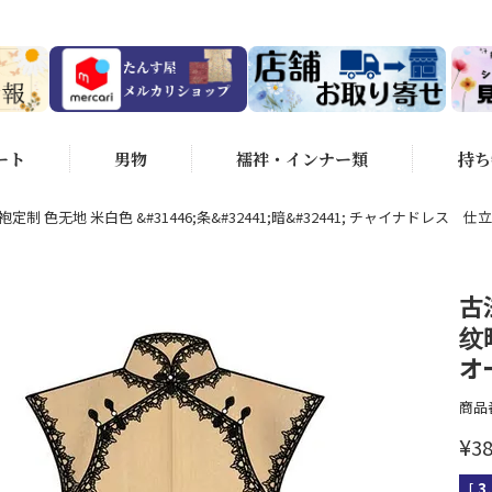
ート
男物
襦袢・インナー類
持ち
定制 色无地 米白色 &#31446;条&#32441;暗&#32441; チャイナドレス
古
纹
オ
商品
¥
38
[
3