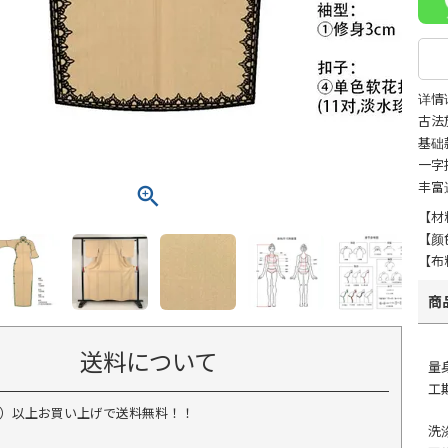
详情请
古法
基础
一字
丰富
【材
【颜
【布
商
送料について
量
工
税込）以上お買い上げで送料無料！！
洗