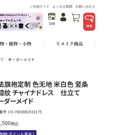
ご利用ガイド
よくある質問
お問い合わせ
店舗
検索
物・履物・小物
リメイク商品
 仕立て オーダーメイド
法旗袍定制 色无地 米白色 竖条
暗纹 チャイナドレス 仕立て
ーダーメイド
番号
CH-7650002333175
,500
税込
,500
ポイント進呈 ]