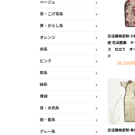
ベージュ
茶・こげ茶系
黄・からし系
古法旗袍定制 小
オレンジ
绞 花朵图案 チ
赤系
ス 仕立て オ
ド
ピンク
38,500円
紫系
緑系
黄緑
青・水色系
紺・藍系
古法旗袍定制 单
グレー系