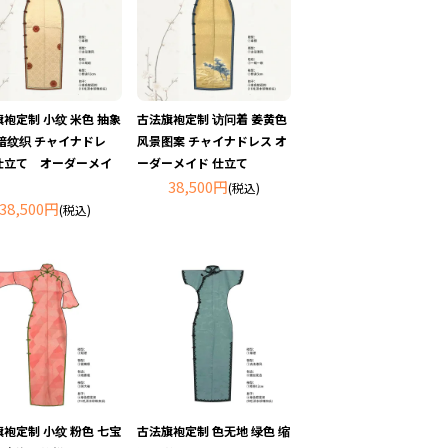
袍定制 小纹 米色 抽象
古法旗袍定制 访问着 姜黄色
暗纹织 チャイナドレ
风景图案 チャイナドレス オ
仕立て オーダーメイ
ーダーメイド 仕立て
38,500円
(税込)
38,500円
(税込)
袍定制 小纹 粉色 七宝
古法旗袍定制 色无地 绿色 缩