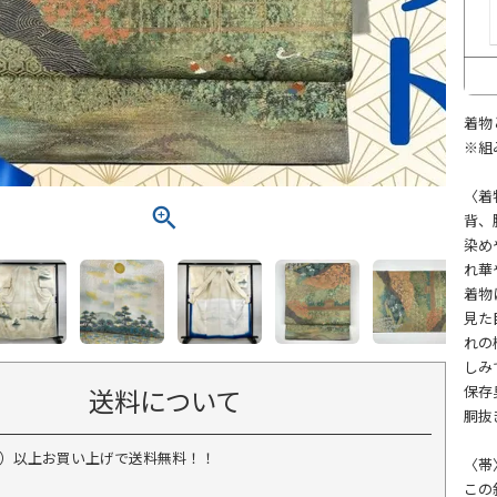
着物
※組
〈着
背、
染め
れ華
着物
見た
れの
しみ
保存
送料について
胴抜
税込）以上お買い上げで送料無料！！
〈帯
この