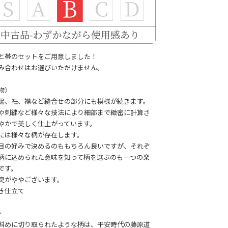
と帯のセットをご用意しました！
み合わせはお選びいただけません。
物〉
脇、衽、襟など縫合せの部分にも模様が続きます。
や刺繍など様々な技法により細部まで緻密に計算さ
やかで美しく仕上がっています。
には様々な柄が存在します。
目の好みで決めるのももちろん良いですが、それぞ
柄に込められた意味を知って柄を選ぶのも一つの楽
です。
臭がややございます。
き仕立て
〉
斜めに切り取られたような柄は、平安時代の藤原道