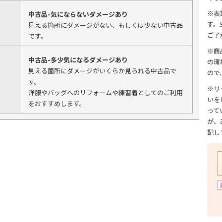
※表
中古品-気にならないダメージあり
す。
見える箇所にダメージがない、もしくは少ない中古品
ご了
です。
※商
中古品-多少気になるダメージあり
の環
見える箇所にダメージがいくらか見られる中古品で
ので
す。
※サ
洋服やバッグへのリフォームや練習着としてのご利用
いを
をおすすめします。
って
が、
記し