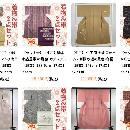
中古）小紋
【セット㉗】（中古）紬＆
（中古） 付下 茶 セミフォー
【セ
青 マルチカラ
名古屋帯 赤紫 紫 カジュアル
マル 刺繍 水辺の景色 袷 絹
＆名古
ル【身丈】
【身丈】155.6cm 【裄丈】
【身丈】149cm【裄丈】
【身丈
8.5cm
64cm
62.5cm
66.5
38,500円
11,000円
(税込)
(税込)
(税込)