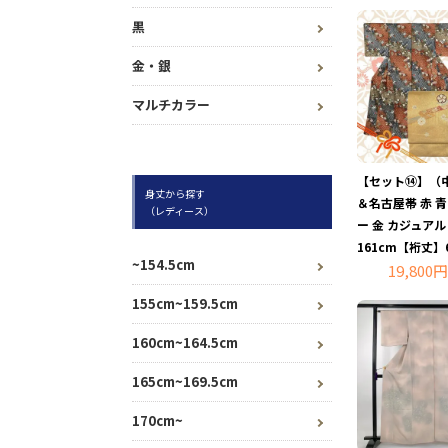
黒
金・銀
マルチカラー
【セット⑭】（
身丈から探す
＆名古屋帯 赤 
（レディース）
ー 金 カジュア
161cm【裄丈】6
~154.5cm
19,800円
155cm~159.5cm
160cm~164.5cm
165cm~169.5cm
170cm~