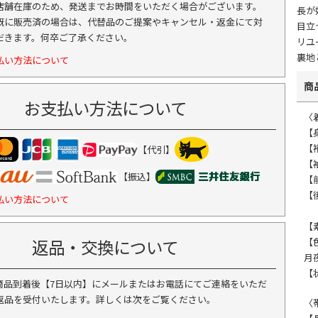
店舗在庫のため、発送までお時間をいただく場合がございます。
長が
既に販売済の場合は、代替品のご提案やキャンセル・返金にて対
目立
だきます。何卒ご了承ください。
リユ
裏地
払い方法について
商
お支払い方法について
〈
【
【
【代引】
【
【振込】
【
【
払い方法について
【
返品・交換について
【
月
【
商品到着後【7日以内】にメールまたはお電話にてご連絡をいただ
返品を受付いたします。詳しくは次をご覧ください。
〈