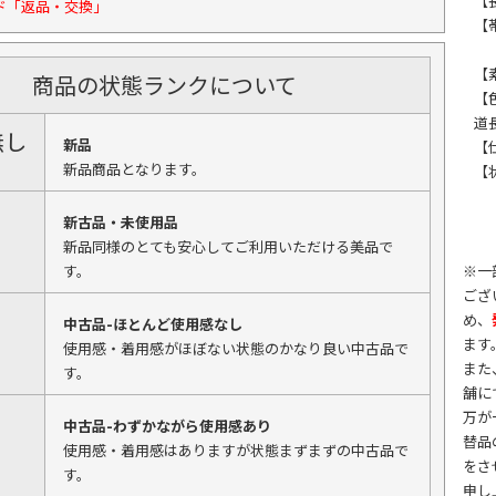
【
ド「返品・交換」
【
【
商品の状態ランクについて
【
道
無し
新品
【
新品商品となります。
【
新古品・未使用品
新品同様のとても安心してご利用いただける美品で
す。
※一
ござ
め、
中古品-ほとんど使用感なし
ます
使用感・着用感がほぼない状態のかなり良い中古品で
また
す。
舗に
万が
中古品-わずかながら使用感あり
替品
使用感・着用感はありますが状態まずまずの中古品で
をさ
す。
申し