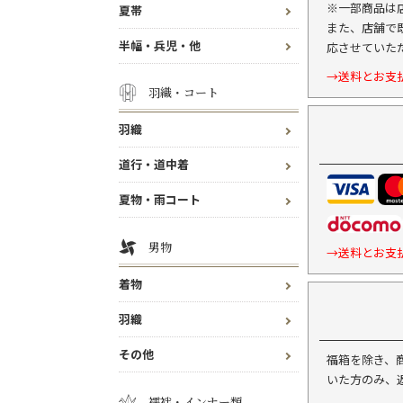
※一部商品は
夏帯
また、店舗で
半幅・兵児・他
応させていた
→送料とお支
羽織・コート
羽織
道行・道中着
夏物・雨コート
男物
→送料とお支
着物
羽織
その他
福箱を除き、
いた方のみ、
襦袢・インナー類