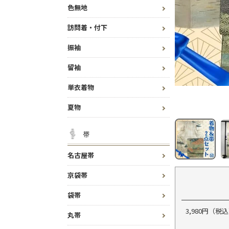
色無地
訪問着・付下
振袖
留袖
単衣着物
夏物
帯
名古屋帯
京袋帯
袋帯
3,980円（
丸帯