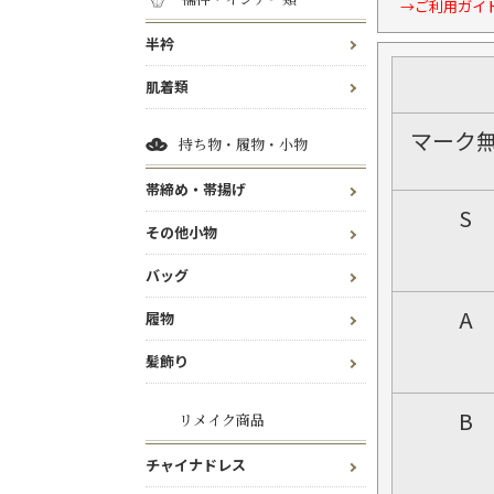
→ご利用ガイ
半衿
肌着類
マーク
持ち物・履物・小物
帯締め・帯揚げ
S
その他小物
バッグ
A
履物
髪飾り
B
リメイク商品
チャイナドレス