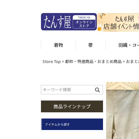
着物
帯
羽織・コ
Store Top
都粋・特選商品・おまとめ商品
おまと
商品ラインナップ
アイテムから探す