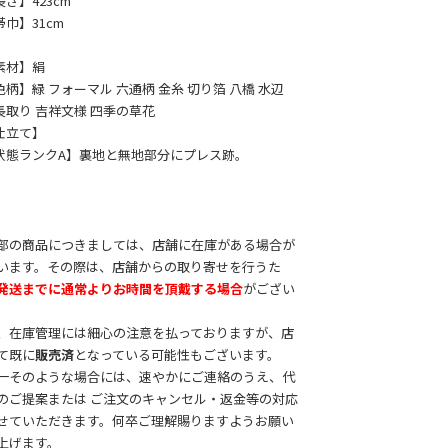
長さ】423cm
帯巾】31cm
素材】絹
色柄】緑 フォーマル 六通柄 金糸 切り箔 八橋 水辺
長取り 吉祥文様 四季の草花
仕立て】
状態ランクA】裏地と無地部分にプレス跡。
部の商品につきましては、店舗に在庫がある場合が
います。その際は、店舗からの取り寄せを行うた
発送までに通常よりお時間を頂戴する場合
がござい
。
、在庫管理には細心の注意を払っておりますが、店
て既に
販売済
となっている可能性もございます。
一そのような場合には、速やかにご連絡のうえ、代
のご提案または ご注文のキャンセル・返金等の対応
せていただきます。何卒ご理解賜りますようお願い
上げます。