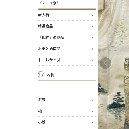
《テーマ別》
新入荷
特選商品
「都粋」の商品
おまとめ商品
トールサイズ
着物
浴衣
紬
小紋