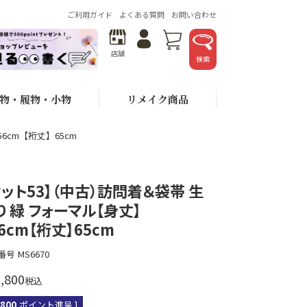
ご利用ガイド
よくある質問
お問い合わせ
店舗
検索
物・履物・小物
リメイク商品
6cm【裄丈】65cm
セット53】（中古）訪問着＆袋帯 生
り 緑 フォーマル【身丈】
56cm【裄丈】65cm
番号
MS6670
,800
税込
,800
ポイント進呈 ]