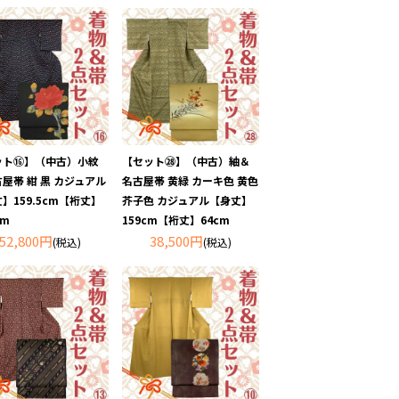
ット⑯】（中古）小紋
【セット㉘】（中古）紬＆
屋帯 紺 黒 カジュアル
名古屋帯 黄緑 カーキ色 黄色
】159.5cm【裄丈】
芥子色 カジュアル【身丈】
cm
159cm【裄丈】64cm
52,800円
38,500円
(税込)
(税込)