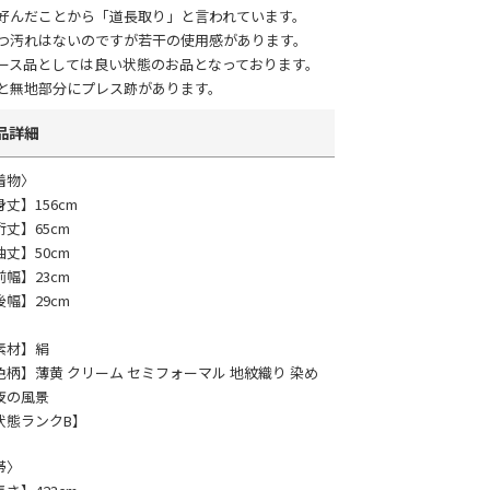
好んだことから「道長取り」と言われています。
つ汚れはないのですが若干の使用感があります。
ース品としては良い状態のお品となっております。
と無地部分にプレス跡があります。
品詳細
着物〉
身丈】156cm
裄丈】65cm
袖丈】50cm
前幅】23cm
後幅】29cm
素材】絹
色柄】薄黄 クリーム セミフォーマル 地紋織り 染め
夜の風景
状態ランクB】
帯〉