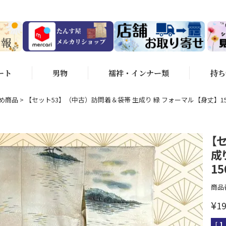
ート
男物
襦袢・インナー類
持ち
め商品
【セット53】（中古）訪問着＆袋帯 生成り 緑 フォーマル【身丈】15
【
成
1
商品
¥
19
[
1