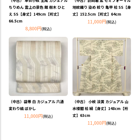
（中古） 単衣小紋 生成 カジュアル
（中古）訪問着 紫 セミフォーマル
ちりめん 雲上の景色 館 樹木 ひと
地紋織り 染め 絞り 亀甲 袷 SS【身
え SS【身丈】149cm【裄丈】
丈】152.5cm【裄丈】64cm
66.5cm
11,000円
(税込)
8,800円
(税込)
（中古）袋帯 白 カジュアル 六通
（中古） 小紋 淡黄 カジュアル 山
変わり縞 ぼかし
水楼閣 袷 絹【身丈】148cm【裄
11,000円
丈】63cm
(税込)
11,000円
(税込)