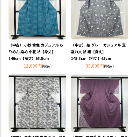
（中古） 小紋 水色 カジュアル ち
（中古） 紬 グレー カジュアル 壺
りめん 染め 小花 袷【身丈】
垂れ文 袷 絹【身丈】
149cm【裄丈】65.5cm
145.5cm【裄丈】63cm
11,000円
33,000円
(税込)
(税込)