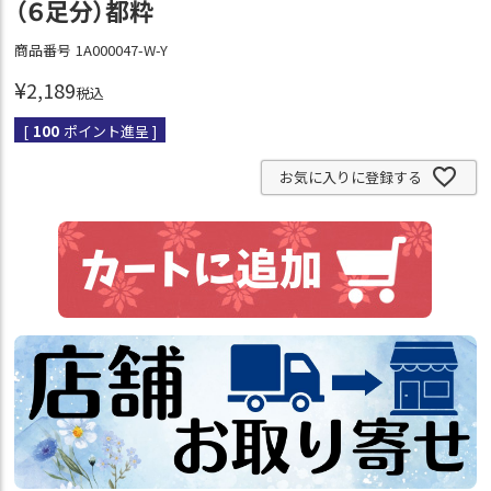
（６足分）都粋
商品番号
1A000047-W-Y
¥
2,189
税込
[
100
ポイント進呈 ]
お気に入りに登録する