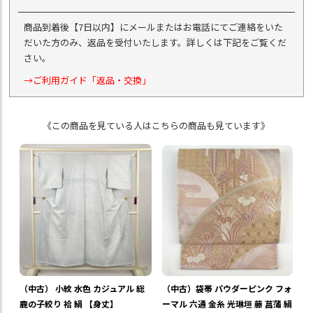
商品到着後【7日以内】にメールまたはお電話にてご連絡をいた
だいた方のみ、返品を受付いたします。詳しくは下記をご覧くだ
さい。
→ご利用ガイド「返品・交換」
《この商品を見ている人はこちらの商品も見ています》
（中古） 小紋 水色 カジュアル 総
（中古）袋帯 パウダーピンク フォ
鹿の子絞り 袷 絹 【身丈】
ーマル 六通 金糸 光琳垣 藤 菖蒲 絹