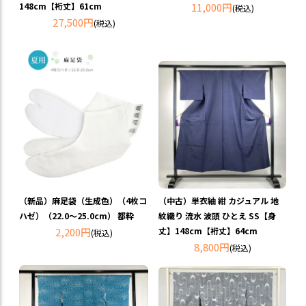
148cm【裄丈】61cm
11,000円
(税込)
27,500円
(税込)
（新品）麻足袋（生成色）（4枚コ
（中古）単衣紬 紺 カジュアル 地
ハゼ）（22.0～25.0cm） 都粋
紋織り 流水 波頭 ひとえ SS【身
2,200円
丈】148cm【裄丈】64cm
(税込)
8,800円
(税込)