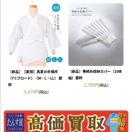
（新品）帯締め収納カバー（10本
（新品）【夏用】真夏の半襦袢
組）都粋
（TCブロード）（M・L・LL） 都
2,750円
粋
(税込)
4,070円
(税込)