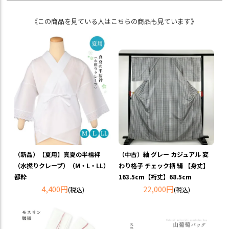
《この商品を見ている人はこちらの商品も見ています》
（新品）【夏用】真夏の半襦袢
（中古）紬 グレー カジュアル 変
（水撚りクレープ）（M・L・LL）
わり格子 チェック柄 絹 【身丈】
都粋
163.5cm【裄丈】68.5cm
4,400円
22,000円
(税込)
(税込)