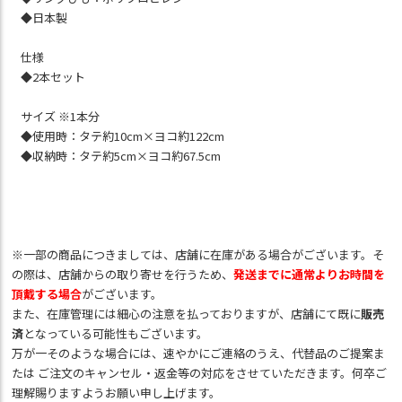
◆日本製
仕様
◆2本セット
サイズ ※1本分
◆使用時：タテ約10cm×ヨコ約122cm
◆収納時：タテ約5cm×ヨコ約67.5cm
※一部の商品につきましては、店舗に在庫がある場合がございます。そ
の際は、店舗からの取り寄せを行うため、
発送までに通常よりお時間を
頂戴する場合
がございます。
また、在庫管理には細心の注意を払っておりますが、店舗にて既に
販売
済
となっている可能性もございます。
万が一そのような場合には、速やかにご連絡のうえ、代替品のご提案ま
たは ご注文のキャンセル・返金等の対応をさせていただきます。何卒ご
理解賜りますようお願い申し上げます。