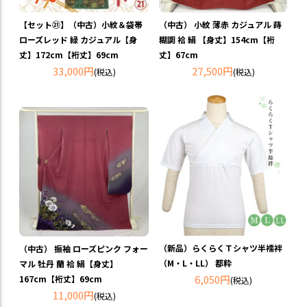
【セット㉑】（中古）小紋＆袋帯
（中古） 小紋 薄赤 カジュアル 蒔
ローズレッド 緑 カジュアル【身
糊調 袷 絹 【身丈】154cm【裄
丈】172cm【裄丈】69cm
丈】67cm
33,000円
27,500円
(税込)
(税込)
（新品）らくらくＴシャツ半襦袢
（中古） 振袖 ローズピンク フォー
（M・L・LL） 都粋
マル 牡丹 蘭 袷 絹【身丈】
6,050円
167cm【裄丈】69cm
(税込)
11,000円
(税込)