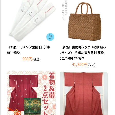
（新品）モスリン腰紐 白（3本
（新品）山葡萄バッグ（網代編み
組）都粋
Lサイズ） 手編み 天然素材 都粋
990円
2017-00147-W-Y
(税込)
41,800円
(税込)