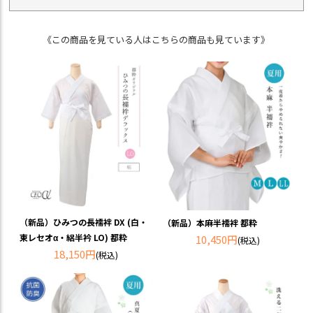
《この商品を見ている人はこちらの商品も見ています》
（新品）ひみつの長襦袢 DX (白・
（新品）本麻半襦袢 都粋
東レセオα・絽半衿 LO) 都粋
10,450円
(税込)
18,150円
(税込)