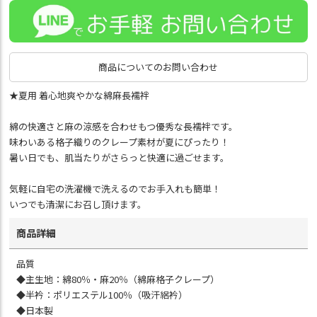
商品についてのお問い合わせ
★夏用 着心地爽やかな綿麻長襦袢
綿の快適さと麻の涼感を合わせもつ優秀な長襦袢です。
味わいある格子織りのクレープ素材が夏にぴったり！
暑い日でも、肌当たりがさらっと快適に過ごせます。
気軽に自宅の洗濯機で洗えるのでお手入れも簡単！
いつでも清潔にお召し頂けます。
商品詳細
品質
◆主生地：綿80％・麻20％（綿麻格子クレープ）
◆半衿：ポリエステル100％（吸汗絽衿）
◆日本製