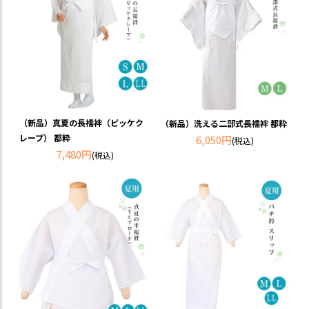
（新品）真夏の長襦袢（ピッケク
（新品）洗える二部式長襦袢 都粋
レープ） 都粋
6,050円
(税込)
7,480円
(税込)