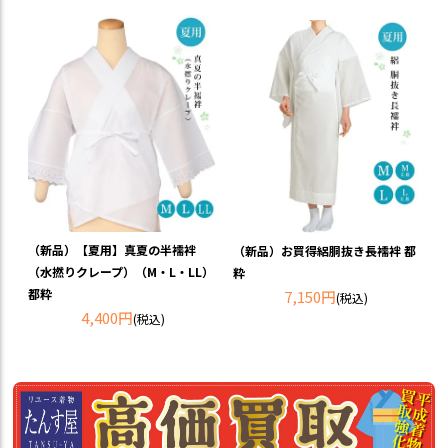
（新品）【夏用】真夏の半襦袢
（新品）お買得絽胴抜き長襦袢 都
（水撚りクレープ）（M・L・LL）
粋
都粋
7,150円
(税込)
4,400円
(税込)