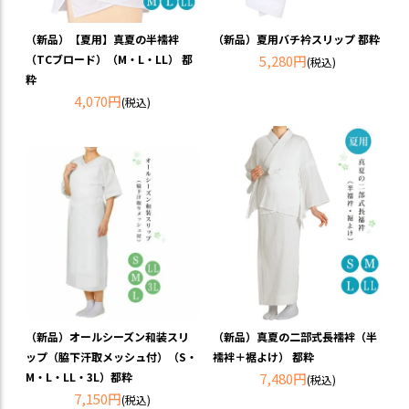
（新品）【夏用】真夏の半襦袢
（新品）夏用バチ衿スリップ 都粋
（TCブロード）（M・L・LL） 都
5,280円
(税込)
粋
4,070円
(税込)
（新品）真夏の二部式長襦袢（半
（新品）オールシーズン和装スリ
襦袢＋裾よけ） 都粋
ップ（脇下汗取メッシュ付）（S・
7,480円
M・L・LL・3L）都粋
(税込)
7,150円
(税込)