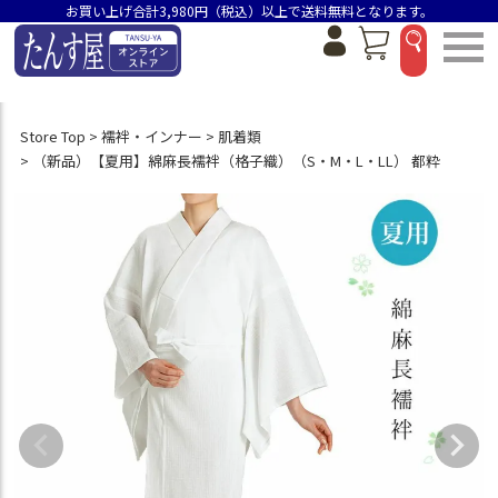
お買い上げ合計3,980円（税込）以上で送料無料となります。
Store Top
襦袢・インナー
肌着類
（新品）【夏用】綿麻長襦袢（格子織）（S・M・L・LL） 都粋