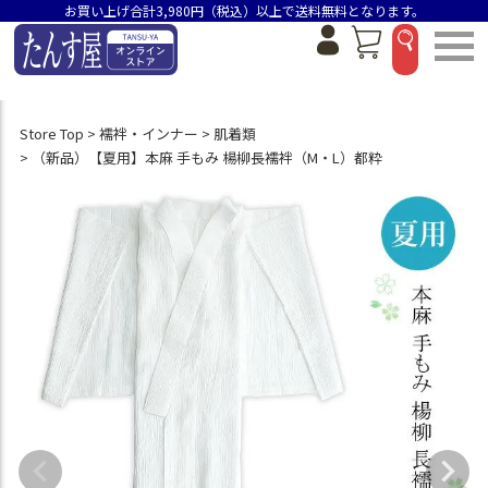
お買い上げ合計3,980円（税込）以上で送料無料となります。
Store Top
襦袢・インナー
肌着類
（新品）【夏用】本麻 手もみ 楊柳長襦袢（M・L）都粋