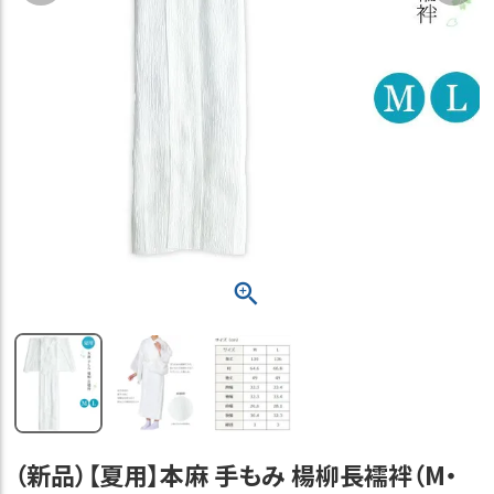
（新品）【夏用】本麻 手もみ 楊柳長襦袢（M・