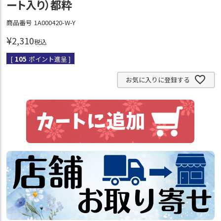
ート入り）都粋
商品番号
1A000420-W-Y
¥
2,310
税込
[
105
ポイント進呈 ]
お気に入りに登録する