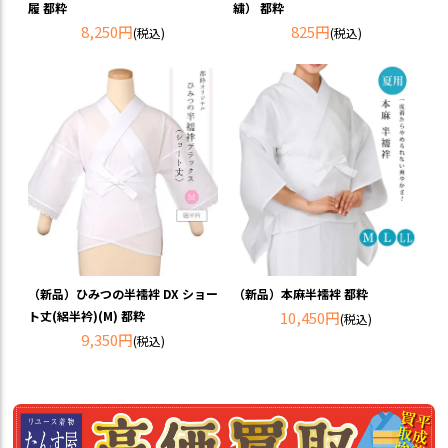
履 都粋
繍） 都粋
8,250円
825円
(税込)
(税込)
（新品）ひみつの半襦袢 DX ショー
（新品）本麻半襦袢 都粋
ト丈(絽半衿)(M) 都粋
10,450円
(税込)
9,350円
(税込)