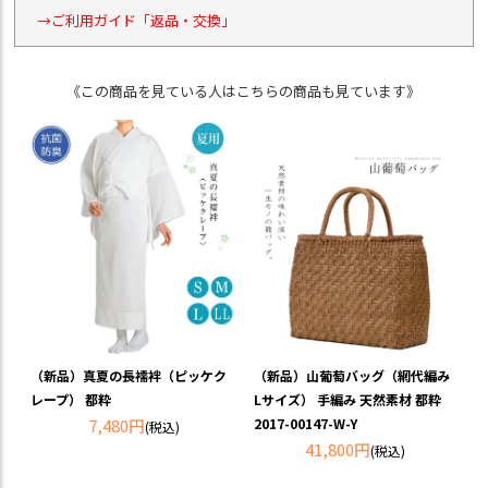
→ご利用ガイド「返品・交換」
《この商品を見ている人はこちらの商品も見ています》
（新品）山葡萄バッグ（網代編み
（新品）真夏の長襦袢（ピッケク
Lサイズ） 手編み 天然素材 都粋
レープ） 都粋
2017-00147-W-Y
7,480円
(税込)
41,800円
(税込)