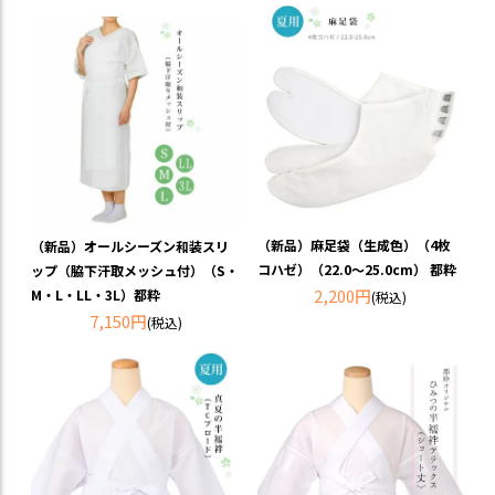
（新品）麻足袋（生成色）（4枚
（新品）オールシーズン和装スリ
コハゼ）（22.0～25.0cm） 都粋
ップ（脇下汗取メッシュ付）（S・
2,200円
M・L・LL・3L）都粋
(税込)
7,150円
(税込)