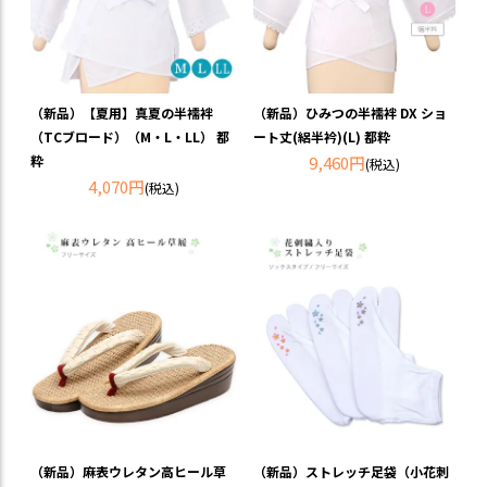
（新品）【夏用】真夏の半襦袢
（新品）ひみつの半襦袢 DX ショ
（TCブロード）（M・L・LL） 都
ート丈(絽半衿)(L) 都粋
粋
9,460円
(税込)
4,070円
(税込)
（新品）麻表ウレタン高ヒール草
（新品）ストレッチ足袋（小花刺