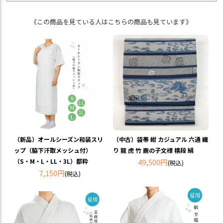
《この商品を見ている人はこちらの商品も見ています》
（新品）オールシーズン和装スリ
（中古）袋帯 紺 カジュアル 六通 織
ップ（脇下汗取メッシュ付）
り 龍 虎 竹 鹿の子文様 横段 絹
（S・M・L・LL・3L）都粋
49,500円
(税込)
7,150円
(税込)