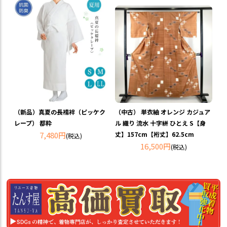
（中古） 単衣紬 オレンジ カジュア
（新品）真夏の長襦袢（ピッケク
ル 織り 流水 十字絣 ひとえ S【身
レープ） 都粋
丈】157cm【裄丈】62.5cm
7,480円
(税込)
16,500円
(税込)