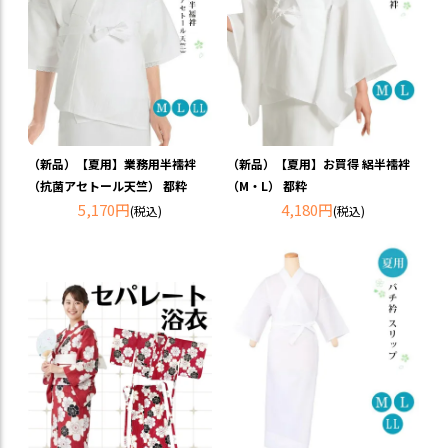
（新品）【夏用】業務用半襦袢
（新品）【夏用】お買得 絽半襦袢
（抗菌アセトール天竺） 都粋
（M・L） 都粋
5,170円
4,180円
(税込)
(税込)