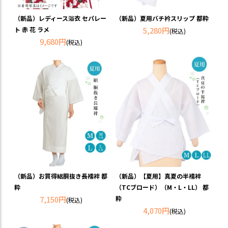
（新品）レディース浴衣 セパレー
（新品）夏用バチ衿スリップ 都粋
ト 赤 花 ラメ
5,280円
(税込)
9,680円
(税込)
（新品）お買得絽胴抜き長襦袢 都
（新品）【夏用】真夏の半襦袢
粋
（TCブロード）（M・L・LL） 都
7,150円
粋
(税込)
4,070円
(税込)