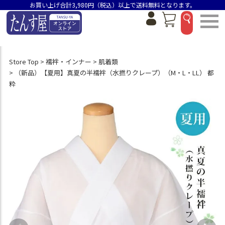
お買い上げ合計3,980円（税込）以上で送料無料となります。
Store Top
襦袢・インナー
肌着類
（新品）【夏用】真夏の半襦袢（水撚りクレープ）（M・L・LL） 都
粋