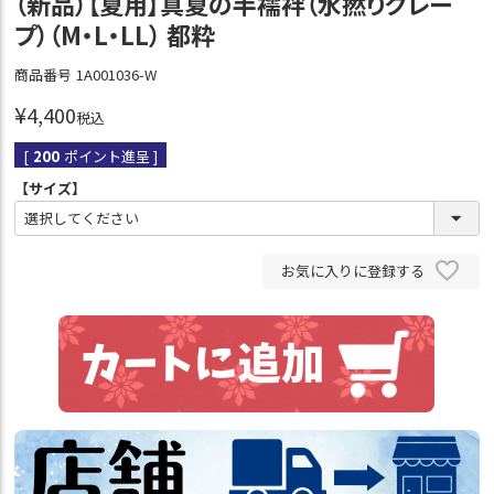
（新品）【夏用】真夏の半襦袢（水撚りクレー
プ）（M・L・LL） 都粋
商品番号
1A001036-W
¥
4,400
税込
[
200
ポイント進呈 ]
【サイズ】
お気に入りに登録する