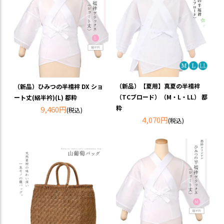
（新品）【夏用】真夏の半襦袢
（新品）ひみつの半襦袢 DX ショ
（TCブロード）（M・L・LL） 都
ート丈(絽半衿)(L) 都粋
粋
9,460円
(税込)
4,070円
(税込)