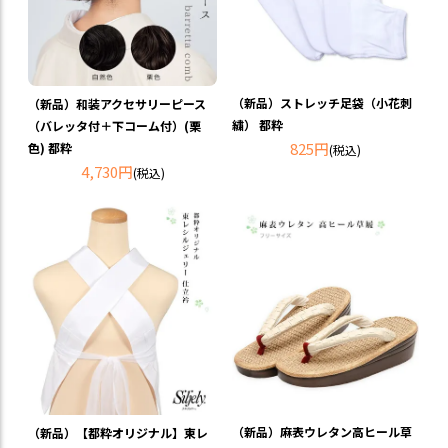
（新品）ストレッチ足袋（小花刺
（新品）和装アクセサリーピース
繍） 都粋
（バレッタ付＋下コーム付）(栗
825円
色) 都粋
(税込)
4,730円
(税込)
（新品）麻表ウレタン高ヒール草
（新品）【都粋オリジナル】東レ