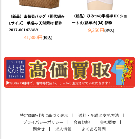
（新品）ひみつの半襦袢 DX ショ
（新品）山葡萄バッグ（網代編み
ート丈(絽半衿)(M) 都粋
Lサイズ） 手編み 天然素材 都粋
9,350円
2017-00147-W-Y
(税込)
41,800円
(税込)
特定商取引法に基づく表示
送料・配送と支払方法
プライバシーポリシー
会員規約
会社概要
問合せ
求人情報
よくある質問