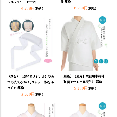
履 都粋
シルジェリー 仕立衿
8,250円
4,378円
(税込)
(税込)
（新品）【夏用】業務用半襦袢
（新品）【都粋オリジナル】ひみ
（抗菌アセトール天竺） 都粋
つの洗える2wayメッシュ帯枕 ふ
5,170円
っくら 都粋
(税込)
3,850円
(税込)