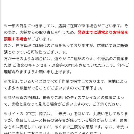
※一部の商品につきましては、店舗に在庫がある場合がございます。そ
の際は、店舗からの取り寄せを行うため、
発送までに通常よりお時間を
頂戴する場合
がございます。
また、在庫管理には細心の注意を払っておりますが、店舗にて既に
販売
済
となっている可能性もございます。
万が一そのような場合には、速やかにご連絡のうえ、代替品のご提案ま
たは ご注文のキャンセル・返金等の対応をさせていただきます。何卒ご
理解賜りますようお願い申し上げます。
※表記しているサイズはすべて手作業で採寸しております。生地によっ
て多少の誤差がでることがございますのでご了承下さい。
※商品写真の色味は、撮影やご利用のディスプレイなどの環境によっ
て、実物と異なって見える場合がございますので、ご了承ください。
※サイトの（中古）商品は、「未洗い」を除いて、丸洗いをしてありま
すが、商品にリユース特有の保存臭が残っている場合があります。顕著
なものは表記していますが、あくまで主観的な感想です。なお、未洗い
品には表記しておりません。あらかじめご了承ください。