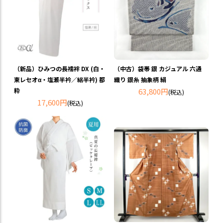
（新品）ひみつの長襦袢 DX (白・
（中古）袋帯 銀 カジュアル 六通
東レセオα・塩瀬半衿／絽半衿) 都
織り 銀糸 抽象柄 絹
粋
63,800円
(税込)
17,600円
(税込)