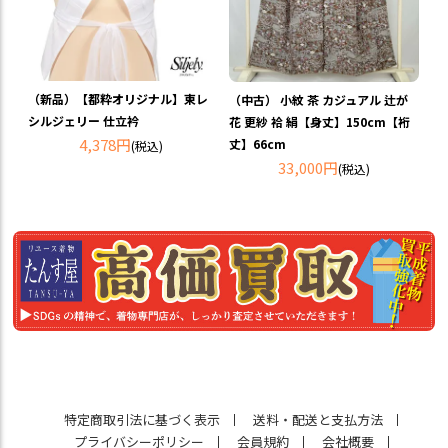
（新品）【都粋オリジナル】東レ
（中古） 小紋 茶 カジュアル 辻が
シルジェリー 仕立衿
花 更紗 袷 絹【身丈】150cm【裄
4,378円
丈】66cm
(税込)
33,000円
(税込)
特定商取引法に基づく表示
送料・配送と支払方法
プライバシーポリシー
会員規約
会社概要