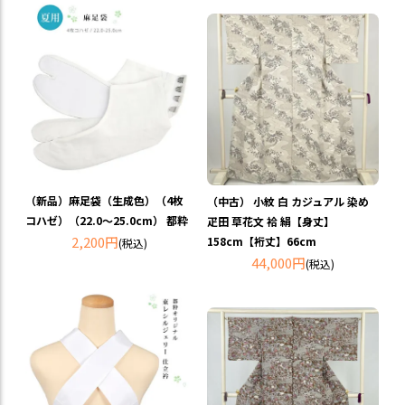
（新品）麻足袋（生成色）（4枚
（中古） 小紋 白 カジュアル 染め
コハゼ）（22.0～25.0cm） 都粋
疋田 草花文 袷 絹【身丈】
2,200円
158cm【裄丈】66cm
(税込)
44,000円
(税込)