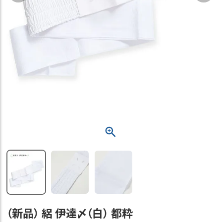
（新品） 絽 伊達〆（白） 都粋