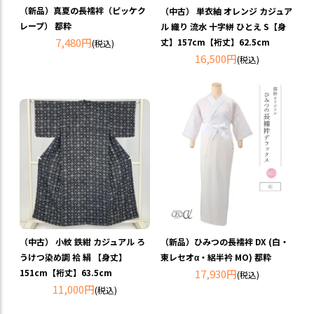
（新品）真夏の長襦袢（ピッケク
（中古） 単衣紬 オレンジ カジュア
レープ） 都粋
ル 織り 流水 十字絣 ひとえ S【身
7,480円
丈】157cm【裄丈】62.5cm
(税込)
16,500円
(税込)
（中古） 小紋 鉄紺 カジュアル ろ
（新品）ひみつの長襦袢 DX (白・
うけつ染め調 袷 絹 【身丈】
東レセオα・絽半衿 MO) 都粋
151cm【裄丈】63.5cm
17,930円
(税込)
11,000円
(税込)