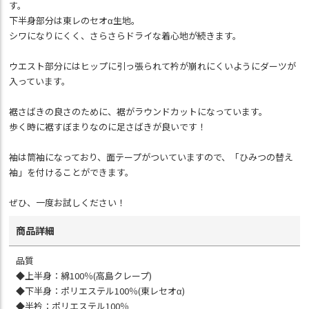
す。
下半身部分は東レのセオα生地。
シワになりにくく、さらさらドライな着心地が続きます。
ウエスト部分にはヒップに引っ張られて衿が崩れにくいようにダーツが
入っています。
裾さばきの良さのために、裾がラウンドカットになっています。
歩く時に裾すぼまりなのに足さばきが良いです！
袖は筒袖になっており、面テープがついていますので、「ひみつの替え
袖」を付けることができます。
ぜひ、一度お試しください！
商品詳細
品質
◆上半身：綿100％(高島クレープ)
◆下半身：ポリエステル100％(東レセオα)
◆半衿：ポリエステル100％