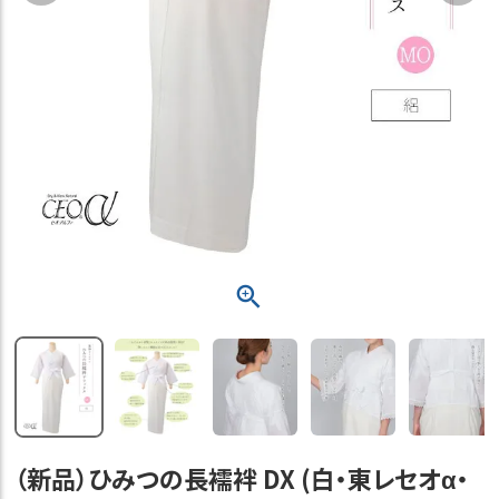
（新品）ひみつの長襦袢 DX (白・東レセオα・