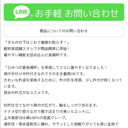
商品についてのお問い合わせ
「きものの下はこれで着崩れ知らず！」
都粋実店舗スタッフが商品開発に参加！
着やすい機能を詰め込んだ長襦袢です。
「ひみつの夏長襦袢」を改良してさらに着やすくなりました！
絽の手付け半衿付きなのでそのまま着用OKです。
きれいな衿姿を実現するために、衿の形を改良、少し衿巾が狭くなって
います。
狭めの衿芯がおススメです。
別衿仕立てなので身巾が広がり、胸をしっかり包みます。
ナナメ切り替えなので裾すぼまりの美シルエットに。
上半身部分は綿100％の高島クレープ。
通気性・吸水速乾性に優れ、サラッとした肌触りがとても良い生地で