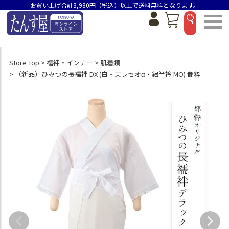
お買い上げ合計3,980円（税込）以上で送料無料となります。
Store Top
襦袢・インナー
肌着類
（新品）ひみつの長襦袢 DX (白・東レセオα・絽半衿 MO) 都粋