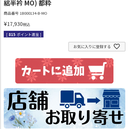
絽半衿 MO) 都粋
商品番号
1B000134-B-MO
¥
17,930
税込
[
815
ポイント進呈 ]
お気に入りに登録する