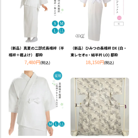
（新品）ひみつの長襦袢 DX (白・
（新品）真夏の二部式長襦袢（半
東レセオα・絽半衿 LO) 都粋
襦袢＋裾よけ） 都粋
18,150円
7,480円
(税込)
(税込)