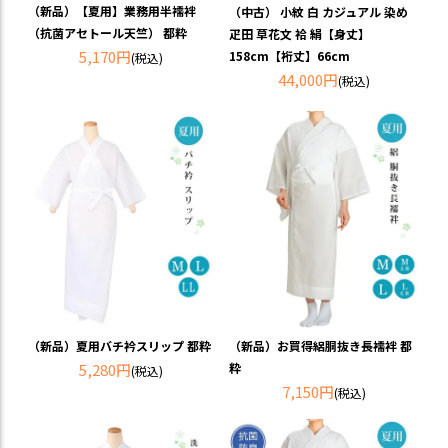
（新品）【夏用】業務用半襦袢
（中古） 小紋 白 カジュアル 染め
（抗菌アセトール天竺） 都粋
疋田 草花文 袷 絹【身丈】
5,170円
158cm【裄丈】66cm
(税込)
44,000円
(税込)
（新品）お買得絽胴抜き長襦袢 都
（新品）夏用バチ衿スリップ 都粋
粋
5,280円
(税込)
7,150円
(税込)