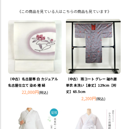
《この商品を見ている人はこちらの商品も見ています》
（中古）名古屋帯 白 カジュアル
（中古） 雨コート グレー 破れ菱
名古屋仕立て 染め 椿 絹
単衣 未洗い【身丈】129cm【裄
22,000円
丈】65.5cm
(税込)
2,200円
(税込)