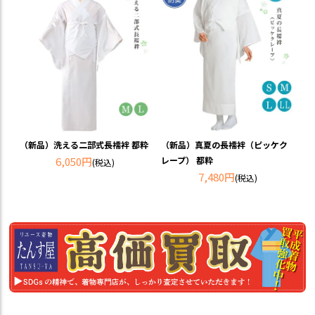
（新品）真夏の長襦袢（ピッケク
（新品）洗える二部式長襦袢 都粋
レープ） 都粋
6,050円
(税込)
7,480円
(税込)