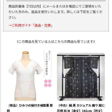
商品到着後【7日以内】にメールまたはお電話にてご連絡をいた
だいた方のみ、返品を受付いたします。詳しくは下記をご覧くだ
さい。
→ご利用ガイド「返品・交換」
《この商品を見ている人はこちらの商品も見ています》
（中古）紬 黒 カジュアル 織り 縦に
（新品）ひみつの袖付き補整着 都
花柄 袷 M【身丈】161cm【裄丈】
粋