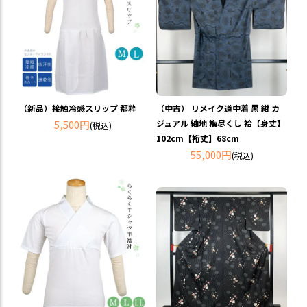
（中古） リメイク道中着 黒 紺 カ
（新品）接触冷感スリップ 都粋
ジュアル 紬地 梅尽くし 袷【身丈】
5,500円
(税込)
102cm【裄丈】68cm
55,000円
(税込)