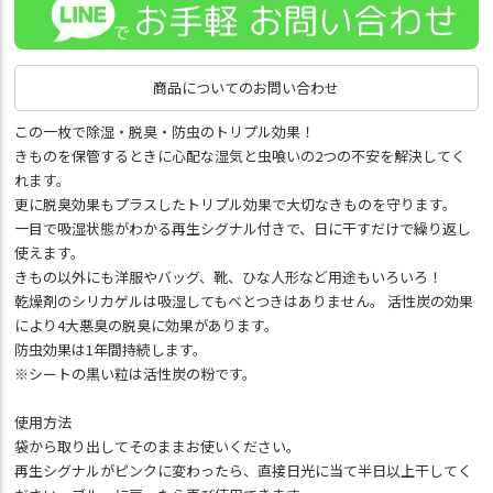
商品についてのお問い合わせ
この一枚で除湿・脱臭・防虫のトリプル効果！
きものを保管するときに心配な湿気と虫喰いの2つの不安を解決してく
れます。
更に脱臭効果もプラスしたトリプル効果で大切なきものを守ります。
一目で吸湿状態がわかる再生シグナル付きで、日に干すだけで繰り返し
使えます。
きもの以外にも洋服やバッグ、靴、ひな人形など用途もいろいろ！
乾燥剤のシリカゲルは吸湿してもべとつきはありません。 活性炭の効果
により4大悪臭の脱臭に効果があります。
防虫効果は1年間持続します。
※シートの黒い粒は活性炭の粉です。
使用方法
袋から取り出してそのままお使いください。
再生シグナルがピンクに変わったら、直接日光に当て半日以上干してく