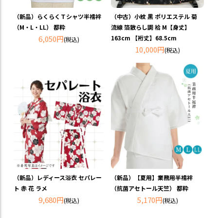
（中古）小紋 黒 ポリエステル 菊
（新品）らくらくＴシャツ半襦袢
流線 箔散らし調 袷 M【身丈】
（M・L・LL） 都粋
163cm 【裄丈】68.5cm
6,050円
(税込)
10,000円
(税込)
（新品）レディース浴衣 セパレー
（新品）【夏用】業務用半襦袢
ト 赤 花 ラメ
（抗菌アセトール天竺） 都粋
9,680円
5,170円
(税込)
(税込)