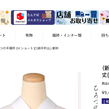
ート
男物
襦袢・インナー類
持ち
の半襦袢 DX ショート丈(絽半衿)(L) 都粋
（
丈
商品
¥
9,
[
4