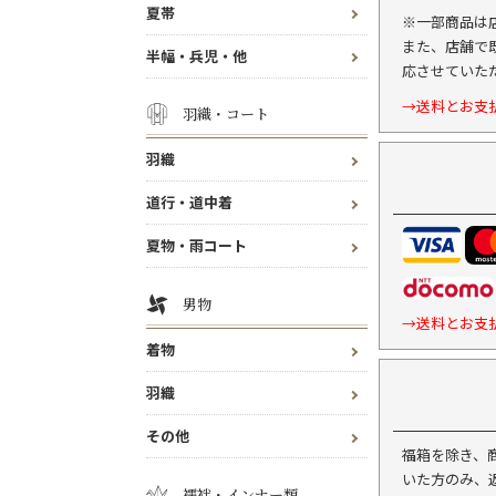
夏帯
※一部商品は
また、店舗で
半幅・兵児・他
応させていた
→送料とお支
羽織・コート
羽織
道行・道中着
夏物・雨コート
男物
→送料とお支
着物
羽織
その他
福箱を除き、
いた方のみ、
襦袢・インナー類