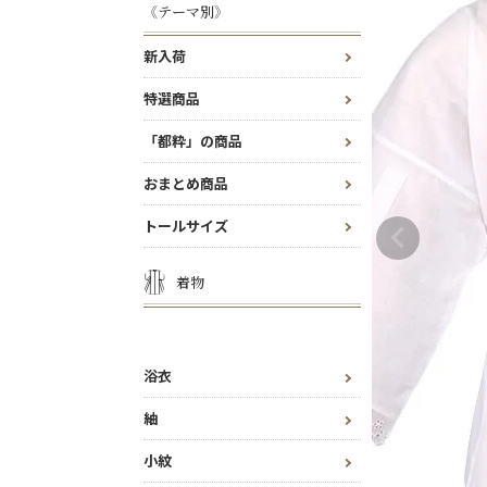
《テーマ別》
新入荷
特選商品
「都粋」の商品
おまとめ商品
トールサイズ
着物
浴衣
紬
小紋