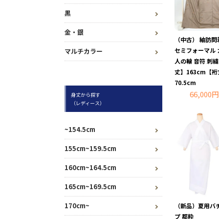
黒
金・銀
（中古） 紬訪問
セミフォーマル 
マルチカラー
人の輪 音符 刺繍
丈】163cm【
70.5cm
66,000円
身丈から探す
（レディース）
~154.5cm
155cm~159.5cm
160cm~164.5cm
165cm~169.5cm
170cm~
（新品）夏用バ
プ 都粋