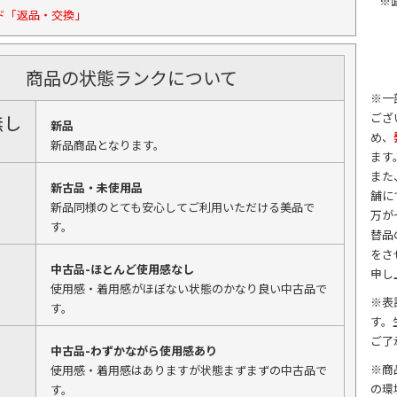
※
ド「返品・交換」
商品の状態ランクについて
※一
ござ
無し
新品
め、
新品商品となります。
ます
また
新古品・未使用品
舗に
新品同様のとても安心してご利用いただける美品で
万が
す。
替品
をさ
中古品-ほとんど使用感なし
申し
使用感・着用感がほぼない状態のかなり良い中古品で
※表
す。
す。
ご了
中古品-わずかながら使用感あり
※商
使用感・着用感はありますが状態まずまずの中古品で
の環
す。