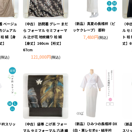
（新品）真夏の長襦袢（ピ
着 ベージュ
（中古） 訪問着 グレー まだ
（中古
ッケクレープ） 都粋
カジュアル
ら フォーマル セミフォーマ
ル セ
7,480円
 袷 絹【身
ル 辻が花 地紋織り 袷 絹
ト 袷
(税込)
裄丈】
【身丈】160cm【裄丈】
丈】6
67cm
121,000円
(税込)
(税込)
（新品）ひみつの長襦袢 DX
（中古）袋帯 こげ茶 フォー
（新
チ衿スリッ
(白・東レセオα・絽半衿
マル セミフォーマル 六通 織
スリ