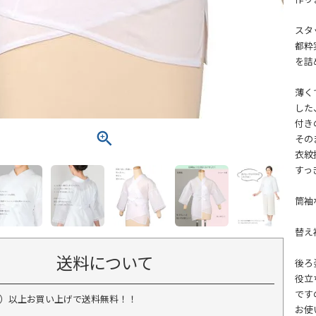
スタ
都粋
を詰
薄く
した
付き
その
衣紋
すっ
筒袖
替え
送料について
後ろ
役立
です
税込）以上お買い上げで送料無料！！
お使