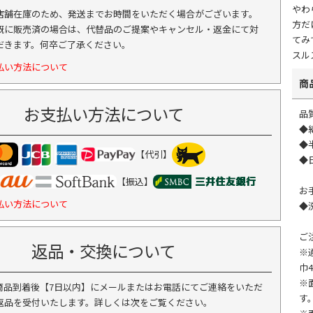
やわ
店舗在庫のため、発送までお時間をいただく場合がございます。
方だ
既に販売済の場合は、代替品のご提案やキャンセル・返金にて対
てみ
だきます。何卒ご了承ください。
スル
払い方法について
商
お支払い方法について
品
◆
◆
【代引】
◆
【振込】
お
払い方法について
◆
ご
返品・交換について
※
巾
※
商品到着後【7日以内】にメールまたはお電話にてご連絡をいただ
す
返品を受付いたします。詳しくは次をご覧ください。