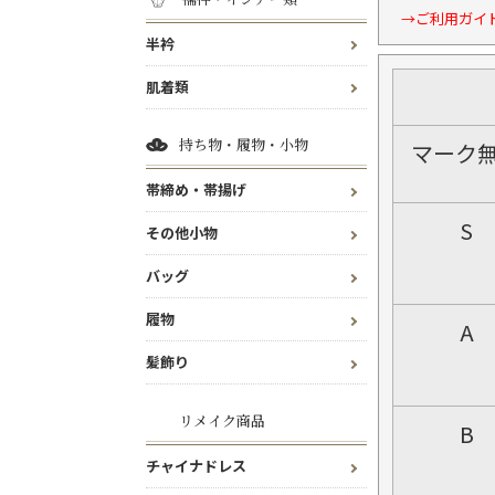
→ご利用ガイ
半衿
肌着類
持ち物・履物・小物
マーク
帯締め・帯揚げ
S
その他小物
バッグ
履物
A
髪飾り
リメイク商品
B
チャイナドレス