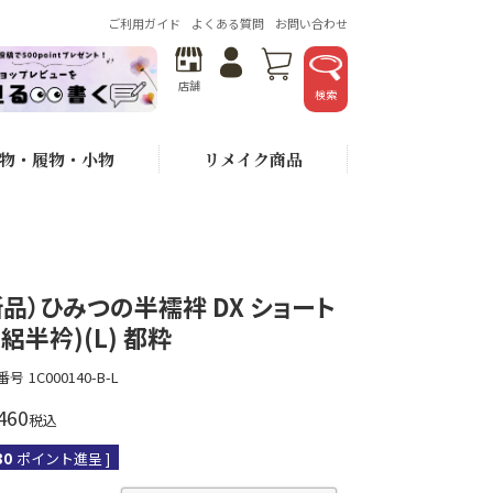
ご利用ガイド
よくある質問
お問い合わせ
店舗
検索
物・履物・小物
リメイク商品
新品）ひみつの半襦袢 DX ショート
(絽半衿)(L) 都粋
番号
1C000140-B-L
460
税込
30
ポイント進呈 ]