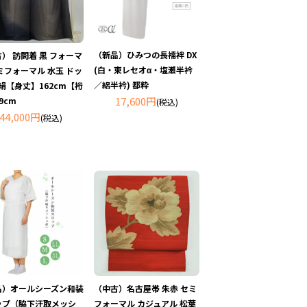
（新品）ひみつの長襦袢 DX
） 訪問着 黒 フォーマ
(白・東レセオα・塩瀬半衿
ミフォーマル 水玉 ドッ
／絽半衿) 都粋
 絹【身丈】162cm【裄
17,600円
9cm
(税込)
44,000円
(税込)
品）オールシーズン和装
（中古）名古屋帯 朱赤 セミ
ップ（脇下汗取メッシ
フォーマル カジュアル 松葉