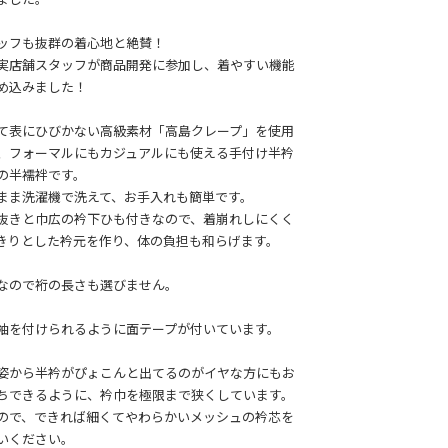
ッフも抜群の着心地と絶賛！
実店舗スタッフが商品開発に参加し、着やすい機能
め込みました！
て表にひびかない高級素材「高島クレープ」を使用
、フォーマルにもカジュアルにも使える手付け半衿
の半襦袢です。
まま洗濯機で洗えて、お手入れも簡単です。
抜きと巾広の衿下ひも付きなので、着崩れしにくく
きりとした衿元を作り、体の負担も和らげます。
なので裄の長さも選びません。
袖を付けられるように面テープが付いています。
姿から半衿がぴょこんと出てるのがイヤな方にもお
ちできるように、衿巾を極限まで狭くしています。
ので、できれば細くてやわらかいメッシュの衿芯を
いください。