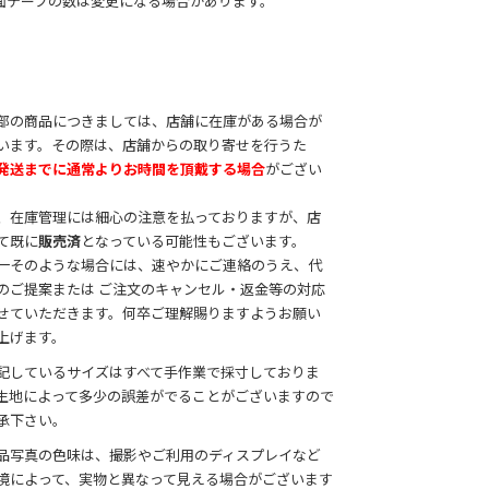
面テープの数は変更になる場合があります。
部の商品につきましては、店舗に在庫がある場合が
います。その際は、店舗からの取り寄せを行うた
発送までに通常よりお時間を頂戴する場合
がござい
。
、在庫管理には細心の注意を払っておりますが、店
て既に
販売済
となっている可能性もございます。
一そのような場合には、速やかにご連絡のうえ、代
のご提案または ご注文のキャンセル・返金等の対応
せていただきます。何卒ご理解賜りますようお願い
上げます。
記しているサイズはすべて手作業で採寸しておりま
生地によって多少の誤差がでることがございますので
承下さい。
品写真の色味は、撮影やご利用のディスプレイなど
境によって、実物と異なって見える場合がございます