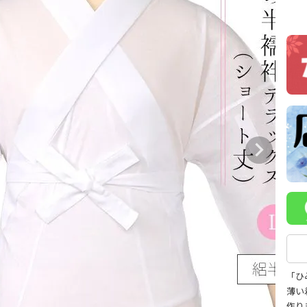
「ひ
薄い
作り