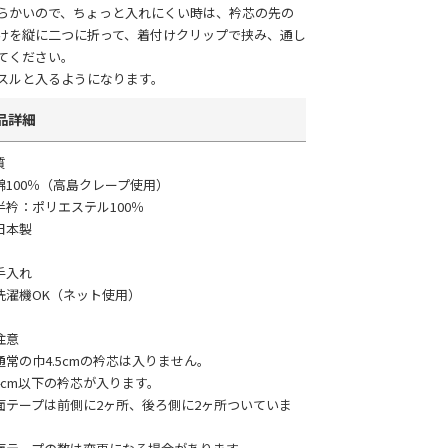
らかいので、ちょっと入れにくい時は、衿芯の先の
けを縦に二つに折って、着付けクリップで挟み、通し
てください。
スルと入るようになります。
品詳細
質
綿100％（高島クレープ使用）
半衿：ポリエステル100％
日本製
手入れ
洗濯機OK（ネット使用）
注意
通常の巾4.5cmの衿芯は入りません。
4cm以下の衿芯が入ります。
面テープは前側に2ヶ所、後ろ側に2ヶ所ついていま
。