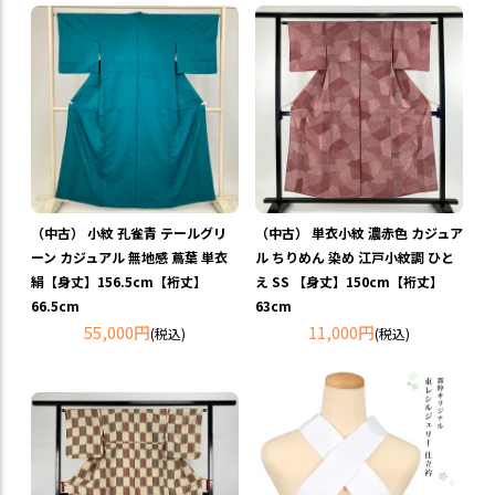
（中古） 小紋 孔雀青 テールグリ
（中古） 単衣小紋 濃赤色 カジュア
ーン カジュアル 無地感 蔦葉 単衣
ル ちりめん 染め 江戸小紋調 ひと
絹【身丈】156.5cm【裄丈】
え SS 【身丈】150cm【裄丈】
66.5cm
63cm
55,000円
11,000円
(税込)
(税込)