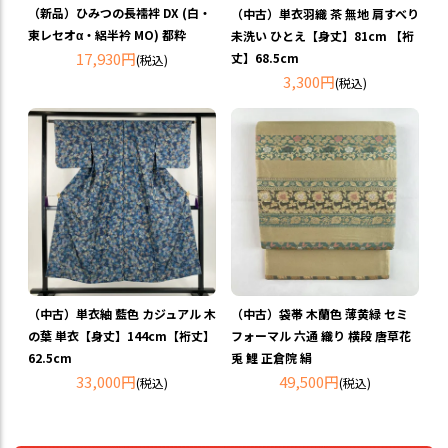
（新品）ひみつの長襦袢 DX (白・
（中古）単衣羽織 茶 無地 肩すべり
東レセオα・絽半衿 MO) 都粋
未洗い ひとえ【身丈】81cm 【裄
17,930円
丈】68.5cm
(税込)
3,300円
(税込)
（中古）単衣紬 藍色 カジュアル 木
（中古）袋帯 木蘭色 薄黄緑 セミ
の葉 単衣【身丈】144cm【裄丈】
フォーマル 六通 織り 横段 唐草花
62.5cm
兎 鯉 正倉院 絹
33,000円
49,500円
(税込)
(税込)