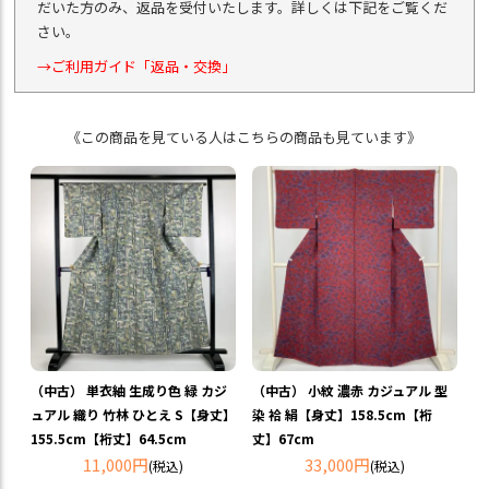
だいた方のみ、返品を受付いたします。詳しくは下記をご覧くだ
さい。
→ご利用ガイド「返品・交換」
《この商品を見ている人はこちらの商品も見ています》
（中古） 単衣紬 生成り色 緑 カジ
（中古） 小紋 濃赤 カジュアル 型
ュアル 織り 竹林 ひとえ S【身丈】
染 袷 絹【身丈】158.5cm【裄
155.5cm【裄丈】64.5cm
丈】67cm
11,000円
33,000円
(税込)
(税込)