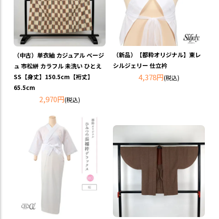
（新品）【都粋オリジナル】東レ
（中古）単衣紬 カジュアル ベージ
シルジェリー 仕立衿
ュ 市松絣 カラフル 未洗い ひとえ
4,378円
SS【身丈】150.5cm【裄丈】
(税込)
65.5cm
2,970円
(税込)