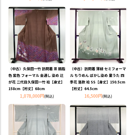
（中古）久保田一竹 訪問着 茶 臙脂
（中古）訪問着 薄緑 セミフォーマ
色 紫色 フォーマル 金通し 染め 辻
ル ちりめん ぼかし染め 童うた 四
が花 二代目久保田一竹 袷【身丈】
季花 落款 袷 SS【身丈】150.5cm
158cm【裄丈】68cm
【裄丈】64.5cm
1,078,000円
16,500円
(税込)
(税込)