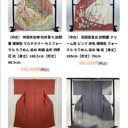
（中古） 特撰京友禅 松井青々 訪問
（中古） 羽田登喜氏 訪問着 クリ
着 珊瑚色 マルチカラー セミフォー
ーム色 ピンク 卵色 珊瑚色 フォー
マル ちりめん 染め 刺繍 金彩 四季
マル ちりめん 染め 梅 袷【身丈】
花 袷【身丈】160.5cm【裄丈】
169cm【裄丈】70cm
68.5cm
990,000円
(税込)
638,000円
(税込)