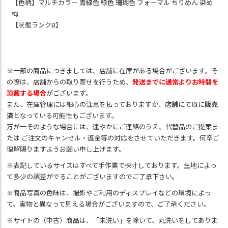
【色柄】マルチカラー 青緑色 緑色 珊瑚色 フォーマル ちりめん 染め
梅
【状態ランクB】
※一部の商品につきましては、店舗に在庫がある場合がございます。そ
の際は、店舗からの取り寄せを行うため、
発送までに通常よりお時間を
頂戴する場合
がございます。
また、在庫管理には細心の注意を払っておりますが、店舗にて既に
販売
済
となっている可能性もございます。
万が一そのような場合には、速やかにご連絡のうえ、代替品のご提案ま
たは ご注文のキャンセル・返金等の対応をさせていただきます。何卒ご
理解賜りますようお願い申し上げます。
※表記しているサイズはすべて手作業で採寸しております。生地によっ
て多少の誤差がでることがございますのでご了承下さい。
※商品写真の色味は、撮影やご利用のディスプレイなどの環境によっ
て、実物と異なって見える場合がございますので、ご了承ください。
※サイトの（中古）商品は、「未洗い」を除いて、丸洗いをしてありま