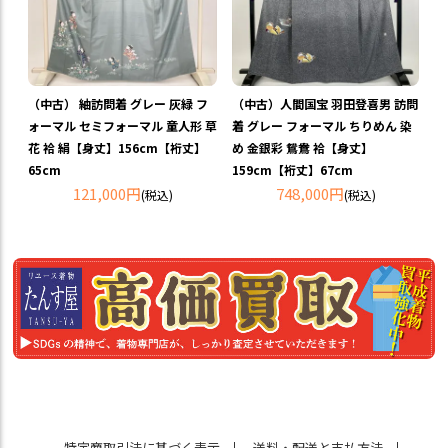
（中古） 紬訪問着 グレー 灰緑 フ
（中古）人間国宝 羽田登喜男 訪問
ォーマル セミフォーマル 童人形 草
着 グレー フォーマル ちりめん 染
花 袷 絹【身丈】156cm【裄丈】
め 金銀彩 鴛鴦 袷【身丈】
65cm
159cm【裄丈】67cm
121,000円
748,000円
(税込)
(税込)
特定商取引法に基づく表示
送料・配送と支払方法