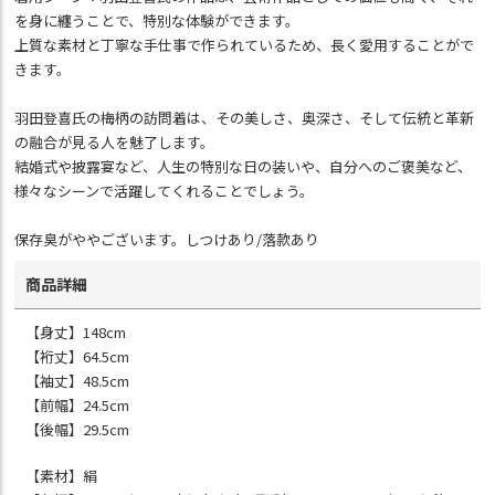
を身に纏うことで、特別な体験ができます。
上質な素材と丁寧な手仕事で作られているため、長く愛用することがで
きます。
羽田登喜氏の梅柄の訪問着は、その美しさ、奥深さ、そして伝統と革新
の融合が見る人を魅了します。
結婚式や披露宴など、人生の特別な日の装いや、自分へのご褒美など、
様々なシーンで活躍してくれることでしょう。
保存臭がややございます。しつけあり/落款あり
商品詳細
【身丈】148cm
【裄丈】64.5cm
【袖丈】48.5cm
【前幅】24.5cm
【後幅】29.5cm
【素材】絹