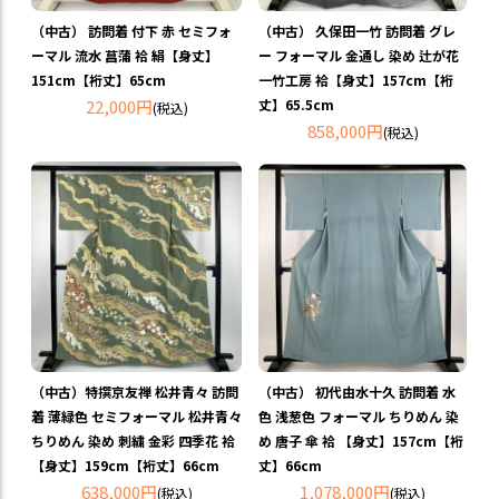
（中古） 訪問着 付下 赤 セミフォ
（中古） 久保田一竹 訪問着 グレ
ーマル 流水 菖蒲 袷 絹【身丈】
ー フォーマル 金通し 染め 辻が花
151cm【裄丈】65cm
一竹工房 袷【身丈】157cm【裄
22,000円
丈】65.5cm
(税込)
858,000円
(税込)
（中古）特撰京友禅 松井青々 訪問
（中古） 初代由水十久 訪問着 水
着 薄緑色 セミフォーマル 松井青々
色 浅葱色 フォーマル ちりめん 染
ちりめん 染め 刺繍 金彩 四季花 袷
め 唐子 傘 袷 【身丈】157cm【裄
【身丈】159cm【裄丈】66cm
丈】66cm
638,000円
1,078,000円
(税込)
(税込)