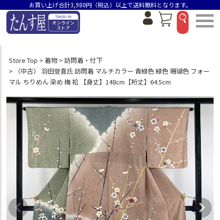
お買い上げ合計3,980円（税込）以上で送料無料となります。
Store Top
着物
訪問着・付下
（中古） 羽田登喜氏 訪問着 マルチカラー 青緑色 緑色 珊瑚色 フォー
マル ちりめん 染め 梅 袷 【身丈】148cm【裄丈】64.5cm