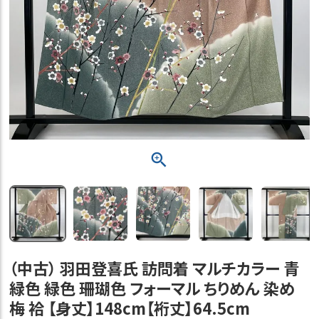
（中古） 羽田登喜氏 訪問着 マルチカラー 青
緑色 緑色 珊瑚色 フォーマル ちりめん 染め
梅 袷 【身丈】148cm【裄丈】64.5cm