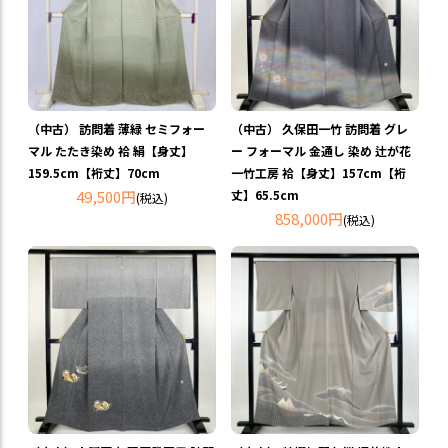
（中古） 訪問着 薄緑 セミフォー
（中古） 久保田一竹 訪問着 グレ
マル たたき染め 袷 絹【身丈】
ー フォーマル 金通し 染め 辻が花
159.5cm【裄丈】70cm
一竹工房 袷【身丈】157cm【裄
49,500円
丈】65.5cm
(税込)
858,000円
(税込)