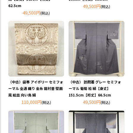
62.5cm
49,500円
(税込)
49,500円
(税込)
（中古）袋帯 アイボリー セミフォ
（中古） 訪問着 グレー セミフォ
ーマル 全通 織り 金糸 龍村晋 壁画
ーマル 葡萄 袷 絹【身丈】
風 絵皿 向い鳥 絹
151.5cm【裄丈】66.5cm
110,000円
49,500円
(税込)
(税込)