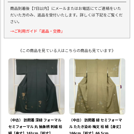
商品到着後【7日以内】にメールまたはお電話にてご連絡をいた
だいた方のみ、返品を受付いたします。詳しくは下記をご覧くだ
さい。
→ご利用ガイド「返品・交換」
《この商品を見ている人はこちらの商品も見ています》
（中古） 訪問着 深緑 フォーマル
（中古） 訪問着 緑 セミフォーマ
セミフォーマル 丸 抽象柄 刺繍 袷
ル たたき染め 梅文 袷 絹【身丈】
絹【身丈】163cm【裄丈】
166cm【裄丈】66.5cm