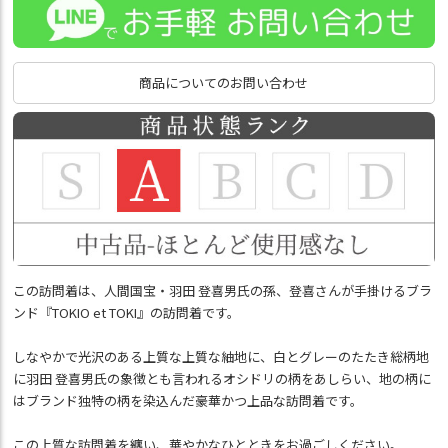
商品についてのお問い合わせ
この訪問着は、人間国宝・羽田 登喜男氏の孫、登喜さんが手掛けるブラ
ンド『TOKIO et TOKI』の訪問着です。
しなやかで光沢のある上質な上質な紬地に、白とグレーのたたき総柄地
に羽田 登喜男氏の象徴とも言われるオシドリの柄をあしらい、地の柄に
はブランド独特の柄を染込んだ豪華かつ上品な訪問着です。
この上質な訪問着を纏い、華やかなひとときをお過ごしください。