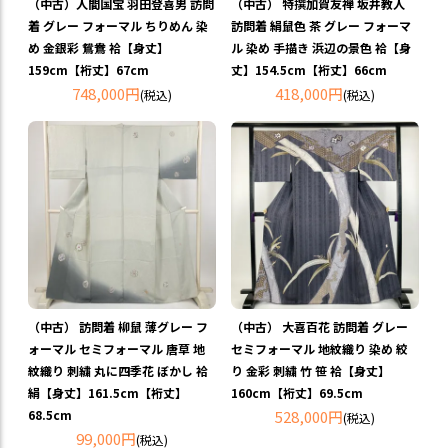
（中古）人間国宝 羽田登喜男 訪問
（中古） 特撰加賀友禅 坂井教人
着 グレー フォーマル ちりめん 染
訪問着 絹鼠色 茶 グレー フォーマ
め 金銀彩 鴛鴦 袷【身丈】
ル 染め 手描き 浜辺の景色 袷【身
159cm【裄丈】67cm
丈】154.5cm【裄丈】66cm
748,000円
418,000円
(税込)
(税込)
（中古） 訪問着 柳鼠 薄グレー フ
（中古） 大喜百花 訪問着 グレー
ォーマル セミフォーマル 唐草 地
セミフォーマル 地紋織り 染め 絞
紋織り 刺繍 丸に四季花 ぼかし 袷
り 金彩 刺繍 竹 笹 袷【身丈】
絹【身丈】161.5cm【裄丈】
160cm【裄丈】69.5cm
68.5cm
528,000円
(税込)
99,000円
(税込)