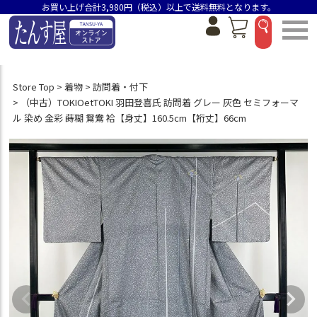
お買い上げ合計3,980円（税込）以上で送料無料となります。
Store Top
着物
訪問着・付下
（中古）TOKIOetTOKI 羽田登喜氏 訪問着 グレー 灰色 セミフォーマ
ル 染め 金彩 蒔糊 鴛鴦 袷【身丈】160.5cm【裄丈】66cm