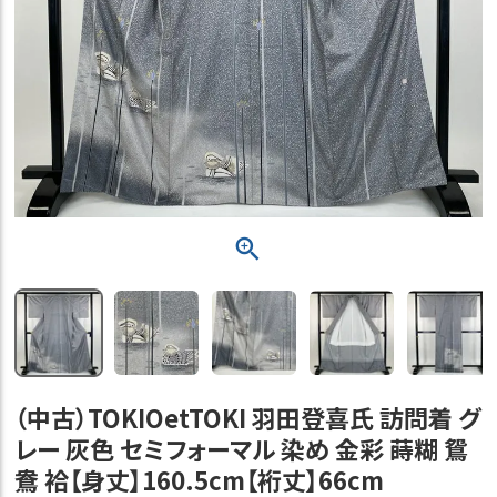
（中古）TOKIOetTOKI 羽田登喜氏 訪問着 グ
レー 灰色 セミフォーマル 染め 金彩 蒔糊 鴛
鴦 袷【身丈】160.5cm【裄丈】66cm