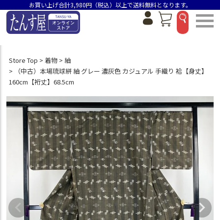
お買い上げ合計3,980円（税込）以上で送料無料となります。
Store Top
着物
紬
（中古）本場琉球絣 紬 グレー 濃灰色 カジュアル 手織り 袷【身丈】
160cm【裄丈】68.5cm