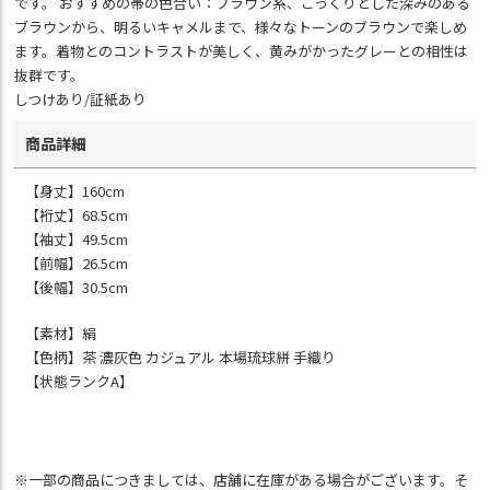
です。 おすすめの帯の色合い：ブラウン系、こっくりとした深みのある
ブラウンから、明るいキャメルまで、様々なトーンのブラウンで楽しめ
ます。着物とのコントラストが美しく、黄みがかったグレーとの相性は
抜群です。
しつけあり/証紙あり
商品詳細
【身丈】160cm
【裄丈】68.5cm
【袖丈】49.5cm
【前幅】26.5cm
【後幅】30.5cm
【素材】絹
【色柄】茶 濃灰色 カジュアル 本場琉球絣 手織り
【状態ランクA】
※一部の商品につきましては、店舗に在庫がある場合がございます。そ