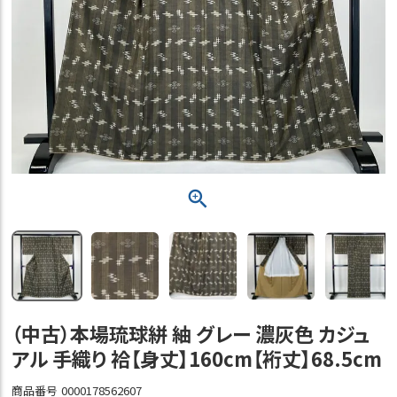
（中古）本場琉球絣 紬 グレー 濃灰色 カジュ
アル 手織り 袷【身丈】160cm【裄丈】68.5cm
商品番号
0000178562607