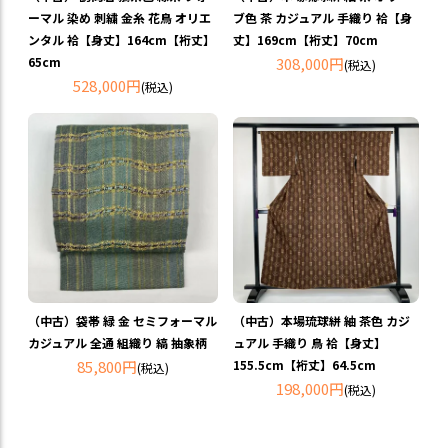
ーマル 染め 刺繍 金糸 花鳥 オリエ
ブ色 茶 カジュアル 手織り 袷【身
ンタル 袷【身丈】164cm【裄丈】
丈】169cm【裄丈】70cm
65cm
308,000円
(税込)
528,000円
(税込)
（中古）袋帯 緑 金 セミフォーマル
（中古）本場琉球絣 紬 茶色 カジ
カジュアル 全通 組織り 縞 抽象柄
ュアル 手織り 鳥 袷【身丈】
85,800円
155.5cm【裄丈】64.5cm
(税込)
198,000円
(税込)