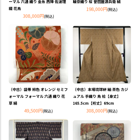
ーマル 六通 織り 金糸 西陣 佐波理
輪奈織り 桜 誉田屋源兵衛 絹
綴 花鳥
198,000円
(税込)
308,000円
(税込)
（中古）袋帯 柿色 オレンジ セミフ
（中古）本場琉球絣 紬 茶色 カジ
ォーマル フォーマル 六通 織り 花
ュアル 手織り 鳥 袷【身丈】
草 絹
165.5cm【裄丈】69cm
49,500円
308,000円
(税込)
(税込)