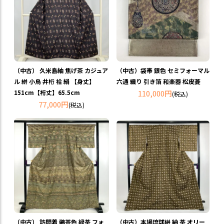
（中古） 久米島紬 焦げ茶 カジュア
（中古）袋帯 銀色 セミフォーマル
ル 絣 小鳥 井桁 袷 絹 【身丈】
六通 織り 引き箔 和楽器 松皮菱
151cm【裄丈】65.5cm
110,000円
(税込)
77,000円
(税込)
（中古） 訪問着 鶸茶色 緑茶 フォ
（中古）本場琉球絣 紬 茶 オリー