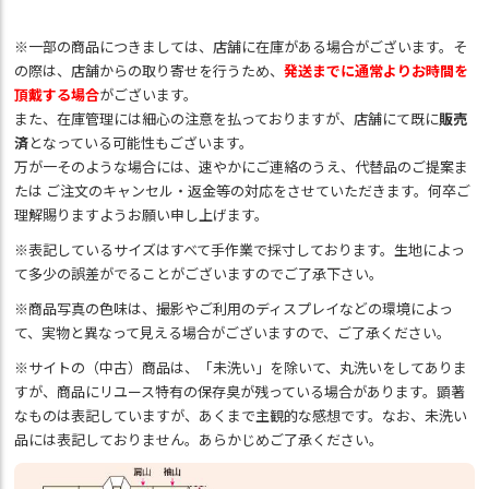
※一部の商品につきましては、店舗に在庫がある場合がございます。そ
の際は、店舗からの取り寄せを行うため、
発送までに通常よりお時間を
頂戴する場合
がございます。
また、在庫管理には細心の注意を払っておりますが、店舗にて既に
販売
済
となっている可能性もございます。
万が一そのような場合には、速やかにご連絡のうえ、代替品のご提案ま
たは ご注文のキャンセル・返金等の対応をさせていただきます。何卒ご
理解賜りますようお願い申し上げます。
※表記しているサイズはすべて手作業で採寸しております。生地によっ
て多少の誤差がでることがございますのでご了承下さい。
※商品写真の色味は、撮影やご利用のディスプレイなどの環境によっ
て、実物と異なって見える場合がございますので、ご了承ください。
※サイトの（中古）商品は、「未洗い」を除いて、丸洗いをしてありま
すが、商品にリユース特有の保存臭が残っている場合があります。顕著
なものは表記していますが、あくまで主観的な感想です。なお、未洗い
品には表記しておりません。あらかじめご了承ください。