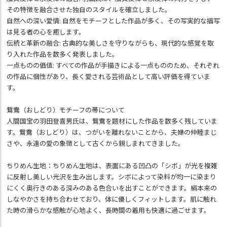
その特徴を融合させた独自のスタイルを確立しました。
自然への深い愛情: 自然をモチーフとした作品が多く、その写実的な描写
は見る者の心を癒します。
伝統と革新の融合: 古典的な美しさを守りながらも、現代的な感覚を取
り入れた作品を数多く発表しました。
一点ものの価値: すべての作品が手描きによる一点もののため、それぞれ
の作品に個性があり、長く愛される芸術品として高い評価を得ていま
す。
鴛鴦（おしどり）モチーフの帯について
人間国宝の羽田登喜男氏は、鴛鴦を題材にした作品を数多く残していま
す。鴛鴦（おしどり）は、つがいを離れないことから、夫婦の仲睦まじ
さや、永遠の愛の象徴として古くから親しまれてきました。
ちりめん生地：ちりめん生地は、表面にある凹凸の「シボ」が光を複雑
に反射し美しい光沢を生み出します。シボによって染料が均一に染まり
にくく奥行きのある深みのある色合いを出すことができます。絹本来の
しなやかさを持ち合わせており、体に優しくフィットします。肌に触れ
た時の滑らかな感触が心地よく、長時間の着用も快適に過ごせます。