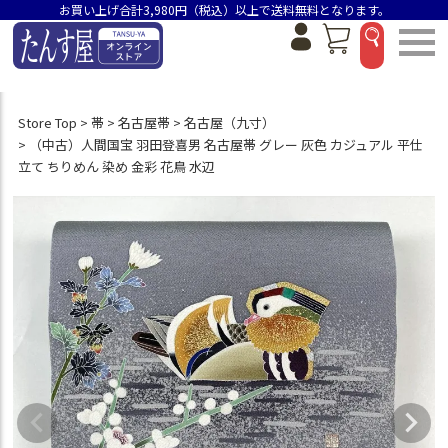
お買い上げ合計3,980円（税込）以上で送料無料となります。
Store Top
帯
名古屋帯
名古屋（九寸）
（中古）人間国宝 羽田登喜男 名古屋帯 グレー 灰色 カジュアル 平仕
立て ちりめん 染め 金彩 花鳥 水辺