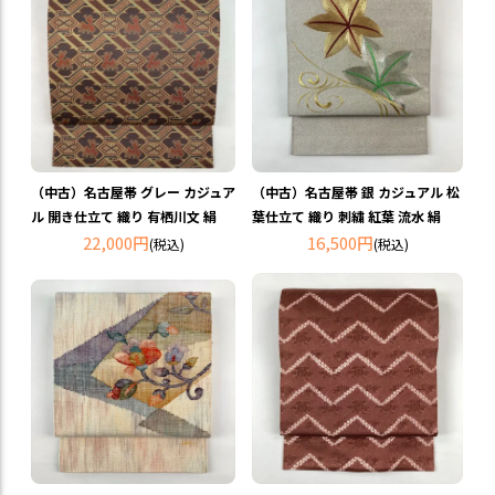
（中古）名古屋帯 グレー カジュア
（中古）名古屋帯 銀 カジュアル 松
ル 開き仕立て 織り 有栖川文 絹
葉仕立て 織り 刺繍 紅葉 流水 絹
22,000円
16,500円
(税込)
(税込)