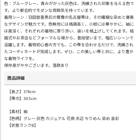
色：ブルーグレー、青みがかった灰色は、洗練された印象を与える色で
す。より都会的でモダンな雰囲気を持っています。
着用シーン：羽田登喜男氏の鴛鴦の名古屋帯は、その繊細な染めと優美
なデザインが魅力です。色無地には格調高く、小紋には華やかに、紬に
は奥深く、それぞれの着物に寄り添い、装いを格上げしてくれます。結
婚式やお茶会などフォーマルな場から、普段使いまで、幅広いシーンで
活躍します。着物初心者の方でも、この帯を合わせるだけで、洗練され
たコーディネートが完成します。ぜひ、この美しい帯と共に、より豊か
な着物ライフを。
保存臭がややございます。落款あり
商品詳細
【長さ】376cm
【帯巾】30.5cm
【素材】絹
【色柄】グレー 灰色 カジュアル 花鳥 水辺 ちりめん 染め 金彩
【状態ランクB】