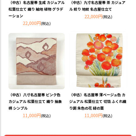
（中古）名古屋帯 生成 カジュアル
（中古）九寸名古屋帯 茶 カジュア
松葉仕立て 織り 紬地 植物 グラデ
ル 絞り 地紋 名古屋仕立て
ーション
22,000円
(税込)
22,000円
(税込)
（中古）八寸名古屋帯 ピンク色
（中古）名古屋帯 薄ベージュ色 カ
カジュアル 松葉仕立て 織り 抽象
ジュアル 松葉仕立て 切箔 ふくれ織
柄 シンプル
り調 朱色の花 緑の葉
11,000円
11,000円
(税込)
(税込)