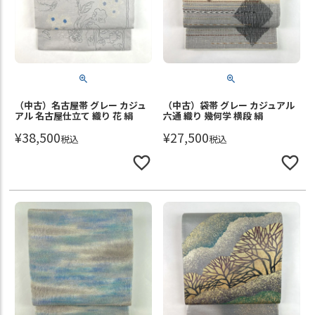
（中古）名古屋帯 グレー カジュ
（中古）袋帯 グレー カジュアル
アル 名古屋仕立て 織り 花 絹
六通 織り 幾何学 横段 絹
¥
38,500
¥
27,500
税込
税込