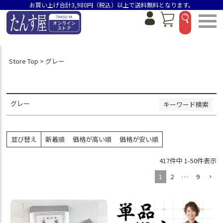
お買い上げ合計3,980円（税込）以上で送料無料となります。
並び順
新着順
価格が安い順
価格が高い順
おすすめ順
Store Top
グレー
検索
グレー
キーワード検索
並び替え
新着順
価格が高い順
価格が安い順
417
件中
1
-
50
件表示
1
2
…
9