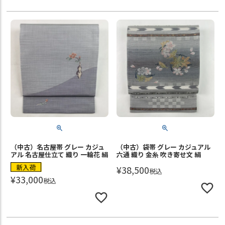
（中古）名古屋帯 グレー カジュ
（中古）袋帯 グレー カジュアル
アル 名古屋仕立て 織り 一輪花 絹
六通 織り 金糸 吹き寄せ文 絹
新入荷
¥
38,500
税込
¥
33,000
税込