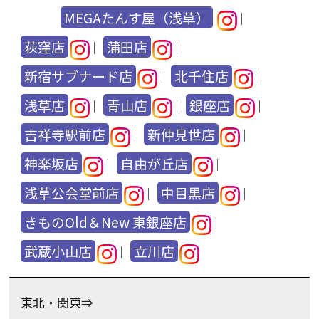
MEGAたんす屋（浅草）
｜
荻窪店
蒲田店
｜
｜
新宿サブナード店
北千住店
｜
｜
浅草店
青山店
銀座店
｜
｜
｜
吉祥寺駅前店
新仲見世店
｜
｜
神楽坂店
自由が丘店
｜
｜
浅草公会堂前店
中目黒店
｜
｜
きものOld＆New 東銀座店
｜
武蔵小山店
立川店
｜
東北・関東⇒