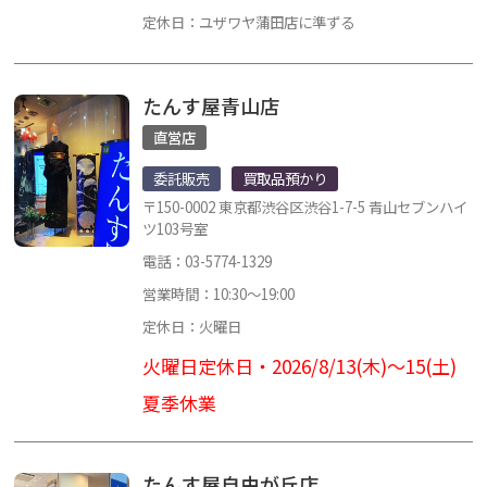
定休日：ユザワヤ蒲田店に準ずる
たんす屋青山店
直営店
委託販売
買取品預かり
〒150-0002 東京都渋谷区渋谷1-7-5 青山セブンハイ
ツ103号室
電話：03-5774-1329
営業時間：10:30～19:00
定休日：火曜日
火曜日定休日・2026/8/13(木)～15(土)
夏季休業
たんす屋自由が丘店