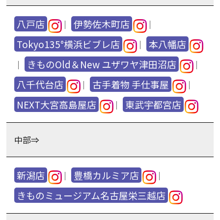
八戸店
伊勢佐木町店
｜
｜
Tokyo135°横浜ビブレ店
本八幡店
｜
きものOld＆New ユザワヤ津田沼店
｜
｜
八千代台店
古手着物 手仕事屋
｜
｜
NEXT大宮高島屋店
東武宇都宮店
｜
中部⇒
新潟店
豊橋カルミア店
｜
｜
きものミュージアム名古屋栄三越店