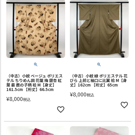
（中古）小紋 ベージュ ポリエス
（中古）小紋 緑 ポリエステル 花
テル ちりめん調 花籠 梅 銀杏 紅
びら 上前と袖口に比翼 袷 M【身
葉 霰 鹿の子柄 袷 M【身丈】
丈】162cm 【裄丈】65cm
161.5cm 【裄丈】66.5cm
¥
8,000
税込
¥
8,000
税込