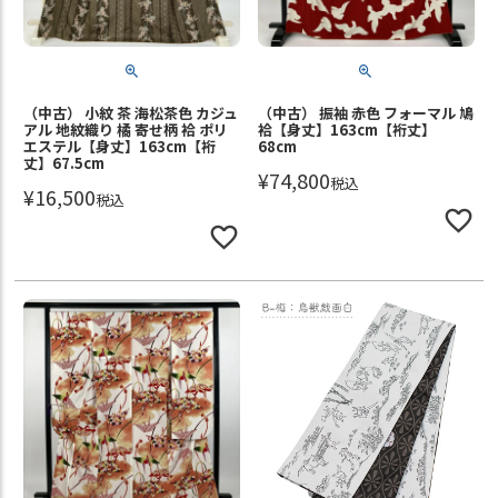
（中古） 小紋 茶 海松茶色 カジュ
（中古） 振袖 赤色 フォーマル 鳩
アル 地紋織り 橘 寄せ柄 袷 ポリ
袷【身丈】163cm【裄丈】
エステル【身丈】163cm【裄
68cm
丈】67.5cm
¥
74,800
税込
¥
16,500
税込