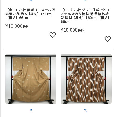
（中古）小紋 青 ポリエステル 万
（中古）小紋 グレー 生成 ポリエ
寿菊 小花 袷 S【身丈】158cm
ステル 変わり縞 桜 菊 雪輪 紗綾
【裄丈】66cm
型 袷 M【身丈】160cm 【裄丈】
66cm
¥
10,000
税込
¥
10,000
税込