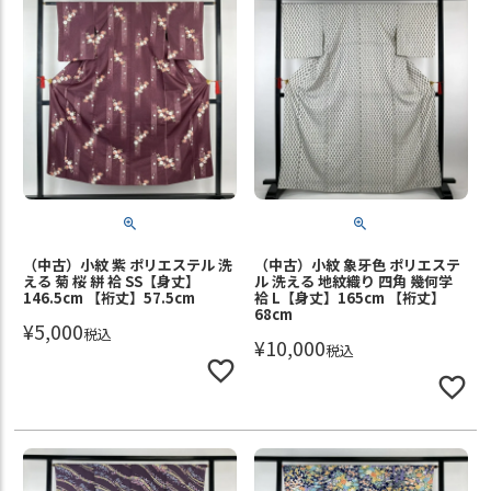
（中古）小紋 紫 ポリエステル 洗
（中古）小紋 象牙色 ポリエステ
える 菊 桜 絣 袷 SS【身丈】
ル 洗える 地紋織り 四角 幾何学
146.5cm 【裄丈】57.5cm
袷 L【身丈】165cm 【裄丈】
68cm
¥
5,000
税込
¥
10,000
税込