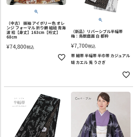
（中古） 振袖 アイボリー色 オレ
ンジ フォーマル 折り鶴 組紐 青海
（新品）リバーシブル半幅帯
波 袷【身丈】163cm【裄丈】
梅：鳥獣戯画 白 都粋
68cm
¥
7,700
¥
74,800
税込
税込
帯 細帯 半幅帯 半巾帯 カジュアル
蛙 カエル 兎 うさぎ