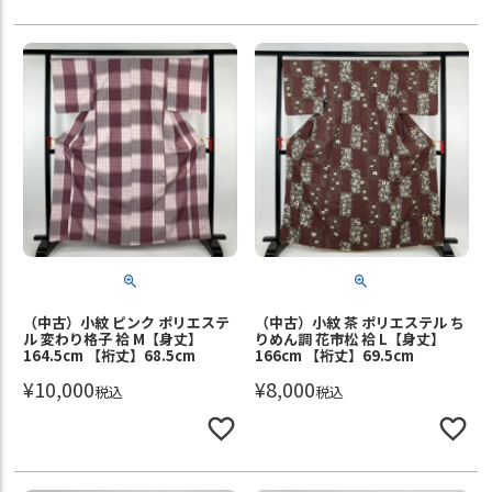
（中古）小紋 ピンク ポリエステ
（中古）小紋 茶 ポリエステル ち
ル 変わり格子 袷 M【身丈】
りめん調 花市松 袷 L【身丈】
164.5cm 【裄丈】68.5cm
166cm 【裄丈】69.5cm
¥
10,000
¥
8,000
税込
税込