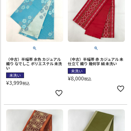
（中古）半幅帯 水色 カジュアル
（中古）半幅帯 赤 カジュアル 未
織り なでしこ ポリエステル 未洗
仕立て 織り 幾何学 絹 未洗い
い
未洗い
未洗い
¥
8,000
税込
¥
3,999
税込