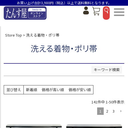
お買い上げ合計3,980円（税込）以上で送料無料となります。
並び順
新着順
価格が安い順
Store Top
洗える着物・ポリ帯
価格が高い順
おすすめ順
洗える着物・ポリ帯
検索
キーワード検索
並び替え
新着順
価格が高い順
価格が安い順
141
件中
1
-
50
件表示
1
2
3