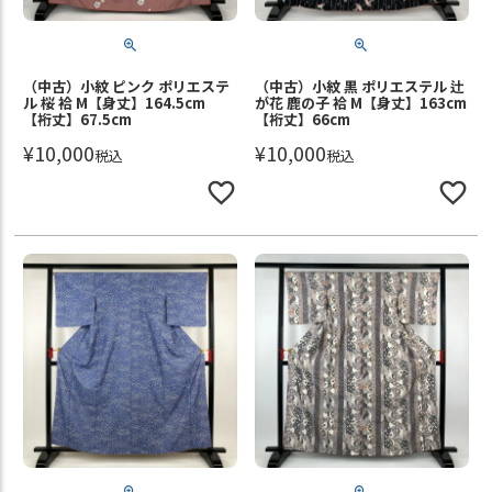
（中古）小紋 ピンク ポリエステ
（中古）小紋 黒 ポリエステル 辻
ル 桜 袷 M【身丈】164.5cm
が花 鹿の子 袷 M【身丈】163cm
【裄丈】67.5cm
【裄丈】66cm
¥
10,000
¥
10,000
税込
税込