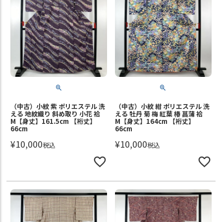
（中古）小紋 紫 ポリエステル 洗
（中古）小紋 紺 ポリエステル 洗
える 地紋織り 斜め取り 小花 袷
える 牡丹 菊 梅 紅葉 椿 菖蒲 袷
M【身丈】161.5cm 【裄丈】
M【身丈】164cm 【裄丈】
66cm
66cm
¥
10,000
¥
10,000
税込
税込