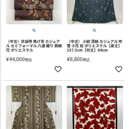
（中古）京袋帯 焦げ茶 カジュア
（中古） 小紋 深緑 カジュアル 吹
ル セミフォーマル 六通 織り 鉄線
雪 小花 袷 ポリエステル【身丈】
花 ポリエステル
157.5cm【裄丈】64cm
¥
44,000
¥
8,800
税込
税込