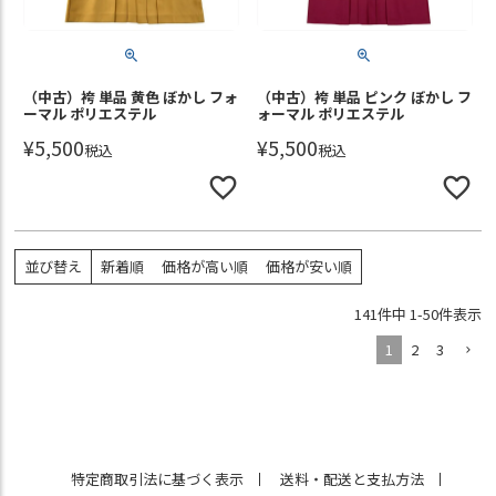
（中古）袴 単品 黄色 ぼかし フォ
（中古）袴 単品 ピンク ぼかし フ
ーマル ポリエステル
ォーマル ポリエステル
¥
5,500
¥
5,500
税込
税込
並び替え
新着順
価格が高い順
価格が安い順
141
件中
1
-
50
件表示
1
2
3
特定商取引法に基づく表示
送料・配送と支払方法