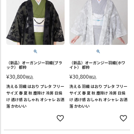
（新品）オーガンジー羽織(ブラ
（新品）オーガンジー羽織(ホワ
ック） 都粋
イト） 都粋
¥
30,800
¥
30,800
税込
税込
洗える 羽織 はおり プレタ フリー
洗える 羽織 はおり プレタ フリー
サイズ 春 夏 秋 塵除け 冷房 日焼
サイズ 春 夏 秋 塵除け 冷房 日焼
け 透け感 おしゃれ オシャレ お洒
け 透け感 おしゃれ オシャレ お洒
落 かわいい
落 かわいい