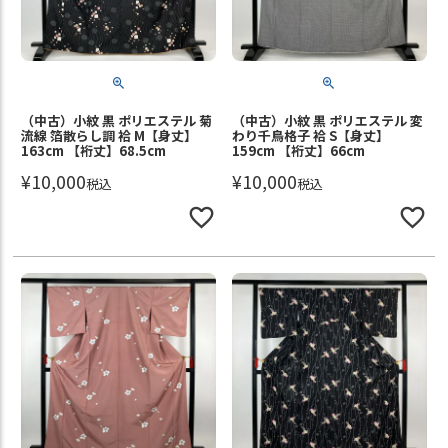
（中古）小紋 黒 ポリエステル 菊
（中古）小紋 黒 ポリエステル 変
流線 箔散らし調 袷 M【身丈】
わり千鳥格子 袷 S【身丈】
163cm 【裄丈】68.5cm
159cm 【裄丈】66cm
¥
10,000
¥
10,000
税込
税込