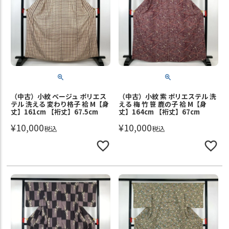
（中古）小紋 ベージュ ポリエス
（中古）小紋 紫 ポリエステル 洗
テル 洗える 変わり格子 袷 M【身
える 梅 竹 笹 鹿の子 袷 M【身
丈】161cm 【裄丈】67.5cm
丈】164cm 【裄丈】67cm
¥
10,000
¥
10,000
税込
税込