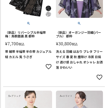
（新品）リバーシブル半幅帯
（新品）オーガンジー羽織(パー
梅：鳥獣戯画 黒 都粋
プル） 都粋
¥
7,700
¥
30,800
税込
税込
帯 細帯 半幅帯 半巾帯 カジュアル
洗える 羽織 はおり プレタ フリー
蛙 カエル 兎 うさぎ
サイズ 春 夏 秋 塵除け 冷房 日焼
け 透け感 おしゃれ オシャレ お洒
落 かわいい