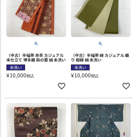
（中古）半幅帯 赤茶 カジュアル
（中古）半幅帯 緑 カジュアル 織
未仕立て 博多織 麻の葉 絹 未洗い
り 縦線 絹 未洗い
未洗い
未洗い
¥
10,000
¥
10,000
税込
税込