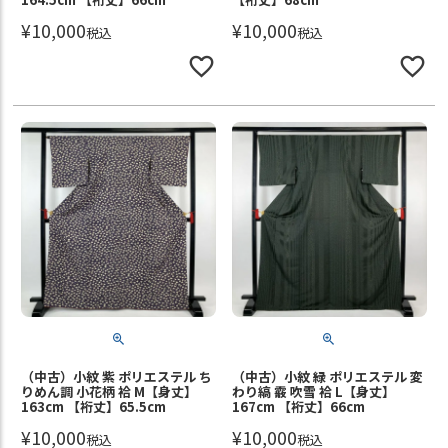
¥
10,000
¥
10,000
税込
税込
（中古）小紋 紫 ポリエステル ち
（中古）小紋 緑 ポリエステル 変
りめん調 小花柄 袷 M【身丈】
わり縞 霰 吹雪 袷 L【身丈】
163cm 【裄丈】65.5cm
167cm 【裄丈】66cm
¥
10,000
¥
10,000
税込
税込