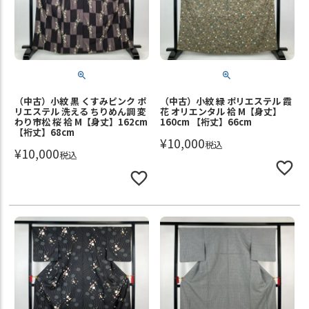
（中古）小紋 黒 くすみピンク ポ
（中古）小紋 緑 ポリエステル 霞
リエステル 洗える ちりめん調 変
花 オリエンタル 袷 M【身丈】
わり市松 桜 袷 M【身丈】162cm
160cm 【裄丈】66cm
【裄丈】68cm
¥
10,000
税込
¥
10,000
税込