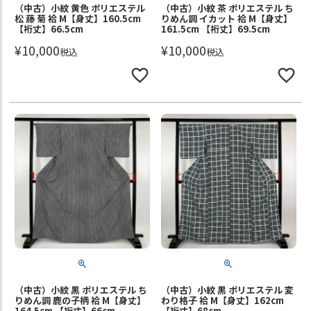
（中古）小紋 黄色 ポリエステル
（中古）小紋 茶 ポリエステル ち
松 藤 菊 袷 M【身丈】160.5cm
りめん調 イカット 袷 M【身丈】
【裄丈】66.5cm
161.5cm 【裄丈】69.5cm
¥
10,000
¥
10,000
税込
税込
（中古）小紋 黒 ポリエステル ち
（中古）小紋 黒 ポリエステル 変
りめん調 鹿の子柄 袷 M【身丈】
わり格子 袷 M【身丈】162cm
164.5cm 【裄丈】66cm
【裄丈】68cm