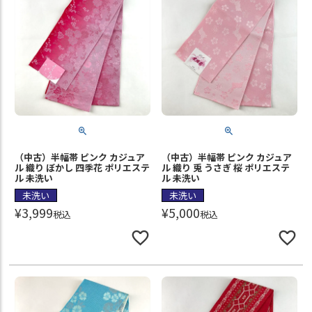
（中古）半幅帯 ピンク カジュア
（中古）半幅帯 ピンク カジュア
ル 織り ぼかし 四季花 ポリエステ
ル 織り 兎 うさぎ 桜 ポリエステ
ル 未洗い
ル 未洗い
未洗い
未洗い
¥
3,999
¥
5,000
税込
税込