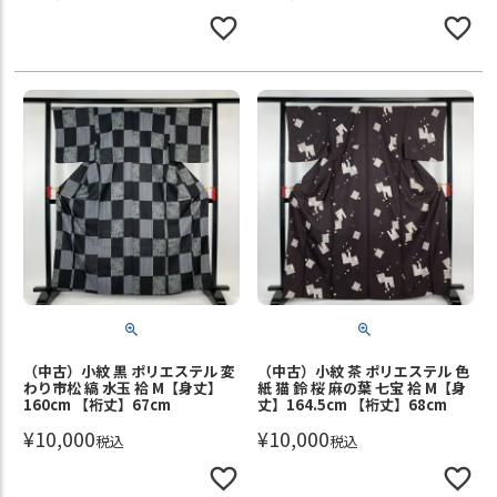
（中古）小紋 黒 ポリエステル 変
（中古）小紋 茶 ポリエステル 色
わり市松 縞 水玉 袷 M【身丈】
紙 猫 鈴 桜 麻の葉 七宝 袷 M【身
160cm 【裄丈】67cm
丈】164.5cm 【裄丈】68cm
¥
10,000
¥
10,000
税込
税込